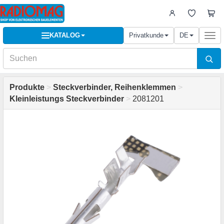
KATALOG
Privatkunde
DE
Togg
navi
Produkte
>
Steckverbinder, Reihenklemmen
>
Kleinleistungs Steckverbinder
>
2081201