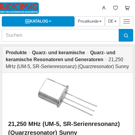
KATALOG
Privatkunde
DE
Togg
navi
Produkte
>
Quarz- und keramische
>
Quarz- und
keramische Resonatoren und Generatoren
>
21,250
MHz (UM-5, SR-Serienresonanz) (Quarzresonator) Sunny
21,250 MHz (UM-5, SR-Serienresonanz)
(Quarzresonator) Sunny