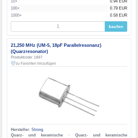
10+
0.94 EUR
100+
0.79 EUR
1000+
0.58 EUR
kaufen
21,250 MHz (UM-5, 18pF Parallelresonanz)
(Quarzresonator)
Produktcode: 1897
zu Favoriten hinzufügen
Hersteller
:
Strong
Quarz- und keramische
>
Quarz- und keramische