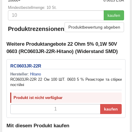
10000+
0.0015 EUR
Mindestbestellmenge: 10 St.
kaufen
Produktbewertung abgeben
Produktrezensionen
Weitere Produktangebote 22 Ohm 5% 0,1W 50V
0603 (RC0603JR-22R-Hitano) (Widerstand SMD)
RC0603JR-22R
Hersteller
:
Hitano
RC0603JR-22R 22 Ом 100 ШТ. 0603 5 % Резистори та cбірки
постійні
Produkt ist nicht verfügbar
kaufen
Mit diesem Produkt kaufen