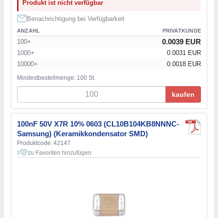
Produkt ist nicht verfügbar
Benachrichtigung bei Verfügbarkeit
ANZAHL
PRIVATKUNDE
0.0039 EUR
100+
1000+
0.0031 EUR
10000+
0.0018 EUR
Mindestbestellmenge: 100 St.
kaufen
100nF 50V X7R 10% 0603 (CL10B104KB8NNNC-
Samsung) (Keramikkondensator SMD)
Produktcode: 42147
zu Favoriten hinzufügen
2