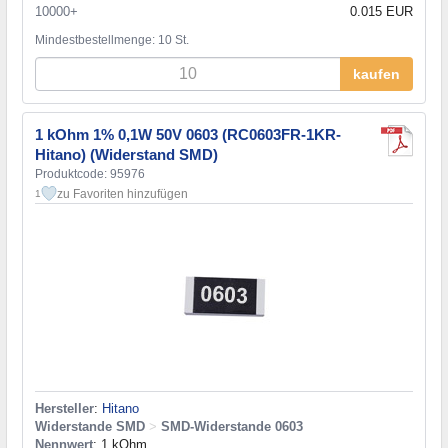
10000+
0.015 EUR
Mindestbestellmenge: 10 St.
kaufen
1 kOhm 1% 0,1W 50V 0603 (RC0603FR-1KR-
Hitano) (Widerstand SMD)
Produktcode: 95976
zu Favoriten hinzufügen
1
Hersteller
:
Hitano
Widerstande SMD
>
SMD-Widerstande 0603
Nennwert
: 1 kOhm