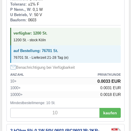
Toleranz
: ±1% F
P Nenn., W
: 0,1 W
U Betrieb, V
: 50 V
Bauform
: 0603
verfügbar: 1200 St.
1200 St. - stock Köln
auf Bestellung: 76701 St.
76701 St. - Lieferzeit 21-28 Tag (e)
Benachrichtigung bei Verfügbarkeit
ANZAHL
PRIVATKUNDE
0.0033 EUR
10+
1000+
0.0031 EUR
10000+
0.0018 EUR
Mindestbestellmenge: 10 St.
kaufen
2 kOhm 5% 0,1W 50V 0603 (RC0603JR-2KR-