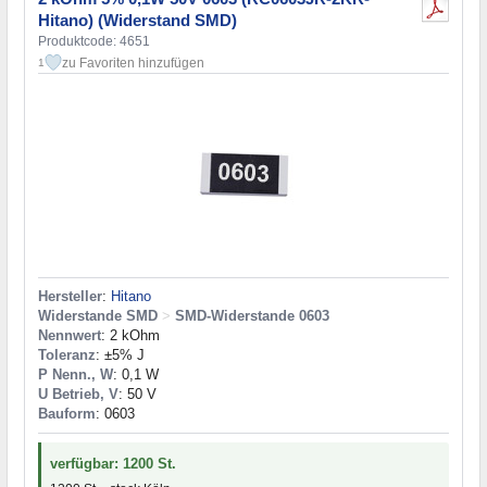
Hitano) (Widerstand SMD)
Produktcode: 4651
zu Favoriten hinzufügen
1
Hersteller
:
Hitano
Widerstande SMD
>
SMD-Widerstande 0603
Nennwert
: 2 kOhm
Toleranz
: ±5% J
P Nenn., W
: 0,1 W
U Betrieb, V
: 50 V
Bauform
: 0603
verfügbar: 1200 St.