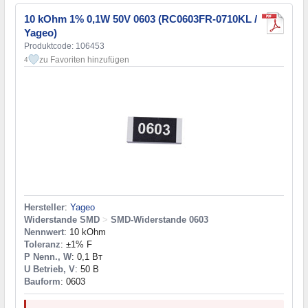
10 kOhm 1% 0,1W 50V 0603 (RC0603FR-0710KL /
Yageo)
Produktcode: 106453
zu Favoriten hinzufügen
4
Hersteller
:
Yageo
Widerstande SMD
>
SMD-Widerstande 0603
Nennwert
: 10 kOhm
Toleranz
: ±1% F
P Nenn., W
: 0,1 Вт
U Betrieb, V
: 50 В
Bauform
: 0603