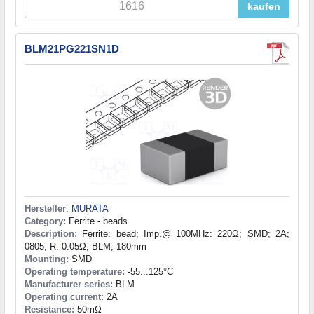
kaufen
BLM21PG221SN1D
Hersteller
:
MURATA
Category:
Ferrite - beads
Description:
Ferrite: bead; Imp.@ 100MHz: 220Ω; SMD; 2A;
0805; R: 0.05Ω; BLM; 180mm
Mounting:
SMD
Operating temperature:
-55...125°C
Manufacturer series:
BLM
Operating current:
2A
Resistance:
50mΩ