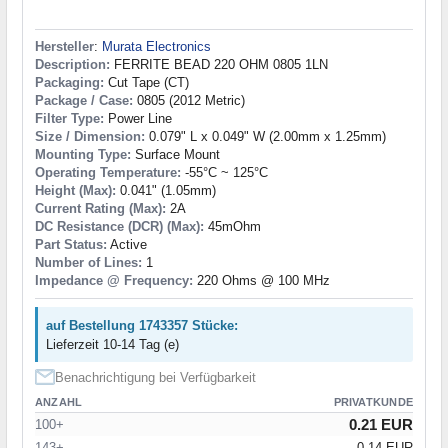
Hersteller
:
Murata Electronics
Description:
FERRITE BEAD 220 OHM 0805 1LN
Packaging:
Cut Tape (CT)
Package / Case:
0805 (2012 Metric)
Filter Type:
Power Line
Size / Dimension:
0.079" L x 0.049" W (2.00mm x 1.25mm)
Mounting Type:
Surface Mount
Operating Temperature:
-55°C ~ 125°C
Height (Max):
0.041" (1.05mm)
Current Rating (Max):
2A
DC Resistance (DCR) (Max):
45mOhm
Part Status:
Active
Number of Lines:
1
Impedance @ Frequency:
220 Ohms @ 100 MHz
auf Bestellung 1743357 Stücke:
Lieferzeit 10-14 Tag (e)
Benachrichtigung bei Verfügbarkeit
ANZAHL
PRIVATKUNDE
0.21 EUR
100+
143+
0.14 EUR