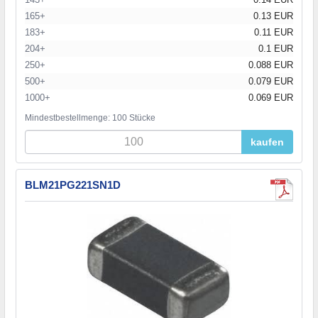
165+
0.13 EUR
183+
0.11 EUR
204+
0.1 EUR
250+
0.088 EUR
500+
0.079 EUR
1000+
0.069 EUR
Mindestbestellmenge: 100 Stücke
kaufen
BLM21PG221SN1D