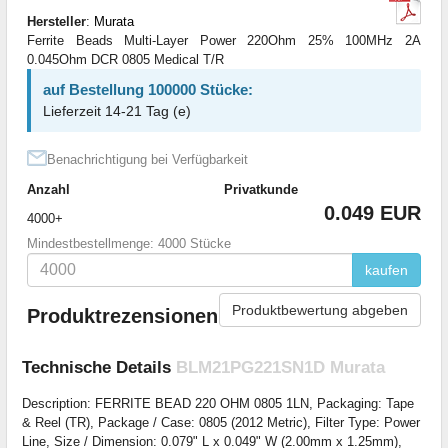
Hersteller
:
Murata
Ferrite Beads Multi-Layer Power 220Ohm 25% 100MHz 2A
0.045Ohm DCR 0805 Medical T/R
auf Bestellung 100000 Stücke:
Lieferzeit 14-21 Tag (e)
Benachrichtigung bei Verfügbarkeit
Anzahl
Privatkunde
0.049 EUR
4000+
Mindestbestellmenge: 4000 Stücke
kaufen
Produktbewertung abgeben
Produktrezensionen
Technische Details
BLM21PG221SN1D Murata
Description: FERRITE BEAD 220 OHM 0805 1LN, Packaging: Tape
& Reel (TR), Package / Case: 0805 (2012 Metric), Filter Type: Power
Line, Size / Dimension: 0.079" L x 0.049" W (2.00mm x 1.25mm),