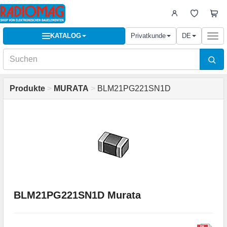
KATALOG
Privatkunde
DE
Togg
navi
Produkte
>
MURATA
>
BLM21PG221SN1D
BLM21PG221SN1D Murata