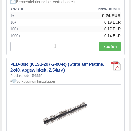
Benachrichtigung bei Verfügbarkeit
ANZAHL
PRIVATKUNDE
0.24 EUR
1+
10+
0.19 EUR
100+
0.17 EUR
1000+
0.14 EUR
kaufen
PLD-80R (KLS1-207-2-80-R) (Stifte auf Platine,
2х40, abgewinkelt, 2,54мм)
Produktcode: 56559
zu Favoriten hinzufügen
6