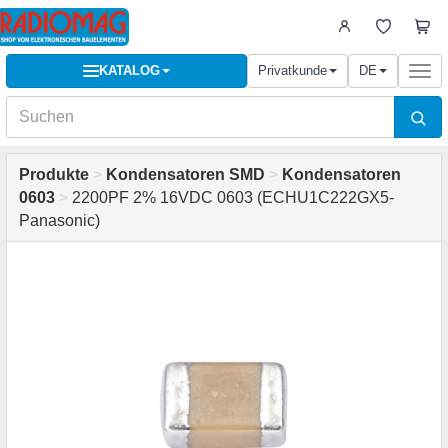
KATALOG
Privatkunde
DE
Togg
navi
Produkte
>
Kondensatoren SMD
>
Kondensatoren
0603
>
2200PF 2% 16VDC 0603 (ECHU1C222GX5-
Panasonic)