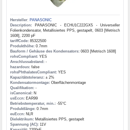
Hersteller
:
PANASONIC
Description:
PANASONIC - ECHU1C222GX5 - Universeller
Folienkondensator, Metallisiertes PPS, gestapelt, 0603 [Metrisch
1608], 2200 pF
tariffCode:
85322500
Produkthöhe:
0.7mm
Bauform / Gehäuse des Kondensators:
0603 [Metrisch 1608]
rohsCompliant:
YES
Anschlussabstand:
-
hazardous:
false
rohsPhthalatesCompliant:
YES
Kapazitätstoleranz:
± 2%
Kondensatormontage:
Oberflächenmontage
Qualifikation:
-
isCanonical:
N
usEccn:
EAR99
Betriebstemperatur, min.:
-55°C
Produktlänge:
0.7mm
euEccn:
NLR
Dielektrikum:
Metallisiertes PPS, gestapelt
Spannung (AC):
11V
Kapazität:
2200pF