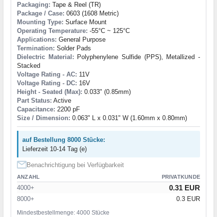
Packaging:
Tape & Reel (TR)
Package / Case:
0603 (1608 Metric)
Mounting Type:
Surface Mount
Operating Temperature:
-55°C ~ 125°C
Applications:
General Purpose
Termination:
Solder Pads
Dielectric Material:
Polyphenylene Sulfide (PPS), Metallized -
Stacked
Voltage Rating - AC:
11V
Voltage Rating - DC:
16V
Height - Seated (Max):
0.033" (0.85mm)
Part Status:
Active
Capacitance:
2200 pF
Size / Dimension:
0.063" L x 0.031" W (1.60mm x 0.80mm)
auf Bestellung 8000 Stücke:
Lieferzeit 10-14 Tag (e)
Benachrichtigung bei Verfügbarkeit
ANZAHL
PRIVATKUNDE
0.31 EUR
4000+
8000+
0.3 EUR
Mindestbestellmenge: 4000 Stücke