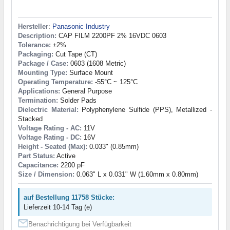
Hersteller
:
Panasonic Industry
Description:
CAP FILM 2200PF 2% 16VDC 0603
Tolerance:
±2%
Packaging:
Cut Tape (CT)
Package / Case:
0603 (1608 Metric)
Mounting Type:
Surface Mount
Operating Temperature:
-55°C ~ 125°C
Applications:
General Purpose
Termination:
Solder Pads
Dielectric Material:
Polyphenylene Sulfide (PPS), Metallized -
Stacked
Voltage Rating - AC:
11V
Voltage Rating - DC:
16V
Height - Seated (Max):
0.033" (0.85mm)
Part Status:
Active
Capacitance:
2200 pF
Size / Dimension:
0.063" L x 0.031" W (1.60mm x 0.80mm)
auf Bestellung 11758 Stücke:
Lieferzeit 10-14 Tag (e)
Benachrichtigung bei Verfügbarkeit