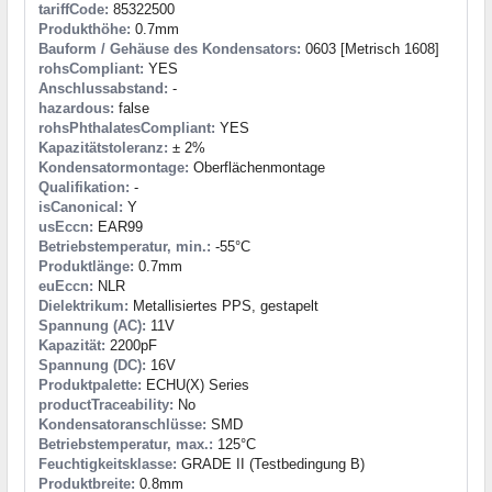
tariffCode:
85322500
Produkthöhe:
0.7mm
Bauform / Gehäuse des Kondensators:
0603 [Metrisch 1608]
rohsCompliant:
YES
Anschlussabstand:
-
hazardous:
false
rohsPhthalatesCompliant:
YES
Kapazitätstoleranz:
± 2%
Kondensatormontage:
Oberflächenmontage
Qualifikation:
-
isCanonical:
Y
usEccn:
EAR99
Betriebstemperatur, min.:
-55°C
Produktlänge:
0.7mm
euEccn:
NLR
Dielektrikum:
Metallisiertes PPS, gestapelt
Spannung (AC):
11V
Kapazität:
2200pF
Spannung (DC):
16V
Produktpalette:
ECHU(X) Series
productTraceability:
No
Kondensatoranschlüsse:
SMD
Betriebstemperatur, max.:
125°C
Feuchtigkeitsklasse:
GRADE II (Testbedingung B)
Produktbreite:
0.8mm