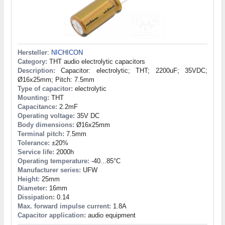
Hersteller
:
NICHICON
Category:
THT audio electrolytic capacitors
Description:
Capacitor: electrolytic; THT; 2200uF; 35VDC;
Ø16x25mm; Pitch: 7.5mm
Type of capacitor:
electrolytic
Mounting:
THT
Capacitance:
2.2mF
Operating voltage:
35V DC
Body dimensions:
Ø16x25mm
Terminal pitch:
7.5mm
Tolerance:
±20%
Service life:
2000h
Operating temperature:
-40...85°C
Manufacturer series:
UFW
Height:
25mm
Diameter:
16mm
Dissipation:
0.14
Max. forward impulse current:
1.8A
Capacitor application:
audio equipment