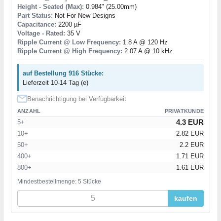
Height - Seated (Max):
0.984" (25.00mm)
Part Status:
Not For New Designs
Capacitance:
2200 µF
Voltage - Rated:
35 V
Ripple Current @ Low Frequency:
1.8 A @ 120 Hz
Ripple Current @ High Frequency:
2.07 A @ 10 kHz
auf Bestellung 916 Stücke:
Lieferzeit 10-14 Tag (e)
Benachrichtigung bei Verfügbarkeit
ANZAHL
PRIVATKUNDE
4.3 EUR
5+
10+
2.82 EUR
50+
2.2 EUR
400+
1.71 EUR
800+
1.61 EUR
Mindestbestellmenge: 5 Stücke
kaufen