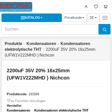
KATALOG
Privatkunde
DE
Togg
navi
Produkte
>
Kondensatoren
>
Kondensatoren
elektrolytische THT
>
2200uF 35V 20% 16x25mm
(UFW1V222MHD ) Nichcon
2200uF 35V 20% 16x25mm
(UFW1V222MHD ) Nichcon
Produktcode
: 191569
zu Favoriten hinzufügen
Hersteller
:
Kondensatoren
>
Kondensatoren elektrolytische THT