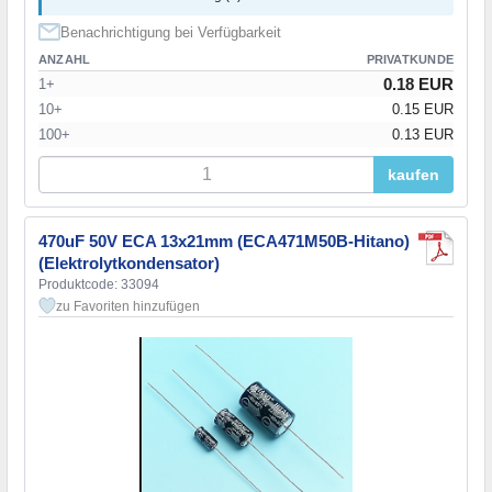
Benachrichtigung bei Verfügbarkeit
ANZAHL
PRIVATKUNDE
0.18 EUR
1+
10+
0.15 EUR
100+
0.13 EUR
kaufen
470uF 50V ECA 13x21mm (ECA471M50B-Hitano)
(Elektrolytkondensator)
Produktcode: 33094
zu Favoriten hinzufügen