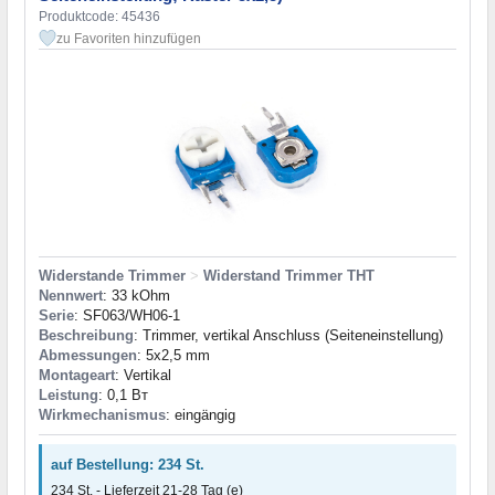
Produktcode: 45436
zu Favoriten hinzufügen
Widerstande Trimmer
>
Widerstand Trimmer THT
Nennwert
: 33 kOhm
Serie
: SF063/WH06-1
Beschreibung
: Trimmer, vertikal Anschluss (Seiteneinstellung)
Abmessungen
: 5x2,5 mm
Montageart
: Vertikal
Leistung
: 0,1 Вт
Wirkmechanismus
: eingängig
auf Bestellung: 234 St.
234 St. - Lieferzeit 21-28 Tag (e)