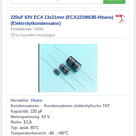
220uF 63V ECA 13x21mm (ECA221M63B-Hitano)
(Elektrolytkondensator)
Produktcode: 33081
zu Favoriten hinzufügen
Hersteller
:
Hitano
Kondensatoren
>
Kondensatoren elektrolytische THT
Kapazität
: 220 µF
Nennspannung
: 63 V
Reihe
: ECA
Typ
: axial, 85°C
Temperaturbereich
: -40...+85°C