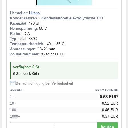
Hersteller
:
Hitano
Kondensatoren
>
Kondensatoren elektrolytische THT
Kapazität
: 470 µF
Nennspannung
: 50 V
Reihe
: ECA
Typ
: axial, 85°C
Temperaturbereich
: -40...+85°C
Abmessungen
: 13x21 mm
Zolltarifnummer
: 8532 22 00 00
verfügbar: 6 St.
6 St. - stock Köln
Benachrichtigung bei Verfügbarkeit
ANZAHL
PRIVATKUNDE
0.68 EUR
1+
10+
0.52 EUR
100+
0.46 EUR
1000+
0.37 EUR
kaufen