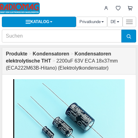
KATALOG
Privatkunde
DE
Togg
navi
Produkte
>
Kondensatoren
>
Kondensatoren
elektrolytische THT
>
2200uF 63V ECA 18x37mm
(ECA222M63B-Hitano) (Elektrolytkondensator)