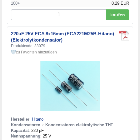
100+
0.29 EUR
kaufen
220uF 25V ECA 8x16mm (ECA221M25B-Hitano)
(Elektrolytkondensator)
Produktcode: 33079
zu Favoriten hinzufügen
Hersteller
:
Hitano
Kondensatoren
>
Kondensatoren elektrolytische THT
Kapazität
: 220 µF
Nennspannung
: 25 V