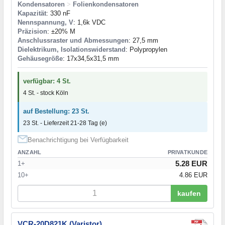
Kondensatoren
>
Folienkondensatoren
Kapazität
: 330 nF
Nennspannung, V
: 1,6k VDC
Präzision
: ±20% M
Anschlussraster und Abmessungen
: 27,5 mm
Dielektrikum, Isolationswiderstand
: Polypropylen
Gehäusegröße
: 17x34,5x31,5 mm
verfügbar: 4 St.
4 St. - stock Köln
auf Bestellung: 23 St.
23 St. - Lieferzeit 21-28 Tag (e)
Benachrichtigung bei Verfügbarkeit
ANZAHL
PRIVATKUNDE
5.28 EUR
1+
10+
4.86 EUR
kaufen
VCR-20D821K (Varistor)