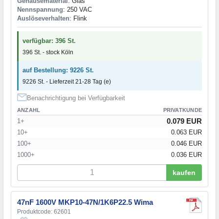
Gehäusematerial
: Glas
Nennspannung
: 250 VAC
Auslöseverhalten
: Flink
verfügbar: 396 St.
396 St. - stock Köln
auf Bestellung: 9226 St.
9226 St. - Lieferzeit 21-28 Tag (e)
Benachrichtigung bei Verfügbarkeit
ANZAHL
PRIVATKUNDE
0.079 EUR
1+
10+
0.063 EUR
100+
0.046 EUR
1000+
0.036 EUR
kaufen
47nF 1600V MKP10-47N/1K6P22.5 Wima
Produktcode: 62601