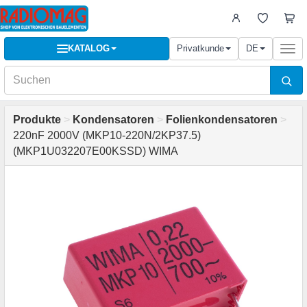
KATALOG
Privatkunde
DE
Togg
navi
Produkte
>
Kondensatoren
>
Folienkondensatoren
>
220nF 2000V (MKP10-220N/2KP37.5)
(MKP1U032207E00KSSD) WIMA