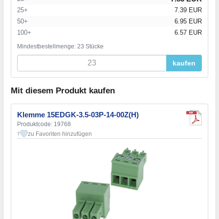
25+
7.39 EUR
50+
6.95 EUR
100+
6.57 EUR
Mindestbestellmenge: 23 Stücke
kaufen
Mit diesem Produkt kaufen
Klemme 15EDGK-3.5-03P-14-00Z(H)
Produktcode: 19768
zu Favoriten hinzufügen
7