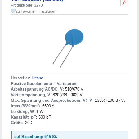
Produktcode: 3270
zu Favoriten hinzufügen
Hersteller
:
Hitano
Passive Bauelemente
>
Varistoren
Arbeitsspannung AC/DC, V
: 510/670 V
Varistorspannung, V
: 820(738...902) V
Max. Spannung und Ansprechstrom, V@A
: 1355@100 B@A
Imax.(8/20mcs)
: 6500 A
Leistung, W
: 1 W
Kapazität, pF
: 500 pF
Größe
: 20D
auf Bestellung: 545 St.