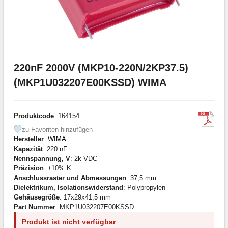
220nF 2000V (MKP10-220N/2KP37.5)
(MKP1U032207E00KSSD) WIMA
Produktcode
: 164154
zu Favoriten hinzufügen
Hersteller
:
WIMA
Kapazität
: 220 nF
Nennspannung, V
: 2k VDC
Präzision
: ±10% K
Anschlussraster und Abmessungen
: 37,5 mm
Dielektrikum, Isolationswiderstand
: Polypropylen
Gehäusegröße
: 17x29x41,5 mm
Part Nummer
: MKP1U032207E00KSSD
Produkt ist nicht verfügbar