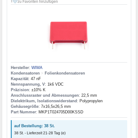
zu Favoriten hinzufügen
1
Hersteller
:
WIMA
Kondensatoren
>
Folienkondensatoren
Kapazität
: 47 nF
Nennspannung, V
: 1k6 VDC
Präzision
: ±10% K
Anschlussraster und Abmessungen
: 22,5 mm
Dielektrikum, Isolationswiderstand
: Polypropylen
Gehäusegröße
: 7x16,5x26,5 mm
Part Nummer
: MKP1T024705D00KSSD
auf Bestellung: 38 St.
38 St. - Lieferzeit 21-28 Tag (e)