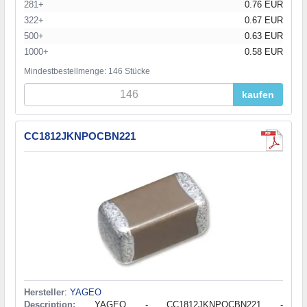
281+
0.76 EUR
322+
0.67 EUR
500+
0.63 EUR
1000+
0.58 EUR
Mindestbestellmenge: 146 Stücke
kaufen
CC1812JKNPOCBN221
Hersteller
:
YAGEO
Description:
YAGEO - CC1812JKNPOCBN221 -