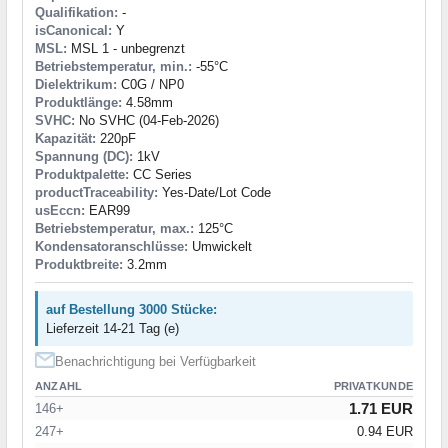
Qualifikation:
-
isCanonical:
Y
MSL:
MSL 1 - unbegrenzt
Betriebstemperatur, min.:
-55°C
Dielektrikum:
C0G / NP0
Produktlänge:
4.58mm
SVHC:
No SVHC (04-Feb-2026)
Kapazität:
220pF
Spannung (DC):
1kV
Produktpalette:
CC Series
productTraceability:
Yes-Date/Lot Code
usEccn:
EAR99
Betriebstemperatur, max.:
125°C
Kondensatoranschlüsse:
Umwickelt
Produktbreite:
3.2mm
auf Bestellung 3000 Stücke:
Lieferzeit 14-21 Tag (e)
Benachrichtigung bei Verfügbarkeit
ANZAHL
PRIVATKUNDE
1.71 EUR
146+
247+
0.94 EUR