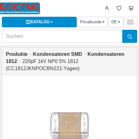
KATALOG
Privatkunde
DE
Togg
navi
Produkte
>
Kondensatoren SMD
>
Kondensatoren
1812
>
220pF 1kV NP0 5% 1812
(CC1812JKNPOCBN221-Yageo)