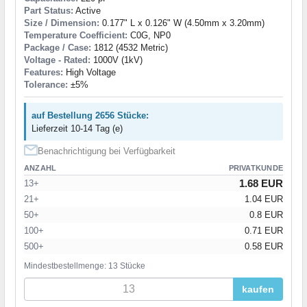
Part Status:
Active
Size / Dimension:
0.177" L x 0.126" W (4.50mm x 3.20mm)
Temperature Coefficient:
C0G, NP0
Package / Case:
1812 (4532 Metric)
Voltage - Rated:
1000V (1kV)
Features:
High Voltage
Tolerance:
±5%
auf Bestellung 2656 Stücke:
Lieferzeit 10-14 Tag (e)
Benachrichtigung bei Verfügbarkeit
ANZAHL
PRIVATKUNDE
1.68 EUR
13+
21+
1.04 EUR
50+
0.8 EUR
100+
0.71 EUR
500+
0.58 EUR
Mindestbestellmenge: 13 Stücke
kaufen