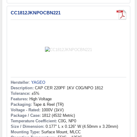
CC1812JKNPOCBN221
Hersteller
:
YAGEO
Description:
CAP CER 220PF 1KV C0G/NPO 1812
Tolerance:
±5%
Features:
High Voltage
Packaging:
Tape & Reel (TR)
Voltage - Rated:
1000V (1kV)
Package / Case:
1812 (4532 Metric)
Temperature Coefficient:
C0G, NP0
Size / Dimension:
0.177" L x 0.126" W (4.50mm x 3.20mm)
Mounting Type:
Surface Mount, MLCC