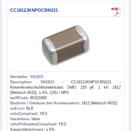
CC1812JKNPOCBN221
Hersteller
:
YAGEO
Description:
YAGEO - CC1812JKNPOCBN221 -
Keramikvielschichtkondensator, SMD, 220 pF, 1 kV, 1812
[Metrisch 4532], ± 5%, C0G / NP0
tariffCode:
85322400
Bauform / Gehäuse des Kondensators:
1812 [Metrisch 4532]
euEccn:
NLR
rohsCompliant:
YES
hazardous:
false
rohsPhthalatesCompliant:
YES
Kapazitätstoleranz:
± 5%