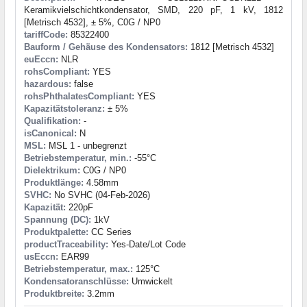
Keramikvielschichtkondensator, SMD, 220 pF, 1 kV, 1812
[Metrisch 4532], ± 5%, C0G / NP0
tariffCode:
85322400
Bauform / Gehäuse des Kondensators:
1812 [Metrisch 4532]
euEccn:
NLR
rohsCompliant:
YES
hazardous:
false
rohsPhthalatesCompliant:
YES
Kapazitätstoleranz:
± 5%
Qualifikation:
-
isCanonical:
N
MSL:
MSL 1 - unbegrenzt
Betriebstemperatur, min.:
-55°C
Dielektrikum:
C0G / NP0
Produktlänge:
4.58mm
SVHC:
No SVHC (04-Feb-2026)
Kapazität:
220pF
Spannung (DC):
1kV
Produktpalette:
CC Series
productTraceability:
Yes-Date/Lot Code
usEccn:
EAR99
Betriebstemperatur, max.:
125°C
Kondensatoranschlüsse:
Umwickelt
Produktbreite:
3.2mm