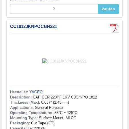
kaufen
CC1812JKNPOCBN221
Hersteller
:
YAGEO
Description:
CAP CER 220PF 1KV C0G/NPO 1812
Thickness (Max):
0.057" (1.45mm)
Applications:
General Purpose
Operating Temperature:
-55°C ~ 125°C
Mounting Type:
Surface Mount, MLCC
Packaging:
Cut Tape (CT)
Capacitance:
220 pF