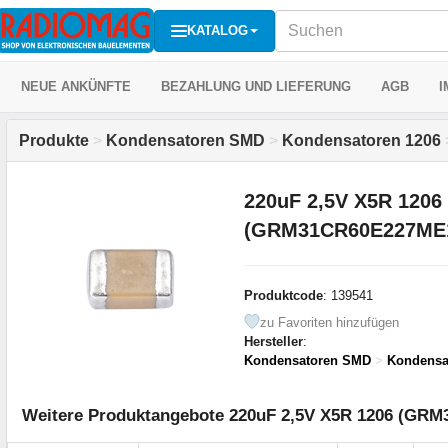
KATALOG
NEUE ANKÜNFTE
BEZAHLUNG UND LIEFERUNG
AGB
I
Produkte
>
Kondensatoren SMD
>
Kondensatoren 1206
220uF 2,5V X5R 1206
(GRM31CR60E227ME1
Produktcode
: 139541
zu Favoriten hinzufügen
Hersteller
:
Kondensatoren SMD
>
Kondensa
Weitere Produktangebote 220uF 2,5V X5R 1206 (GRM