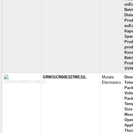
usEc
Betr
Diel
Prod
euEc
Kapa
Span
Prod
prod
Kond
Betr
Prod
SVH
GRM31CR60E227ME11L
Murata
Desc
Electronics
Tole
Pack
Volt
Pack
Temp
Size
Moun
Oper
Appl
Thic