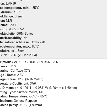
cn:
EAR99
iebstemperatur, min.:
-55°C
ektrikum:
X5R
uktlänge:
3.2mm
cn:
NLR
zität:
220µF
nung (DC):
2.5V
uktpalette:
GRM Series
uctTraceability:
No
ensatoranschlüsse:
Umwickelt
iebstemperatur, max.:
85°C
uktbreite:
1.6mm
C:
No SVHC (23-Jan-2024)
ription:
CAP CER 220UF 2.5V X5R 1206
rance:
±20%
aging:
Cut Tape (CT)
age - Rated:
2.5V
age / Case:
1206 (3216 Metric)
erature Coefficient:
X5R
 / Dimension:
0.126" L x 0.063" W (3.20mm x 1.60mm)
ting Type:
Surface Mount, MLCC
ating Temperature:
-55°C ~ 85°C
ications:
General Purpose
kness (Max):
0.075" (1.90mm)