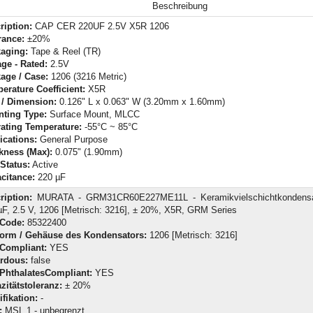
Beschreibung
ription:
CAP CER 220UF 2.5V X5R 1206
rance:
±20%
aging:
Tape & Reel (TR)
age - Rated:
2.5V
age / Case:
1206 (3216 Metric)
erature Coefficient:
X5R
 / Dimension:
0.126" L x 0.063" W (3.20mm x 1.60mm)
ting Type:
Surface Mount, MLCC
ating Temperature:
-55°C ~ 85°C
ications:
General Purpose
kness (Max):
0.075" (1.90mm)
 Status:
Active
citance:
220 µF
ription:
MURATA - GRM31CR60E227ME11L - Keramikvielschichtkondensa
µF, 2.5 V, 1206 [Metrisch: 3216], ± 20%, X5R, GRM Series
ffCode:
85322400
orm / Gehäuse des Kondensators:
1206 [Metrisch: 3216]
Compliant:
YES
rdous:
false
PhthalatesCompliant:
YES
zitätstoleranz:
± 20%
ifikation:
-
:
MSL 1 - unbegrenzt