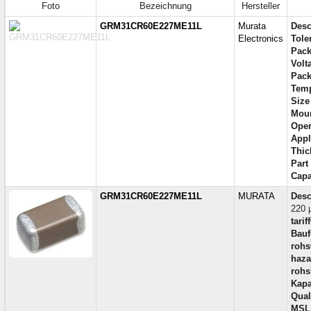
Foto
Bezeichnung
Hersteller
GRM31CR60E227ME11L
Murata
Desc
Electronics
Tole
Pack
Volt
Pack
Temp
Size
Moun
Oper
Appl
Thic
Part
Capa
GRM31CR60E227ME11L
MURATA
Desc
220 
tari
Bauf
rohs
haza
rohs
Kapa
Qual
MSL