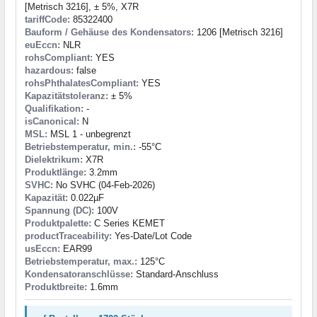
[Metrisch 3216], ± 5%, X7R
tariffCode:
85322400
Bauform / Gehäuse des Kondensators:
1206 [Metrisch 3216]
euEccn:
NLR
rohsCompliant:
YES
hazardous:
false
rohsPhthalatesCompliant:
YES
Kapazitätstoleranz:
± 5%
Qualifikation:
-
isCanonical:
N
MSL:
MSL 1 - unbegrenzt
Betriebstemperatur, min.:
-55°C
Dielektrikum:
X7R
Produktlänge:
3.2mm
SVHC:
No SVHC (04-Feb-2026)
Kapazität:
0.022µF
Spannung (DC):
100V
Produktpalette:
C Series KEMET
productTraceability:
Yes-Date/Lot Code
usEccn:
EAR99
Betriebstemperatur, max.:
125°C
Kondensatoranschlüsse:
Standard-Anschluss
Produktbreite:
1.6mm