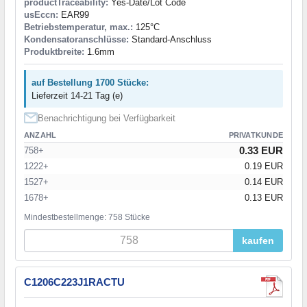
productTraceability:
Yes-Date/Lot Code
usEccn:
EAR99
Betriebstemperatur, max.:
125°C
Kondensatoranschlüsse:
Standard-Anschluss
Produktbreite:
1.6mm
auf Bestellung 1700 Stücke:
Lieferzeit 14-21 Tag (e)
Benachrichtigung bei Verfügbarkeit
ANZAHL
PRIVATKUNDE
0.33 EUR
758+
1222+
0.19 EUR
1527+
0.14 EUR
1678+
0.13 EUR
Mindestbestellmenge: 758 Stücke
kaufen
C1206C223J1RACTU