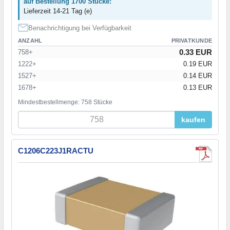
auf Bestellung 1700 Stücke:
Lieferzeit 14-21 Tag (e)
Benachrichtigung bei Verfügbarkeit
ANZAHL
PRIVATKUNDE
0.33 EUR
758+
1222+
0.19 EUR
1527+
0.14 EUR
1678+
0.13 EUR
Mindestbestellmenge: 758 Stücke
kaufen
C1206C223J1RACTU