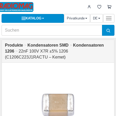
KATALOG
Privatkunde
DE
Togg
navi
Produkte
>
Kondensatoren SMD
>
Kondensatoren
1206
>
22nF 100V X7R ±5% 1206
(C1206C223J1RACTU – Kemet)