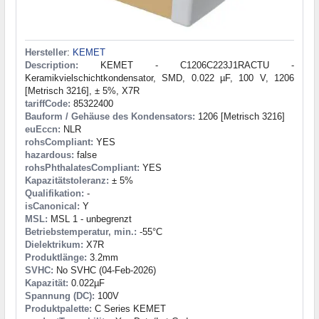
Hersteller
:
KEMET
Description:
KEMET - C1206C223J1RACTU -
Keramikvielschichtkondensator, SMD, 0.022 µF, 100 V, 1206
[Metrisch 3216], ± 5%, X7R
tariffCode:
85322400
Bauform / Gehäuse des Kondensators:
1206 [Metrisch 3216]
euEccn:
NLR
rohsCompliant:
YES
hazardous:
false
rohsPhthalatesCompliant:
YES
Kapazitätstoleranz:
± 5%
Qualifikation:
-
isCanonical:
Y
MSL:
MSL 1 - unbegrenzt
Betriebstemperatur, min.:
-55°C
Dielektrikum:
X7R
Produktlänge:
3.2mm
SVHC:
No SVHC (04-Feb-2026)
Kapazität:
0.022µF
Spannung (DC):
100V
Produktpalette:
C Series KEMET