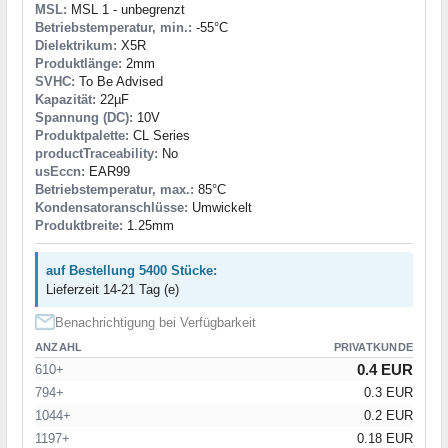
MSL:
MSL 1 - unbegrenzt
Betriebstemperatur, min.:
-55°C
Dielektrikum:
X5R
Produktlänge:
2mm
SVHC:
To Be Advised
Kapazität:
22µF
Spannung (DC):
10V
Produktpalette:
CL Series
productTraceability:
No
usEccn:
EAR99
Betriebstemperatur, max.:
85°C
Kondensatoranschlüsse:
Umwickelt
Produktbreite:
1.25mm
auf Bestellung 5400 Stücke:
Lieferzeit 14-21 Tag (e)
Benachrichtigung bei Verfügbarkeit
ANZAHL
PRIVATKUNDE
0.4 EUR
610+
794+
0.3 EUR
1044+
0.2 EUR
1197+
0.18 EUR