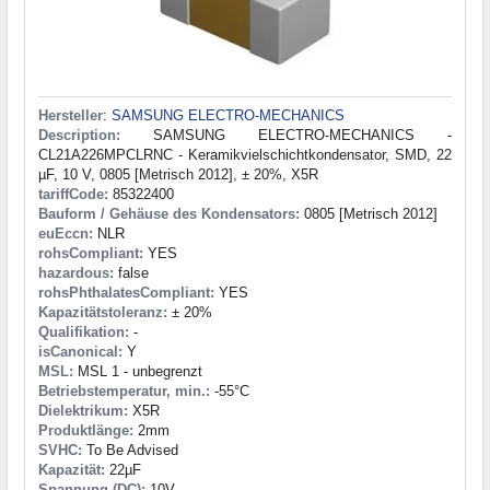
Hersteller
:
SAMSUNG ELECTRO-MECHANICS
Description:
SAMSUNG ELECTRO-MECHANICS -
CL21A226MPCLRNC - Keramikvielschichtkondensator, SMD, 22
µF, 10 V, 0805 [Metrisch 2012], ± 20%, X5R
tariffCode:
85322400
Bauform / Gehäuse des Kondensators:
0805 [Metrisch 2012]
euEccn:
NLR
rohsCompliant:
YES
hazardous:
false
rohsPhthalatesCompliant:
YES
Kapazitätstoleranz:
± 20%
Qualifikation:
-
isCanonical:
Y
MSL:
MSL 1 - unbegrenzt
Betriebstemperatur, min.:
-55°C
Dielektrikum:
X5R
Produktlänge:
2mm
SVHC:
To Be Advised
Kapazität:
22µF
Spannung (DC):
10V