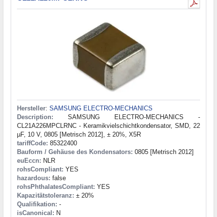
Hersteller
:
SAMSUNG ELECTRO-MECHANICS
Description:
SAMSUNG ELECTRO-MECHANICS -
CL21A226MPCLRNC - Keramikvielschichtkondensator, SMD, 22
µF, 10 V, 0805 [Metrisch 2012], ± 20%, X5R
tariffCode:
85322400
Bauform / Gehäuse des Kondensators:
0805 [Metrisch 2012]
euEccn:
NLR
rohsCompliant:
YES
hazardous:
false
rohsPhthalatesCompliant:
YES
Kapazitätstoleranz:
± 20%
Qualifikation:
-
isCanonical:
N