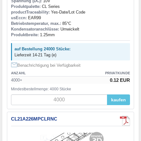
Spannung (DC):
10V
Produktpalette:
CL Series
productTraceability:
Yes-Date/Lot Code
usEccn:
EAR99
Betriebstemperatur, max.:
85°C
Kondensatoranschlüsse:
Umwickelt
Produktbreite:
1.25mm
auf Bestellung 24000 Stücke:
Lieferzeit 14-21 Tag (e)
Benachrichtigung bei Verfügbarkeit
ANZAHL
PRIVATKUNDE
0.12 EUR
4000+
Mindestbestellmenge: 4000 Stücke
kaufen
CL21A226MPCLRNC