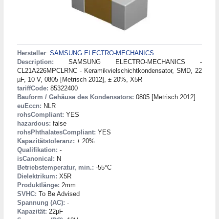
Hersteller
:
SAMSUNG ELECTRO-MECHANICS
Description:
SAMSUNG ELECTRO-MECHANICS -
CL21A226MPCLRNC - Keramikvielschichtkondensator, SMD, 22
µF, 10 V, 0805 [Metrisch 2012], ± 20%, X5R
tariffCode:
85322400
Bauform / Gehäuse des Kondensators:
0805 [Metrisch 2012]
euEccn:
NLR
rohsCompliant:
YES
hazardous:
false
rohsPhthalatesCompliant:
YES
Kapazitätstoleranz:
± 20%
Qualifikation:
-
isCanonical:
N
Betriebstemperatur, min.:
-55°C
Dielektrikum:
X5R
Produktlänge:
2mm
SVHC:
To Be Advised
Spannung (AC):
-
Kapazität:
22µF