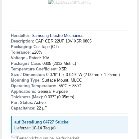
Hersteller
:
Samsung Electro-Mechanics
Description:
CAP CER 22UF 10V X5R 0805
Packaging:
Cut Tape (CT)
Tolerance:
±20%
Voltage - Rated:
10V
Package / Case:
0805 (2012 Metric)
Temperature Coefficient:
X5R
Size / Dimension:
0.079" L x 0.049" W (2.00mm x 1.25mm)
Mounting Type:
Surface Mount, MLCC
Operating Temperature:
-55°C ~ 85°C
Applications:
General Purpose
Thickness (Max):
0.037" (0.95mm)
Part Status:
Active
Capacitance:
22 µF
auf Bestellung 64727 Stücke:
Lieferzeit 10-14 Tag (e)
Benachrichtigung bei Verfügbarkeit