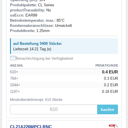
Produktpalette:
CL Series
productTraceability:
No
usEccn:
EAR99
Betriebstemperatur, max.:
85°C
Kondensatoranschlüsse:
Umwickelt
Produktbreite:
1.25mm
auf Bestellung 5400 Stücke:
Lieferzeit 14-21 Tag (e)
Benachrichtigung bei Verfügbarkeit
ANZAHL
PRIVATKUNDE
0.4 EUR
610+
794+
0.3 EUR
1044+
0.2 EUR
1197+
0.18 EUR
Mindestbestellmenge: 610 Stücke
kaufen
CL21A226MPCLRNC