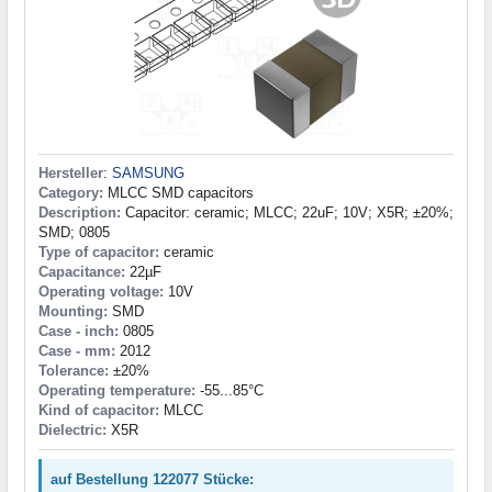
Hersteller
:
SAMSUNG
Category:
MLCC SMD capacitors
Description:
Capacitor: ceramic; MLCC; 22uF; 10V; X5R; ±20%;
SMD; 0805
Type of capacitor:
ceramic
Capacitance:
22µF
Operating voltage:
10V
Mounting:
SMD
Case - inch:
0805
Case - mm:
2012
Tolerance:
±20%
Operating temperature:
-55...85°C
Kind of capacitor:
MLCC
Dielectric:
X5R
auf Bestellung 122077 Stücke: