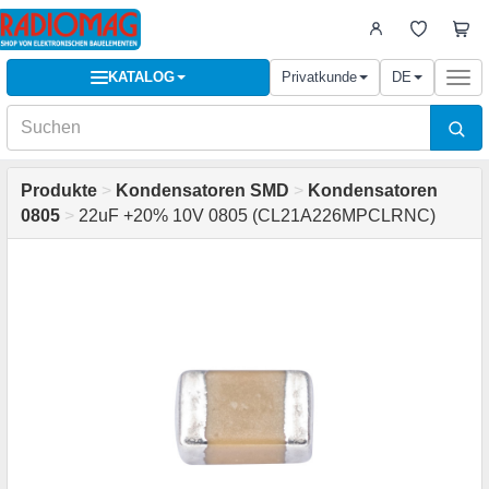
KATALOG
Privatkunde
DE
Togg
navi
Produkte
>
Kondensatoren SMD
>
Kondensatoren
0805
>
22uF +20% 10V 0805 (CL21A226MPCLRNC)