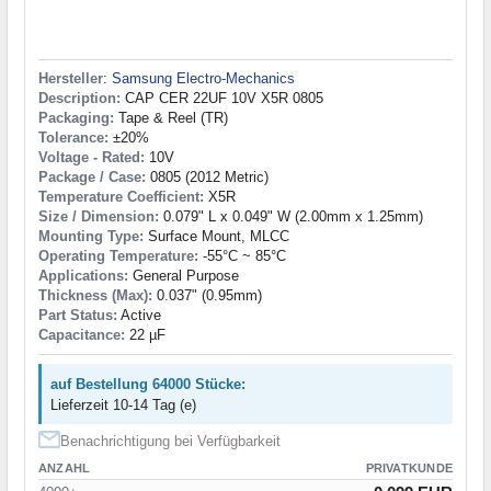
Hersteller
:
Samsung Electro-Mechanics
Description:
CAP CER 22UF 10V X5R 0805
Packaging:
Tape & Reel (TR)
Tolerance:
±20%
Voltage - Rated:
10V
Package / Case:
0805 (2012 Metric)
Temperature Coefficient:
X5R
Size / Dimension:
0.079" L x 0.049" W (2.00mm x 1.25mm)
Mounting Type:
Surface Mount, MLCC
Operating Temperature:
-55°C ~ 85°C
Applications:
General Purpose
Thickness (Max):
0.037" (0.95mm)
Part Status:
Active
Capacitance:
22 µF
auf Bestellung 64000 Stücke:
Lieferzeit 10-14 Tag (e)
Benachrichtigung bei Verfügbarkeit
ANZAHL
PRIVATKUNDE