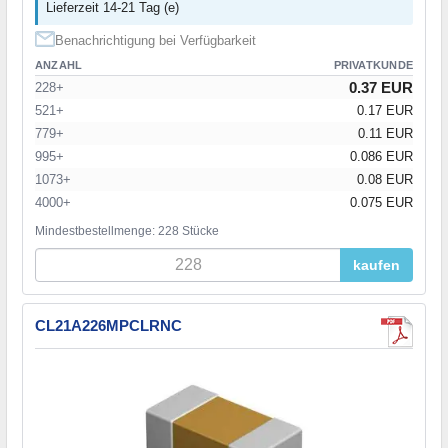
Lieferzeit 14-21 Tag (e)
Benachrichtigung bei Verfügbarkeit
ANZAHL
PRIVATKUNDE
0.37 EUR
228+
521+
0.17 EUR
779+
0.11 EUR
995+
0.086 EUR
1073+
0.08 EUR
4000+
0.075 EUR
Mindestbestellmenge: 228 Stücke
kaufen
CL21A226MPCLRNC