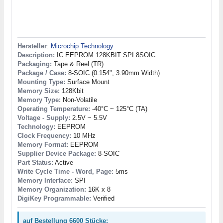
Hersteller
:
Microchip Technology
Description:
IC EEPROM 128KBIT SPI 8SOIC
Packaging:
Tape & Reel (TR)
Package / Case:
8-SOIC (0.154", 3.90mm Width)
Mounting Type:
Surface Mount
Memory Size:
128Kbit
Memory Type:
Non-Volatile
Operating Temperature:
-40°C ~ 125°C (TA)
Voltage - Supply:
2.5V ~ 5.5V
Technology:
EEPROM
Clock Frequency:
10 MHz
Memory Format:
EEPROM
Supplier Device Package:
8-SOIC
Part Status:
Active
Write Cycle Time - Word, Page:
5ms
Memory Interface:
SPI
Memory Organization:
16K x 8
DigiKey Programmable:
Verified
auf Bestellung 6600 Stücke: