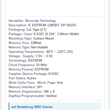
Hersteller
:
Microchip Technology
Description:
IC EEPROM 128KBIT SPI 8SOIC
Packaging:
Cut Tape (CT)
Package / Case:
8-SOIC (0.154", 3.90mm Width)
Mounting Type:
Surface Mount
Memory Size:
128Kbit
Memory Type:
Non-Volatile
Operating Temperature:
-40°C ~ 125°C (TA)
Voltage - Supply:
2.5V ~ 5.5V
Technology:
EEPROM
Clock Frequency:
10 MHz
Memory Format:
EEPROM
Supplier Device Package:
8-SOIC
Part Status:
Active
Write Cycle Time - Word, Page:
5ms
Memory Interface:
SPI
Memory Organization:
16K x 8
DigiKey Programmable:
Verified
auf Bestellung 9850 Stücke: