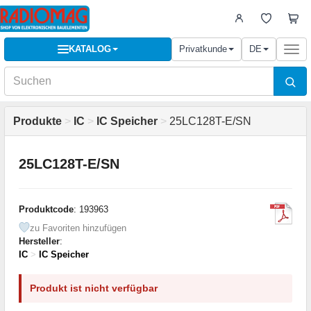
KATALOG
Privatkunde
DE
Togg
navi
Produkte
>
IC
>
IC Speicher
>
25LC128T-E/SN
25LC128T-E/SN
Produktcode
: 193963
zu Favoriten hinzufügen
Hersteller
:
IC
>
IC Speicher
Produkt ist nicht verfügbar