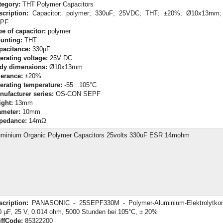
tegory:
THT Polymer Capacitors
scription:
Capacitor: polymer; 330uF; 25VDC; THT; ±20%; Ø10x13mm
PF
pe of capacitor:
polymer
unting:
THT
pacitance:
330µF
erating voltage:
25V DC
dy dimensions:
Ø10x13mm
lerance:
±20%
erating temperature:
-55...105°C
nufacturer series:
OS-CON SEPF
ight:
13mm
ameter:
10mm
pedance:
14mΩ
uminium Organic Polymer Capacitors 25volts 330uF ESR 14mohm
scription:
PANASONIC - 25SEPF330M - Polymer-Aluminium-Elektrolytkon
0 µF, 25 V, 0.014 ohm, 5000 Stunden bei 105°C, ± 20%
iffCode:
85322200