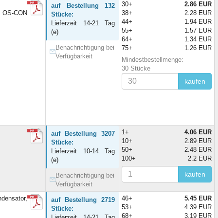
30+
2.86 EUR
auf Bestellung 132
; OS-CON
38+
2.28 EUR
Stücke:
44+
1.94 EUR
Lieferzeit 14-21 Tag
55+
1.57 EUR
(e)
64+
1.34 EUR
Benachrichtigung bei
75+
1.26 EUR
Verfügbarkeit
Mindestbestellmenge:
30 Stücke
kaufen
1+
4.06 EUR
auf Bestellung 3207
10+
2.89 EUR
Stücke:
50+
2.48 EUR
Lieferzeit 10-14 Tag
100+
2.2 EUR
(e)
kaufen
Benachrichtigung bei
Verfügbarkeit
densator,
46+
5.45 EUR
auf Bestellung 2719
53+
4.39 EUR
Stücke:
68+
3.19 EUR
Lieferzeit 14-21 Tag