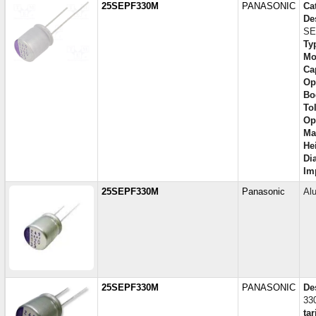
25SEPF330M
PANASONIC
Ca
De
SE
Ty
Mo
Ca
Op
Bo
To
Op
Ma
He
Di
Im
25SEPF330M
Panasonic
Al
25SEPF330M
PANASONIC
De
33
tar