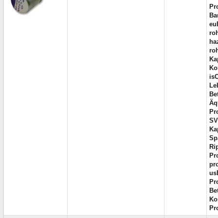
Pr
Ba
eu
ro
ha
ro
Ka
Ko
is
Le
Be
Äq
Pr
SV
Ka
Sp
Ri
Pr
pr
us
Pr
Be
Ko
Pr