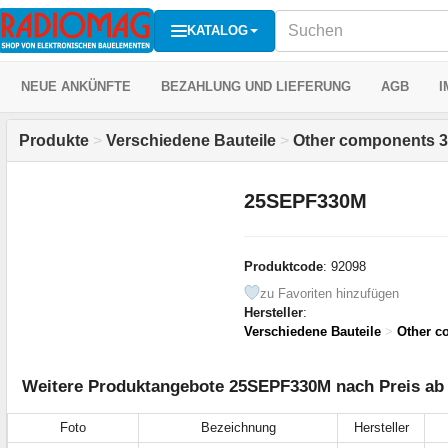
KATALOG
NEUE ANKÜNFTE
BEZAHLUNG UND LIEFERUNG
AGB
I
Produkte
>
Verschiedene Bauteile
>
Other components 3
25SEPF330M
Produktcode
: 92098
zu Favoriten hinzufügen
Hersteller
:
Verschiedene Bauteile
>
Other c
Weitere Produktangebote 25SEPF330M nach Preis ab 
Foto
Bezeichnung
Hersteller