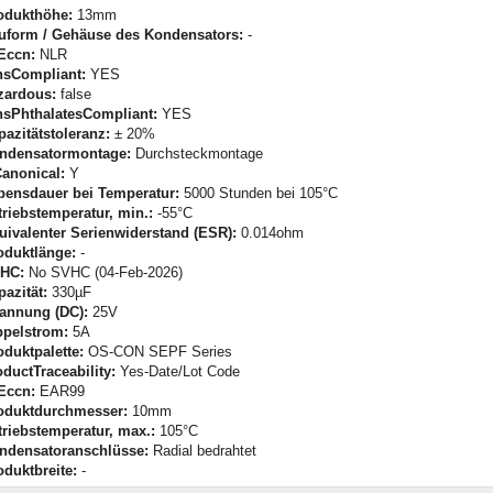
odukthöhe:
13mm
uform / Gehäuse des Kondensators:
-
Eccn:
NLR
hsCompliant:
YES
zardous:
false
hsPhthalatesCompliant:
YES
pazitätstoleranz:
± 20%
ndensatormontage:
Durchsteckmontage
Canonical:
Y
bensdauer bei Temperatur:
5000 Stunden bei 105°C
triebstemperatur, min.:
-55°C
uivalenter Serienwiderstand (ESR):
0.014ohm
oduktlänge:
-
HC:
No SVHC (04-Feb-2026)
pazität:
330µF
annung (DC):
25V
ppelstrom:
5A
oduktpalette:
OS-CON SEPF Series
oductTraceability:
Yes-Date/Lot Code
Eccn:
EAR99
oduktdurchmesser:
10mm
triebstemperatur, max.:
105°C
ndensatoranschlüsse:
Radial bedrahtet
oduktbreite:
-