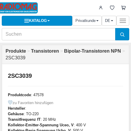
KATALOG
Privatkunde
DE
Togg
navi
Produkte
>
Transistoren
>
Bipolar-Transistoren NPN
>
2SC3039
2SC3039
Produktcode
: 47578
zu Favoriten hinzufügen
Hersteller
:
Gehäuse
: TO-220
Transitfrequenz fT
: 20 MHz
Kollektor-Emitter-Spannung Uceo, V
: 400 V
Kollektor-Basis-Spannung Ucbo, V
: 500 V