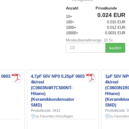
Anzahl
Privatkunde
0.024 EUR
10+
100+
0.015 EUR
1000+
0.012 EUR
10000+
0.0031 EUR
Mindestbestellmenge: 10 St.
kaufen
 0603
4,7pF 50V NP0 0,25pF 0603
1pF 50V NP
4k/reel
4k/reel
(C0603N4R7C500NT-
(C0603N1R
Hitano)
Hitano)
(Keramikkondensator
(Keramikko
SMD)
SMD)
Produktcode: 3912
Produktcode: 
zu Favoriten hinzufügen
zu Favorite