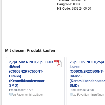
Baugröße
: 0603
HS-Code
: 8532 24 00 00
Mit diesem Produkt kaufen
2,7pF 50V NP0 0,25pF 0603
2,2pF 50V NP0 0,25pF
4k/reel
4k/reel
(C0603N2R7C500NT-
(C0603N2R2C500NT-
Hitano)
Hitano)
(Keramikkondensator
(Keramikkondensator
SMD)
SMD)
Produktcode: 5725
Produktcode: 3898
zu Favoriten hinzufügen
zu Favoriten hinzufügen