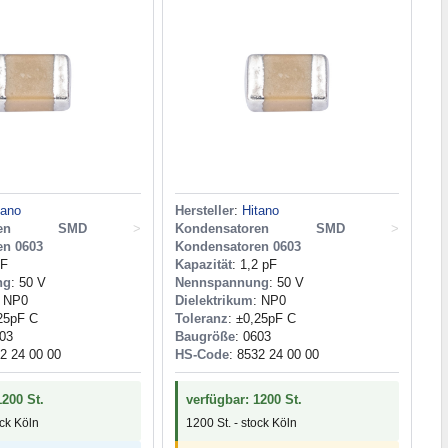
tano
Hersteller
:
Hitano
toren SMD
>
Kondensatoren SMD
>
en 0603
Kondensatoren 0603
pF
Kapazität
: 1,2 pF
ng
: 50 V
Nennspannung
: 50 V
: NP0
Dielektrikum
: NP0
,25pF C
Toleranz
: ±0,25pF C
603
Baugröße
: 0603
32 24 00 00
HS-Code
: 8532 24 00 00
1200 St.
verfügbar: 1200 St.
ock Köln
1200 St. - stock Köln