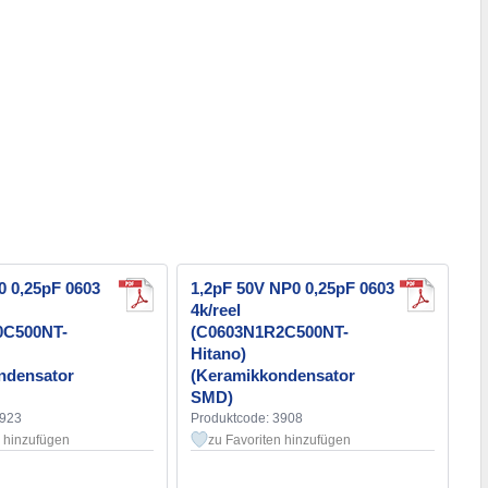
0 0,25pF 0603
1,2pF 50V NP0 0,25pF 0603
4k/reel
0C500NT-
(C0603N1R2C500NT-
Hitano)
ndensator
(Keramikkondensator
SMD)
3923
Produktcode: 3908
n hinzufügen
zu Favoriten hinzufügen