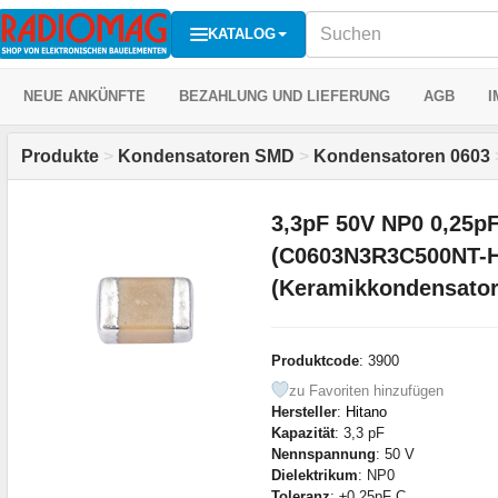
KATALOG
NEUE ANKÜNFTE
BEZAHLUNG UND LIEFERUNG
AGB
I
Produkte
>
Kondensatoren SMD
>
Kondensatoren 0603
3,3pF 50V NP0 0,25pF
(C0603N3R3C500NT-H
(Keramikkondensato
Produktcode
: 3900
zu Favoriten hinzufügen
Hersteller
:
Hitano
Kapazität
: 3,3 pF
Nennspannung
: 50 V
Dielektrikum
: NP0
Toleranz
: ±0,25pF C