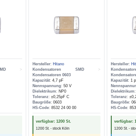
Hersteller
:
Hitano
Hersteller
:
Hi
MD
>
Kondensatoren SMD
>
Kondensa
Kondensatoren 0603
Kondensator
Kapazität
: 4,7 pF
Kapazität
: 1 
Nennspannung
: 50 V
Nennspannu
Dielektrikum
: NP0
Dielektrikum
Toleranz
: ±0,25pF C
Toleranz
: ±0
Baugröße
: 0603
Baugröße
: 0
HS-Code
: 8532 24 00 00
HS-Code
: 85
verfügbar: 1200 St.
verfügbar: 
1200 St. - stock Köln
1200 St. - st