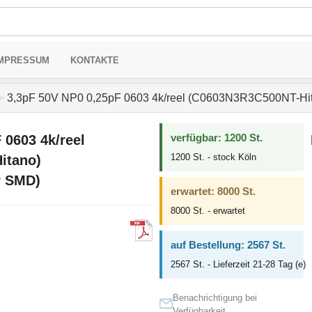
MPRESSUM
KONTAKTE
>
3,3pF 50V NP0 0,25pF 0603 4k/reel (C0603N3R3C500NT-Hit
verfügbar: 1200 St.
 0603 4k/reel
1200 St. - stock Köln
itano)
r SMD)
erwartet: 8000 St.
8000 St. - erwartet
auf Bestellung: 2567 St.
2567 St. - Lieferzeit 21-28 Tag (e)
Benachrichtigung bei
Verfügbarkeit