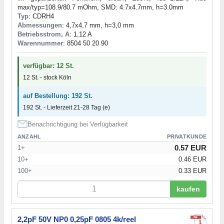
max/typ=108.9/80.7 mOhm, SMD: 4.7x4.7mm, h=3.0mm
Typ
: CDRH4
Abmessungen
: 4,7x4,7 mm, h=3,0 mm
Betriebsstrom, A
: 1,12 A
Warennummer
: 8504 50 20 90
verfügbar: 12 St.
12 St. - stock Köln
auf Bestellung: 192 St.
192 St. - Lieferzeit 21-28 Tag (e)
Benachrichtigung bei Verfügbarkeit
ANZAHL
PRIVATKUNDE
0.57 EUR
1+
10+
0.46 EUR
100+
0.33 EUR
kaufen
2,2pF 50V NP0 0,25pF 0805 4k/reel