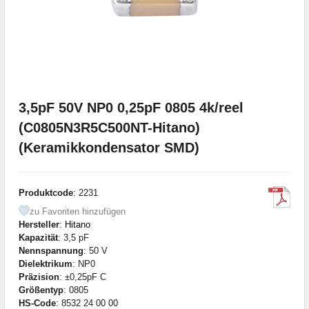
3,5pF 50V NP0 0,25pF 0805 4k/reel
(C0805N3R5C500NT-Hitano)
(Keramikkondensator SMD)
Produktcode
: 2231
zu Favoriten hinzufügen
Hersteller
:
Hitano
Kapazität
: 3,5 pF
Nennspannung
: 50 V
Dielektrikum
: NP0
Präzision
: ±0,25pF C
Größentyp
: 0805
HS-Code
: 8532 24 00 00