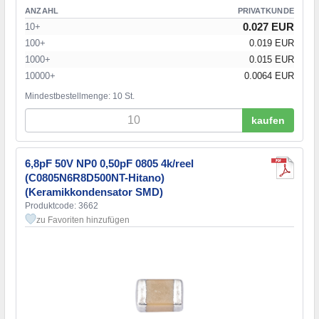
ANZAHL
PRIVATKUNDE
0.027 EUR
10+
100+
0.019 EUR
1000+
0.015 EUR
10000+
0.0064 EUR
Mindestbestellmenge: 10 St.
kaufen
6,8pF 50V NP0 0,50pF 0805 4k/reel
(C0805N6R8D500NT-Hitano)
(Keramikkondensator SMD)
Produktcode: 3662
zu Favoriten hinzufügen