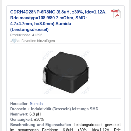
CDRH4D28NP-6R8NC (6.8uH, ±30%, Idc=1.12A,
Rdc max/typ=108.9/80.7 mOhm, SMD:
4.7x4.7mm, h=3.0mm) Sumida
(Leistungsdrossel)
Produktcode: 41296
zu Favoriten hinzufügen
1
Hersteller
:
Sumida
Drosseln
>
Induktivität (Drosseln) leistungs SMD
Nennwert
: 6,8 µH
Genauigkeit
: ±30%
Beschreibung und Eigenschaften
: Leistungsdrossel, gewickelt
im gepanzerten Ferritkern, 6.8uH, ±30%, Idc=1.12A, Rdc