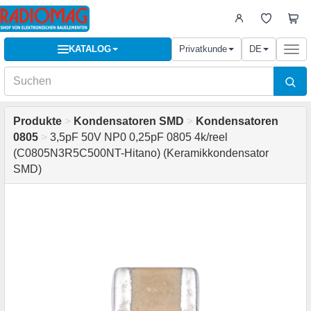
KATALOG
Privatkunde
DE
Togg
navi
Produkte
>
Kondensatoren SMD
>
Kondensatoren
0805
>
3,5pF 50V NP0 0,25pF 0805 4k/reel
(C0805N3R5C500NT-Hitano) (Keramikkondensator
SMD)