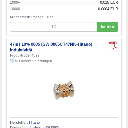
1000+
0.015 EUR
10000+
0.0064 EUR
Mindestbestellmenge: 10 St.
kaufen
47nH 10% 0805 (SWI0805CT47NK-Hitano)
Induktivität
Produktcode: 4699
zu Favoriten hinzufügen
Hersteller
:
Hitano
Drosseln
>
Induktivität 0805