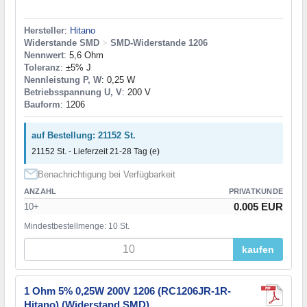
Hersteller
:
Hitano
Widerstande SMD
>
SMD-Widerstande 1206
Nennwert
: 5,6 Ohm
Toleranz
: ±5% J
Nennleistung P, W
: 0,25 W
Betriebsspannung U, V
: 200 V
Bauform
: 1206
auf Bestellung: 21152 St.
21152 St. - Lieferzeit 21-28 Tag (e)
Benachrichtigung bei Verfügbarkeit
ANZAHL
PRIVATKUNDE
0.005 EUR
10+
Mindestbestellmenge: 10 St.
kaufen
1 Ohm 5% 0,25W 200V 1206 (RC1206JR-1R-
Hitano) (Widerstand SMD)