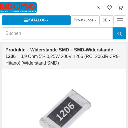
KATALOG
Privatkunde
DE
Togg
navi
Produkte
>
Widerstande SMD
>
SMD-Widerstande
1206
>
3,9 Ohm 5% 0,25W 200V 1206 (RC1206JR-3R9-
Hitano) (Widerstand SMD)