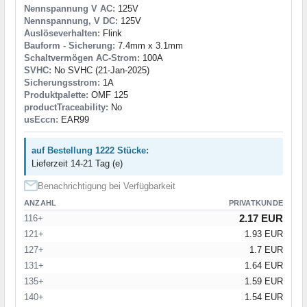
Nennspannung V AC:
125V
Nennspannung, V DC:
125V
Auslöseverhalten:
Flink
Bauform - Sicherung:
7.4mm x 3.1mm
Schaltvermögen AC-Strom:
100A
SVHC:
No SVHC (21-Jan-2025)
Sicherungsstrom:
1A
Produktpalette:
OMF 125
productTraceability:
No
usEccn:
EAR99
auf Bestellung 1222 Stücke:
Lieferzeit 14-21 Tag (e)
Benachrichtigung bei Verfügbarkeit
ANZAHL
PRIVATKUNDE
2.17 EUR
116+
121+
1.93 EUR
127+
1.7 EUR
131+
1.64 EUR
135+
1.59 EUR
140+
1.54 EUR