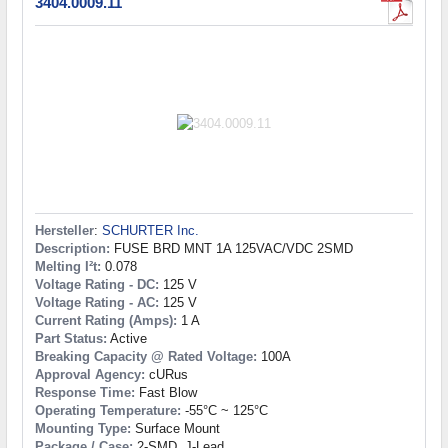
3404.0009.11
Hersteller
:
SCHURTER Inc.
Description:
FUSE BRD MNT 1A 125VAC/VDC 2SMD
Melting I²t:
0.078
Voltage Rating - DC:
125 V
Voltage Rating - AC:
125 V
Current Rating (Amps):
1 A
Part Status:
Active
Breaking Capacity @ Rated Voltage:
100A
Approval Agency:
cURus
Response Time:
Fast Blow
Operating Temperature:
-55°C ~ 125°C
Mounting Type:
Surface Mount
Package / Case:
2-SMD, J-Lead