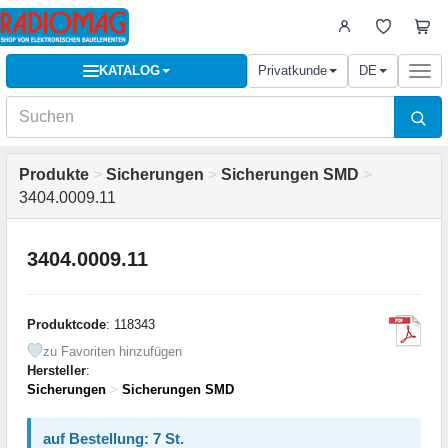
KATALOG
Privatkunde
DE
Togg
navi
Produkte
>
Sicherungen
>
Sicherungen SMD
>
3404.0009.11
3404.0009.11
Produktcode
: 118343
zu Favoriten hinzufügen
Hersteller
:
Sicherungen
>
Sicherungen SMD
auf Bestellung: 7 St.