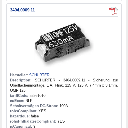
3404.0009.11
Hersteller
:
SCHURTER
Description:
SCHURTER - 3404.0009.11 - Sicherung zur
Oberflächenmontage, 1 A, Flink, 125 V, 125 V, 7.4mm x 3.1mm,
OMF 125
tariffCode:
85361010
euEccn:
NLR
Schaltvermögen DC-Strom:
100A
rohsCompliant:
YES
hazardous:
false
rohsPhthalatesCompliant:
YES
isCanonical:
Y