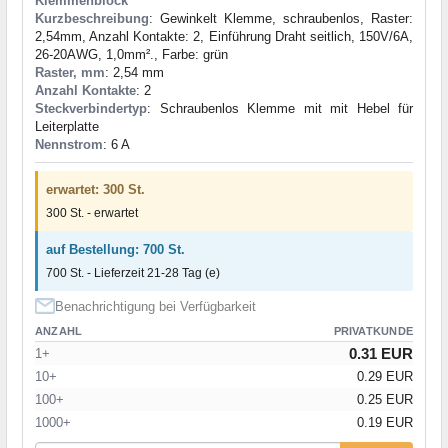
Klemmenblock
Kurzbeschreibung
: Gewinkelt Klemme, schraubenlos, Raster:
2,54mm, Anzahl Kontakte: 2, Einführung Draht seitlich, 150V/6A,
26-20AWG, 1,0mm²., Farbe: grün
Raster, mm
: 2,54 mm
Anzahl Kontakte
: 2
Steckverbindertyp
: Schraubenlos Klemme mit mit Hebel für
Leiterplatte
Nennstrom
: 6 A
erwartet: 300 St.
300 St. - erwartet
auf Bestellung: 700 St.
700 St. - Lieferzeit 21-28 Tag (e)
Benachrichtigung bei Verfügbarkeit
ANZAHL
PRIVATKUNDE
0.31 EUR
1+
10+
0.29 EUR
100+
0.25 EUR
1000+
0.19 EUR