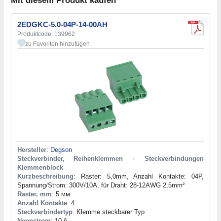
Mit diesem Produkt kaufen
2EDGKC-5.0-04P-14-00AH
Produktcode: 139962
zu Favoriten hinzufügen
Hersteller
:
Degson
Steckverbinder, Reihenklemmen
>
Steckverbindungen
Klemmenblock
Kurzbeschreibung
: Raster: 5,0mm, Anzahl Kontakte: 04P,
Spannung/Strom: 300V/10A, für Draht: 28-12AWG 2,5mm²
Raster, mm
: 5 мм
Anzahl Kontakte
: 4
Steckverbindertyp
: Klemme steckbarer Typ
Nennstrom
: 10 A