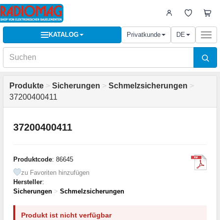
KATALOG
Privatkunde
DE
Togg
navi
Produkte
>
Sicherungen
>
Schmelzsicherungen
>
37200400411
37200400411
Produktcode
: 86645
zu Favoriten hinzufügen
Hersteller
:
Sicherungen
>
Schmelzsicherungen
Produkt ist nicht verfügbar