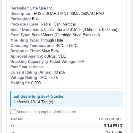
Hersteller
:
Littelfuse Inc.
Description:
FUSE BOARD MNT 40MA 250VAC RAD
Packaging:
Bulk
Package / Case:
Radial, Can, Vertical
Size / Dimension:
0.335" Dia x 0.315" H (8.50mm x 8.00mm)
Fuse Type:
Board Mount (Cartridge Style Excluded)
Mounting Type:
Through Hole
Operating Temperature:
-40°C ~ 85°C
Response Time:
Slow Blow
Approval Agency:
cURus, VDE
Breaking Capacity @ Rated Voltage:
35A
Part Status:
Active
Current Rating (Amps):
40 mA
Voltage Rating - AC:
250 V
Melting I²t:
0.009
auf Bestellung 2674 Stücke:
Lieferzeit 10-14 Tag (e)
Benachrichtigung bei Verfügbarkeit
ANZAHL
PRIVATKUNDE
3.14 EUR
7+
9+
2.61 EUR