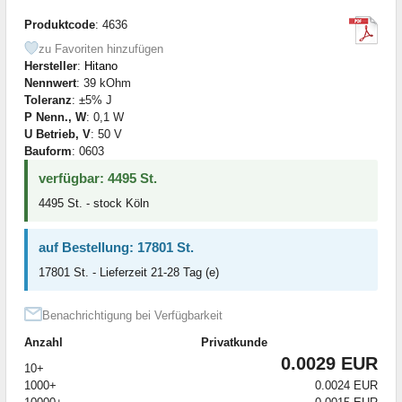
Produktcode
: 4636
zu Favoriten hinzufügen
Hersteller
:
Hitano
Nennwert
: 39 kOhm
Toleranz
: ±5% J
P Nenn., W
: 0,1 W
U Betrieb, V
: 50 V
Bauform
: 0603
verfügbar: 4495 St.
4495 St. - stock Köln
auf Bestellung: 17801 St.
17801 St. - Lieferzeit 21-28 Tag (e)
Benachrichtigung bei Verfügbarkeit
Anzahl
Privatkunde
0.0029 EUR
10+
1000+
0.0024 EUR