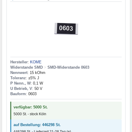
Hersteller
:
KOME
Widerstande SMD
>
SMD-Widerstande 0603
Nennwert
: 15 kOhm
Toleranz
: ±5% J
P Nenn., W
: 0,1 W
U Betrieb, V
: 50 V
Bauform
: 0603
verfügbar: 5000 St.
5000 St. - stock Köln
auf Bestellung: 446298 St.
446298 St. - Lieferzeit 21-28 Tag (e)