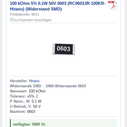
100 kOhm 5% 0,1W 50V 0603 (RC0603JR-100KR-
Hitano) (Widerstand SMD)
Produktcode: 4631
zu Favoriten hinzufügen
Hersteller
:
Hitano
Widerstande SMD
>
SMD-Widerstande 0603
Nennwert
: 100 kOhm
Toleranz
: ±5% J
P Nenn., W
: 0,1 W
U Betrieb, V
: 50 V
Bauform
: 0603
verfügbar: 5000 St.