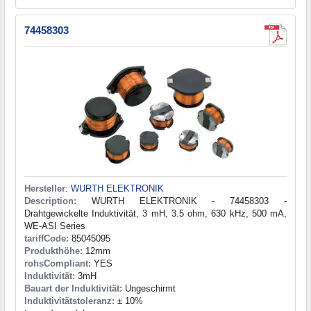
74458303
Hersteller
:
WURTH ELEKTRONIK
Description:
WURTH ELEKTRONIK - 74458303 -
Drahtgewickelte Induktivität, 3 mH, 3.5 ohm, 630 kHz, 500 mA,
WE-ASI Series
tariffCode:
85045095
Produkthöhe:
12mm
rohsCompliant:
YES
Induktivität:
3mH
Bauart der Induktivität:
Ungeschirmt
Induktivitätstoleranz:
± 10%