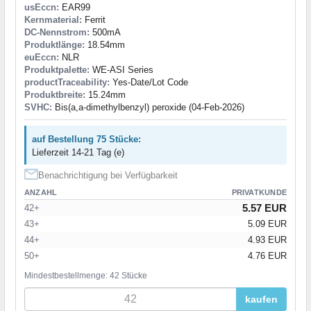
usEccn:
EAR99
Kernmaterial:
Ferrit
DC-Nennstrom:
500mA
Produktlänge:
18.54mm
euEccn:
NLR
Produktpalette:
WE-ASI Series
productTraceability:
Yes-Date/Lot Code
Produktbreite:
15.24mm
SVHC:
Bis(a,a-dimethylbenzyl) peroxide (04-Feb-2026)
auf Bestellung 75 Stücke:
Lieferzeit 14-21 Tag (e)
Benachrichtigung bei Verfügbarkeit
ANZAHL
PRIVATKUNDE
5.57 EUR
42+
43+
5.09 EUR
44+
4.93 EUR
50+
4.76 EUR
Mindestbestellmenge: 42 Stücke
kaufen