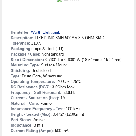
Hersteller
:
Würth Elektronik
Description:
FIXED IND 3MH 500MA 3.5 OHM SMD
Tolerance:
±10%
Packaging:
Tape & Reel (TR)
Package / Case:
Nonstandard
Size / Dimension:
0.730" L x 0.600" W (18.54mm x 15.24mm)
Mounting Type:
Surface Mount
Shielding:
Unshielded
Type:
Drum Core, Wirewound
Operating Temperature:
-40°C ~ 125°C
DC Resistance (DCR):
3.5Ohm Max
Frequency - Self Resonant:
630kHz
Current - Saturation (Isat):
1A
Material - Core:
Ferrite
Inductance Frequency - Test:
100 kHz
Height - Seated (Max):
0.472" (12.00mm)
Part Status:
Active
Inductance:
3 mH
Current Rating (Amps):
500 mA