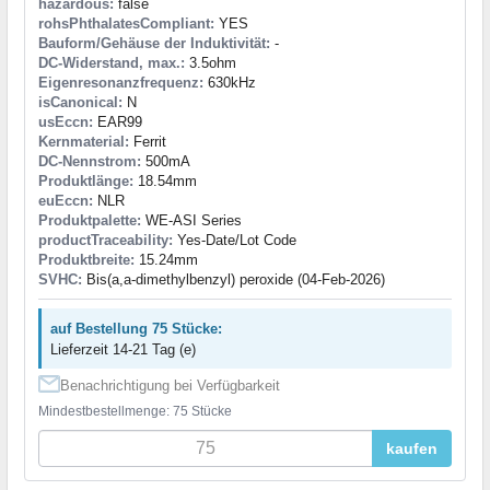
hazardous:
false
rohsPhthalatesCompliant:
YES
Bauform/Gehäuse der Induktivität:
-
DC-Widerstand, max.:
3.5ohm
Eigenresonanzfrequenz:
630kHz
isCanonical:
N
usEccn:
EAR99
Kernmaterial:
Ferrit
DC-Nennstrom:
500mA
Produktlänge:
18.54mm
euEccn:
NLR
Produktpalette:
WE-ASI Series
productTraceability:
Yes-Date/Lot Code
Produktbreite:
15.24mm
SVHC:
Bis(a,a-dimethylbenzyl) peroxide (04-Feb-2026)
auf Bestellung 75 Stücke:
Lieferzeit 14-21 Tag (e)
Benachrichtigung bei Verfügbarkeit
Mindestbestellmenge: 75 Stücke
kaufen