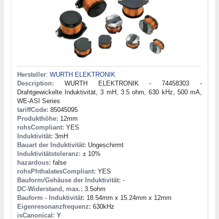
Hersteller
:
WURTH ELEKTRONIK
Description:
WURTH ELEKTRONIK - 74458303 -
Drahtgewickelte Induktivität, 3 mH, 3.5 ohm, 630 kHz, 500 mA,
WE-ASI Series
tariffCode:
85045095
Produkthöhe:
12mm
rohsCompliant:
YES
Induktivität:
3mH
Bauart der Induktivität:
Ungeschirmt
Induktivitätstoleranz:
± 10%
hazardous:
false
rohsPhthalatesCompliant:
YES
Bauform/Gehäuse der Induktivität:
-
DC-Widerstand, max.:
3.5ohm
Bauform - Induktivität:
18.54mm x 15.24mm x 12mm
Eigenresonanzfrequenz:
630kHz
isCanonical:
Y