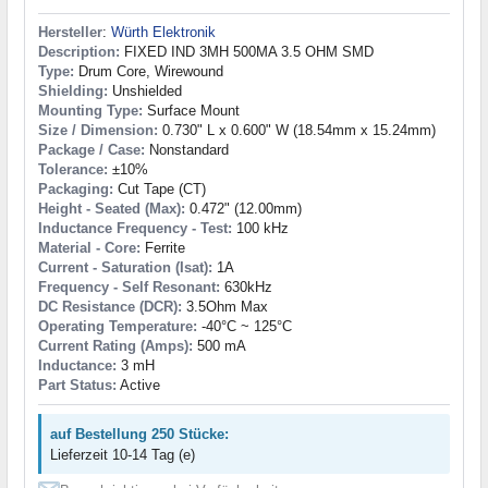
Hersteller
:
Würth Elektronik
Description:
FIXED IND 3MH 500MA 3.5 OHM SMD
Type:
Drum Core, Wirewound
Shielding:
Unshielded
Mounting Type:
Surface Mount
Size / Dimension:
0.730" L x 0.600" W (18.54mm x 15.24mm)
Package / Case:
Nonstandard
Tolerance:
±10%
Packaging:
Cut Tape (CT)
Height - Seated (Max):
0.472" (12.00mm)
Inductance Frequency - Test:
100 kHz
Material - Core:
Ferrite
Current - Saturation (Isat):
1A
Frequency - Self Resonant:
630kHz
DC Resistance (DCR):
3.5Ohm Max
Operating Temperature:
-40°C ~ 125°C
Current Rating (Amps):
500 mA
Inductance:
3 mH
Part Status:
Active
auf Bestellung 250 Stücke:
Lieferzeit 10-14 Tag (e)