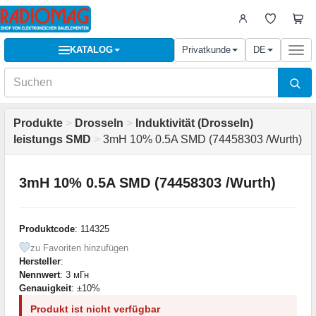
KATALOG
Privatkunde
DE
Togg
navi
Produkte
>
Drosseln
>
Induktivität (Drosseln)
leistungs SMD
>
3mH 10% 0.5A SMD (74458303 /Wurth)
3mH 10% 0.5A SMD (74458303 /Wurth)
Produktcode
: 114325
zu Favoriten hinzufügen
Hersteller
:
Nennwert
: 3 мГн
Genauigkeit
: ±10%
Produkt ist nicht verfügbar