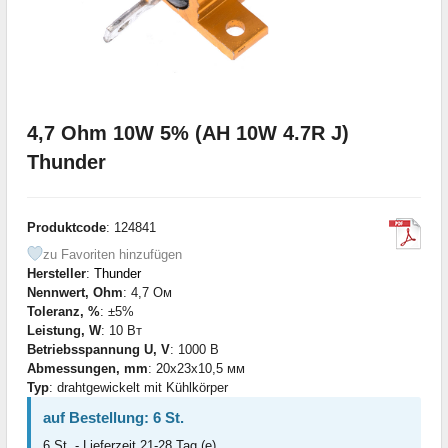
4,7 Ohm 10W 5% (AH 10W 4.7R J)
Thunder
Produktcode
: 124841
zu Favoriten hinzufügen
Hersteller
:
Thunder
Nennwert, Ohm
: 4,7 Ом
Toleranz, %
: ±5%
Leistung, W
: 10 Вт
Betriebsspannung U, V
: 1000 В
Abmessungen, mm
: 20x23x10,5 мм
Typ
: drahtgewickelt mit Kühlkörper
auf Bestellung: 6 St.
6 St. - Lieferzeit 21-28 Tag (e)