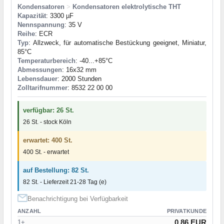
Kondensatoren
>
Kondensatoren elektrolytische THT
Kapazität
: 3300 µF
Nennspannung
: 35 V
Reihe
: ECR
Typ
: Allzweck, für automatische Bestückung geeignet, Miniatur,
85°C
Temperaturbereich
: -40...+85°C
Abmessungen
: 16x32 mm
Lebensdauer
: 2000 Stunden
Zolltarifnummer
: 8532 22 00 00
verfügbar: 26 St.
26 St. - stock Köln
erwartet: 400 St.
400 St. - erwartet
auf Bestellung: 82 St.
82 St. - Lieferzeit 21-28 Tag (e)
Benachrichtigung bei Verfügbarkeit
ANZAHL
PRIVATKUNDE
0.86 EUR
1+