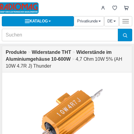
KATALOG
Privatkunde
DE
Togg
navi
Produkte
>
Widerstande THT
>
Widerstände im
Aluminiumgehäuse 10-600W
>
4,7 Ohm 10W 5% (AH
10W 4.7R J) Thunder