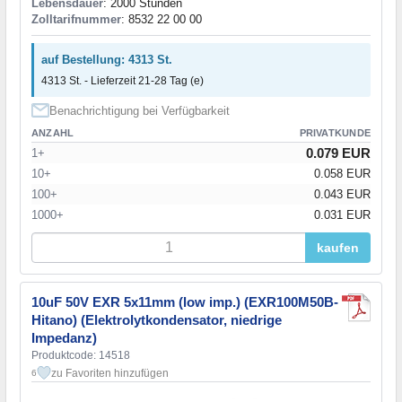
Lebensdauer
: 2000 Stunden
Zolltarifnummer
: 8532 22 00 00
auf Bestellung: 4313 St.
4313 St. - Lieferzeit 21-28 Tag (e)
Benachrichtigung bei Verfügbarkeit
ANZAHL
PRIVATKUNDE
0.079 EUR
1+
10+
0.058 EUR
100+
0.043 EUR
1000+
0.031 EUR
kaufen
10uF 50V EXR 5x11mm (low imp.) (EXR100M50B-
Hitano) (Elektrolytkondensator, niedrige
Impedanz)
Produktcode: 14518
zu Favoriten hinzufügen
6