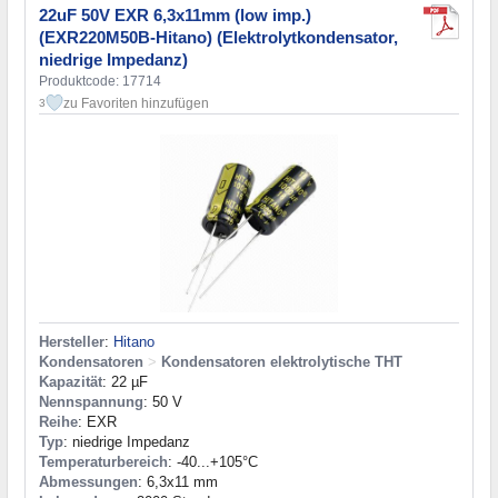
22uF 50V EXR 6,3x11mm (low imp.)
(EXR220M50B-Hitano) (Elektrolytkondensator,
niedrige Impedanz)
Produktcode: 17714
zu Favoriten hinzufügen
3
Hersteller
:
Hitano
Kondensatoren
>
Kondensatoren elektrolytische THT
Kapazität
: 22 µF
Nennspannung
: 50 V
Reihe
: EXR
Typ
: niedrige Impedanz
Temperaturbereich
: -40...+105°C
Abmessungen
: 6,3x11 mm