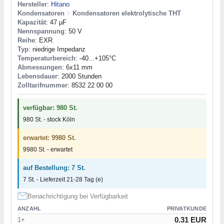
Hersteller
:
Hitano
Kondensatoren
>
Kondensatoren elektrolytische THT
Kapazität
: 47 µF
Nennspannung
: 50 V
Reihe
: EXR
Typ
: niedrige Impedanz
Temperaturbereich
: -40...+105°C
Abmessungen
: 6x11 mm
Lebensdauer
: 2000 Stunden
Zolltarifnummer
: 8532 22 00 00
verfügbar: 980 St.
980 St. - stock Köln
erwartet: 9980 St.
9980 St. - erwartet
auf Bestellung: 7 St.
7 St. - Lieferzeit 21-28 Tag (e)
Benachrichtigung bei Verfügbarkeit
ANZAHL
PRIVATKUNDE
0.31 EUR
1+