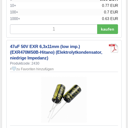
10+
0.77 EUR
100+
0.7 EUR
1000+
0.63 EUR
kaufen
47uF 50V EXR 6,3x11mm (low imp.)
(EXR470M50B-Hitano) (Elektrolytkondensator,
niedrige Impedanz)
Produktcode: 2430
zu Favoriten hinzufügen
4