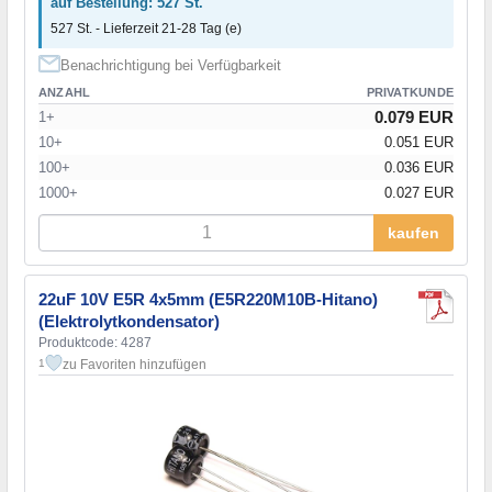
auf Bestellung: 527 St.
527 St. - Lieferzeit 21-28 Tag (e)
Benachrichtigung bei Verfügbarkeit
ANZAHL
PRIVATKUNDE
0.079 EUR
1+
10+
0.051 EUR
100+
0.036 EUR
1000+
0.027 EUR
kaufen
22uF 10V E5R 4x5mm (E5R220M10B-Hitano)
(Elektrolytkondensator)
Produktcode: 4287
zu Favoriten hinzufügen
1