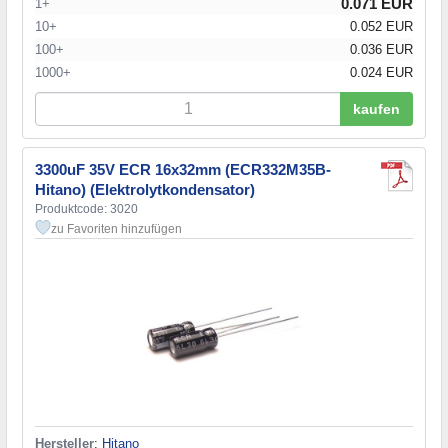
0.071 EUR
1+
10+
0.052 EUR
100+
0.036 EUR
1000+
0.024 EUR
kaufen
3300uF 35V ECR 16x32mm (ECR332M35B-
Hitano) (Elektrolytkondensator)
Produktcode: 3020
zu Favoriten hinzufügen
Hersteller
:
Hitano