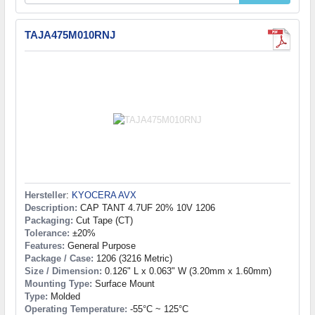
TAJA475M010RNJ
Hersteller
:
KYOCERA AVX
Description:
CAP TANT 4.7UF 20% 10V 1206
Packaging:
Cut Tape (CT)
Tolerance:
±20%
Features:
General Purpose
Package / Case:
1206 (3216 Metric)
Size / Dimension:
0.126" L x 0.063" W (3.20mm x 1.60mm)
Mounting Type:
Surface Mount
Type:
Molded
Operating Temperature:
-55°C ~ 125°C