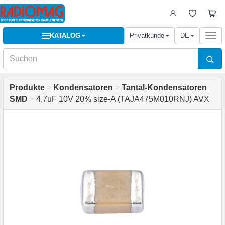
KATALOG
Privatkunde
DE
Togg
navi
Produkte
>
Kondensatoren
>
Tantal-Kondensatoren
SMD
>
4,7uF 10V 20% size-A (TAJA475M010RNJ) AVX