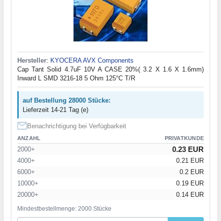
Hersteller
:
KYOCERA AVX Components
Cap Tant Solid 4.7uF 10V A CASE 20%( 3.2 X 1.6 X 1.6mm)
Inward L SMD 3216-18 5 Ohm 125°C T/R
auf Bestellung 28000 Stücke:
Lieferzeit 14-21 Tag (e)
Benachrichtigung bei Verfügbarkeit
ANZAHL
PRIVATKUNDE
0.23 EUR
2000+
4000+
0.21 EUR
6000+
0.2 EUR
10000+
0.19 EUR
20000+
0.14 EUR
Mindestbestellmenge: 2000 Stücke