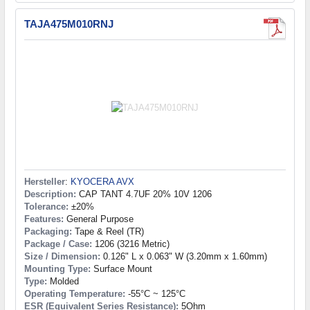
TAJA475M010RNJ
Hersteller
:
KYOCERA AVX
Description:
CAP TANT 4.7UF 20% 10V 1206
Tolerance:
±20%
Features:
General Purpose
Packaging:
Tape & Reel (TR)
Package / Case:
1206 (3216 Metric)
Size / Dimension:
0.126" L x 0.063" W (3.20mm x 1.60mm)
Mounting Type:
Surface Mount
Type:
Molded
Operating Temperature:
-55°C ~ 125°C
ESR (Equivalent Series Resistance):
5Ohm