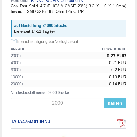
Hersteller
:
KYOCERA AVX Components
Cap Tant Solid 4.7uF 10V A CASE 20%( 3.2 X 1.6 X 1.6mm)
Inward L SMD 3216-18 5 Ohm 125°C T/R
auf Bestellung 24000 Stücke:
Lieferzeit 14-21 Tag (e)
Benachrichtigung bei Verfügbarkeit
ANZAHL
PRIVATKUNDE
0.23 EUR
2000+
4000+
0.21 EUR
6000+
0.2 EUR
10000+
0.19 EUR
20000+
0.14 EUR
Mindestbestellmenge: 2000 Stücke
kaufen
TAJA475M010RNJ