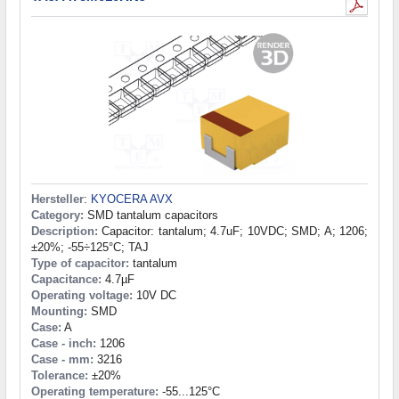
Hersteller
:
KYOCERA AVX
Category:
SMD tantalum capacitors
Description:
Capacitor: tantalum; 4.7uF; 10VDC; SMD; A; 1206;
±20%; -55÷125°C; TAJ
Type of capacitor:
tantalum
Capacitance:
4.7µF
Operating voltage:
10V DC
Mounting:
SMD
Case:
A
Case - inch:
1206
Case - mm:
3216
Tolerance:
±20%
Operating temperature:
-55...125°C