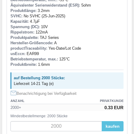
Äquivalenter Serienwiderstand (ESR):
5ohm
Produktlänge:
3.2mm
SVHC:
No SVHC (25-Jun-2025)
Kapazität:
4.7µF
Spannung (DC):
10V
Rippelstrom:
122mA
Produktpalette:
TAJ Series
Hersteller-Größencode:
A
productTraceability:
Yes-Date/Lot Code
usEccn:
EAR99
Betriebstemperatur, max.:
125°C
Produktbreite:
1.6mm
auf Bestellung 2000 Stücke:
Lieferzeit 14-21 Tag (e)
Benachrichtigung bei Verfügbarkeit
ANZAHL
PRIVATKUNDE
0.33 EUR
2000+
Mindestbestellmenge: 2000 Stücke
kaufen