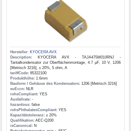
Hersteller
:
KYOCERA AVX
Description:
KYOCERA AVX - TAJA475M010RNJ -
Tantalkondensator zur Oberflächenmontage, 4.7 µF, 10 V, 1206
[Metrisch 3216], ± 20%, 5 ohm, A
tariffCode:
85322100
Produkthöhe:
1.6mm
Bauform / Gehäuse des Kondensators:
1206 [Metrisch 3216]
euEccn:
NLR
rohsCompliant:
YES
Ausfallrate:
-
hazardous:
false
rohsPhthalatesCompliant:
YES
Kapazitätstoleranz:
± 20%
Qualifikation:
AEC-Q200
isCanonical:
N
Betriebstemperatur, min.:
-55°C