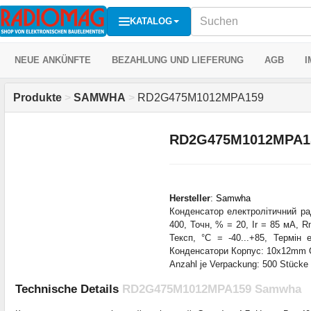
KATALOG
NEUE ANKÜNFTE
BEZAHLUNG UND LIEFERUNG
AGB
I
Produkte
>
SAMWHA
>
RD2G475M1012MPA159
RD2G475M1012MPA1
Hersteller
:
Samwha
Конденсатор електролітичний ра
400, Точн, % = 20, Ir = 85 мА, R
Тексп, °С = -40...+85, Термін
Конденсатори Корпус: 10x12mm 
Anzahl je Verpackung: 500 Stücke
Technische Details
RD2G475M1012MPA159 Samwha