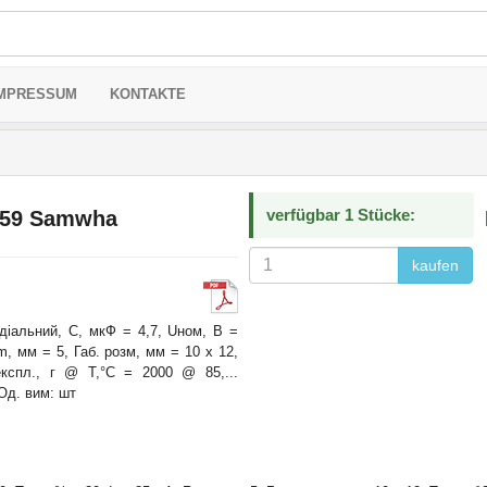
MPRESSUM
KONTAKTE
verfügbar 1 Stücke:
59 Samwha
kaufen
діальний, С, мкФ = 4,7, Uном, В =
m, мм = 5, Габ. розм, мм = 10 x 12,
 експл., г @ T,°C = 2000 @ 85,...
Од. вим: шт