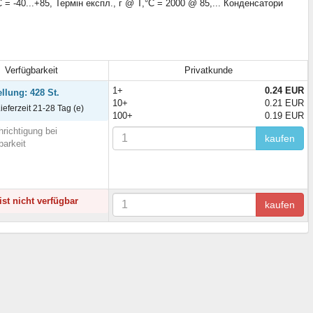
 = -40...+85, Термін експл., г @ T,°C = 2000 @ 85,... Конденсатори
Verfügbarkeit
Privatkunde
1+
0.24 EUR
ellung: 428 St.
10+
0.21 EUR
Lieferzeit 21-28 Tag (e)
100+
0.19 EUR
richtigung bei
kaufen
barkeit
ist nicht verfügbar
kaufen