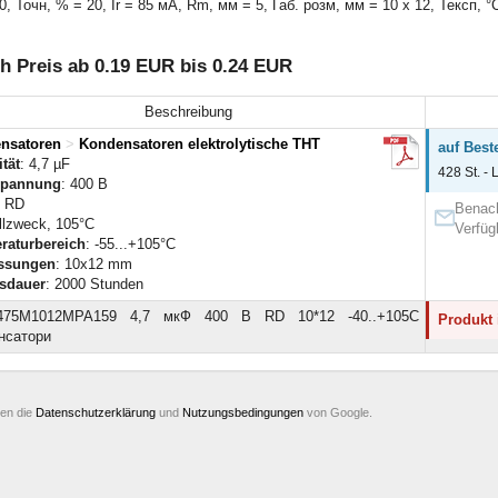
 Точн, % = 20, Ir = 85 мА, Rm, мм = 5, Габ. розм, мм = 10 x 12, Тексп, °С
Preis ab 0.19 EUR bis 0.24 EUR
Beschreibung
nsatoren
>
Kondensatoren elektrolytische THT
auf Best
tät
: 4,7 µF
428 St. - 
spannung
: 400 В
: RD
Benach
Allzweck, 105°C
Verfüg
raturbereich
: -55...+105°C
ssungen
: 10x12 mm
sdauer
: 2000 Stunden
475M1012MPA159 4,7 мкФ 400 В RD 10*12 -40..+105C
Produkt 
нсатори
ten die
Datenschutzerklärung
und
Nutzungsbedingungen
von Google.