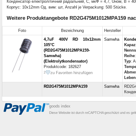
Конденсатор електролітичний радіальний, С, мкФ = 4,7, Uном, В = 400,
Корпус: 10x12mm Од. вим: шт, Anzahl je Verpackung: 500 Stücke.
Weitere Produktangebote RD2G475M1012MPA159 nach 
Foto
Bezeichnung
Hersteller
4,7uF 400V RD 10x12mm
Samwha
Konde
105°C
Kapazi
(RD2G475M1012MPA159-
Nenn
Samwha)
Reihe
(Elektrolytkondensator)
Typ
: 
Produktcode: 182627
Tempe
Abme
zu Favoriten hinzufügen
2
Leben
RD2G475M1012MPA159
Samwha
RD2G
Конде
goods index
Diese Website ist durch reCAPTCHA geschützt und es gel