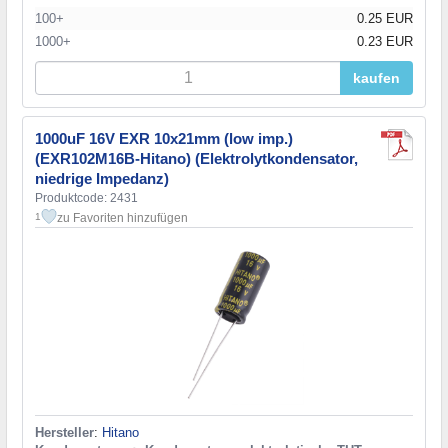
100+
0.25 EUR
1000+
0.23 EUR
kaufen
1000uF 16V EXR 10x21mm (low imp.)
(EXR102M16B-Hitano) (Elektrolytkondensator,
niedrige Impedanz)
Produktcode: 2431
zu Favoriten hinzufügen
1
Hersteller
:
Hitano