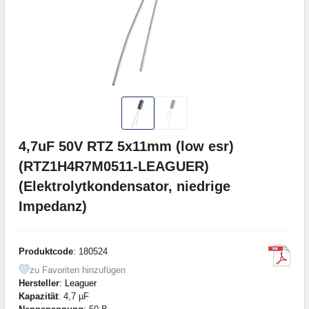
4,7uF 50V RTZ 5x11mm (low esr)
(RTZ1H4R7M0511-LEAGUER)
(Elektrolytkondensator, niedrige
Impedanz)
Produktcode
: 180524
zu Favoriten hinzufügen
Hersteller
:
Leaguer
Kapazität
: 4,7 µF