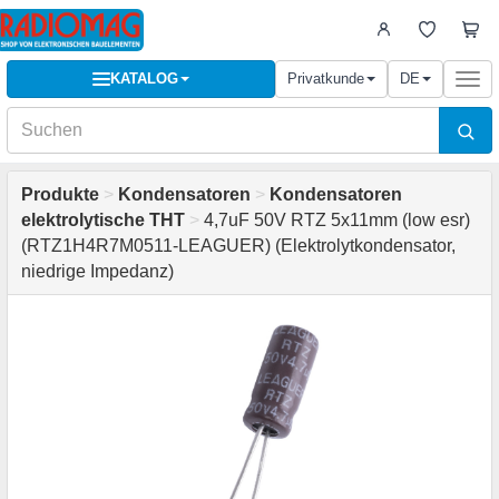
KATALOG
Privatkunde
DE
Togg
navi
Produkte
>
Kondensatoren
>
Kondensatoren
elektrolytische THT
>
4,7uF 50V RTZ 5x11mm (low esr)
(RTZ1H4R7M0511-LEAGUER) (Elektrolytkondensator,
niedrige Impedanz)