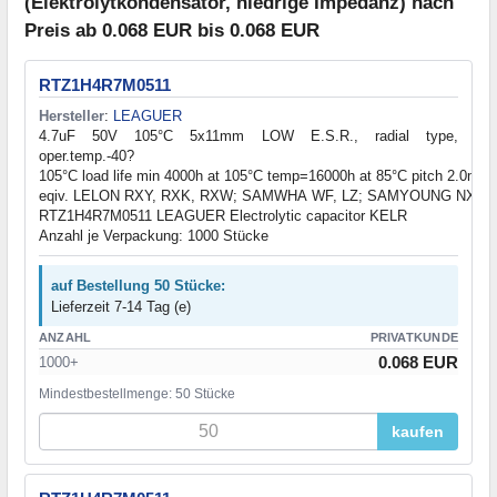
(Elektrolytkondensator, niedrige Impedanz) nach
Preis ab 0.068 EUR bis 0.068 EUR
RTZ1H4R7M0511
Hersteller
:
LEAGUER
4.7uF 50V 105°C 5x11mm LOW E.S.R., radial type,
oper.temp.-40?
105°C load life min 4000h at 105°C temp=16000h at 85°C pitch 2.0mm
eqiv. LELON RXY, RXK, RXW; SAMWHA WF, LZ; SAMYOUNG NXP, 
RTZ1H4R7M0511 LEAGUER Electrolytic capacitor KELR
Anzahl je Verpackung: 1000 Stücke
auf Bestellung 50 Stücke:
Lieferzeit 7-14 Tag (e)
ANZAHL
PRIVATKUNDE
0.068 EUR
1000+
Mindestbestellmenge: 50 Stücke
kaufen