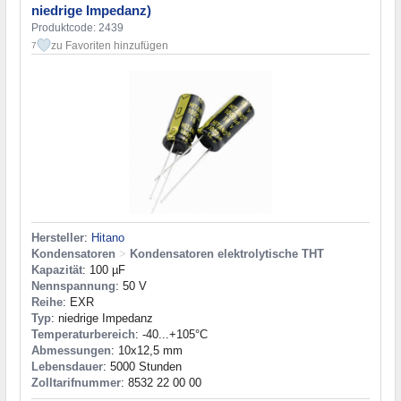
niedrige Impedanz)
Produktcode: 2439
zu Favoriten hinzufügen
7
Hersteller
:
Hitano
Kondensatoren
>
Kondensatoren elektrolytische THT
Kapazität
: 100 µF
Nennspannung
: 50 V
Reihe
: EXR
Typ
: niedrige Impedanz
Temperaturbereich
: -40...+105°C
Abmessungen
: 10x12,5 mm
Lebensdauer
: 5000 Stunden
Zolltarifnummer
: 8532 22 00 00