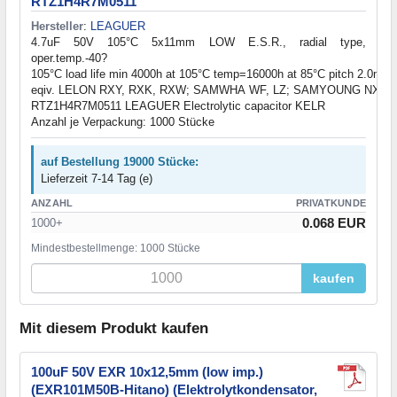
RTZ1H4R7M0511
Hersteller
:
LEAGUER
4.7uF 50V 105°C 5x11mm LOW E.S.R., radial type,
oper.temp.-40?
105°C load life min 4000h at 105°C temp=16000h at 85°C pitch 2.0mm
eqiv. LELON RXY, RXK, RXW; SAMWHA WF, LZ; SAMYOUNG NXP, 
RTZ1H4R7M0511 LEAGUER Electrolytic capacitor KELR
Anzahl je Verpackung: 1000 Stücke
auf Bestellung 19000 Stücke:
Lieferzeit 7-14 Tag (e)
ANZAHL
PRIVATKUNDE
0.068 EUR
1000+
Mindestbestellmenge: 1000 Stücke
kaufen
Mit diesem Produkt kaufen
100uF 50V EXR 10x12,5mm (low imp.)
(EXR101M50B-Hitano) (Elektrolytkondensator,