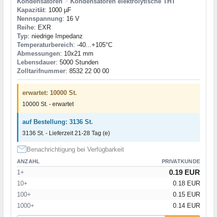
Kondensatoren
>
Kondensatoren elektrolytische THT
Kapazität
: 1000 µF
Nennspannung
: 16 V
Reihe
: EXR
Typ
: niedrige Impedanz
Temperaturbereich
: -40...+105°C
Abmessungen
: 10x21 mm
Lebensdauer
: 5000 Stunden
Zolltarifnummer
: 8532 22 00 00
erwartet: 10000 St.
10000 St. - erwartet
auf Bestellung: 3136 St.
3136 St. - Lieferzeit 21-28 Tag (e)
Benachrichtigung bei Verfügbarkeit
ANZAHL
PRIVATKUNDE
0.19 EUR
1+
10+
0.18 EUR
100+
0.15 EUR
1000+
0.14 EUR