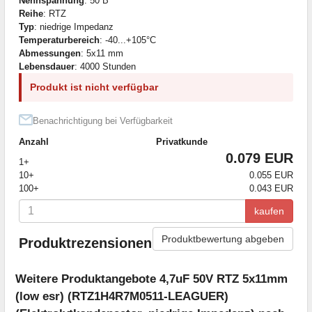
Nennspannung
: 50 В
Reihe
: RTZ
Typ
: niedrige Impedanz
Temperaturbereich
: -40...+105°C
Abmessungen
: 5x11 mm
Lebensdauer
: 4000 Stunden
Produkt ist nicht verfügbar
Benachrichtigung bei Verfügbarkeit
Anzahl
Privatkunde
0.079 EUR
1+
10+
0.055 EUR
100+
0.043 EUR
kaufen
Produktbewertung abgeben
Produktrezensionen
Weitere Produktangebote 4,7uF 50V RTZ 5x11mm
(low esr) (RTZ1H4R7M0511-LEAGUER)