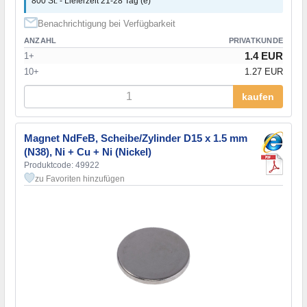
800 St. - Lieferzeit 21-28 Tag (e)
Benachrichtigung bei Verfügbarkeit
ANZAHL
PRIVATKUNDE
1.4 EUR
1+
10+
1.27 EUR
kaufen
Magnet NdFeB, Scheibe/Zylinder D15 x 1.5 mm
(N38), Ni + Cu + Ni (Nickel)
Produktcode: 49922
zu Favoriten hinzufügen