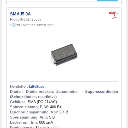
SMAJ5.0A
Produktcode: 25658
zu Favoriten hinzufügen
1
Hersteller
:
Littelfuse
Dioden, Diodenbrücken, Zenerdioden
>
Suppressordioden
(Schutzdioden, restriktive)
Gehäuse
: SMA (DO-214AC)
Spitzenleistung, P, W
: 400 Вт
Durchbruchspannung, Vbr
: 6,4 В
Sperrspannung, Vrm
: 5 В
Leckstrom, Irm
: 800 мкА
Diodenbauart
: Unidirektional