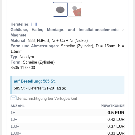
Hersteller
:
HHII
Gehäuse, Halter, Montage- und Installationselemente
>
Magnete
Material
: N38, NdFeB, Ni + Cu + Ni (Nickel)
Form und Abmessungen
: Scheibe (Zylinder), D = 15mm, h =
1.5mm
Typ
: Neodym
Form
: Scheibe (Zylinder)
8505 11 00 00
auf Bestellung: 585 St.
585 St. - Lieferzeit 21-28 Tag (e)
Benachrichtigung bei Verfügbarkeit
ANZAHL
PRIVATKUNDE
0.5 EUR
1+
10+
0.42 EUR
100+
0.37 EUR
1000+
0.33 EUR