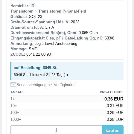
Hersteller
:
IR
Transistoren
>
Transistoren P-Kanal-Feld
Gehäuse
: SOT-23
Drain-Source-Spannung Uds, V
: 20 V
Drain-Strom Id, A
: 3,7 A
Durchlasswiderstand Rds(on), Ohm
: 0,065 Ohm
Eingangskapazität Ciss, pF / Gate-Ladung Qg, nC
: 633/8
Anmerkung
: Logic-Level-Ansteuerung
Montage
: SMD
ZCODE
: 8541 21 00 90
auf Bestellung: 6049 St.
6049 St. - Lieferzeit 21-28 Tag (e)
Benachrichtigung bei Verfügbarkeit
ANZAHL
PRIVATKUNDE
0.36 EUR
1+
10+
0.31 EUR
100+
0.29 EUR
1000+
0.25 EUR
kaufen