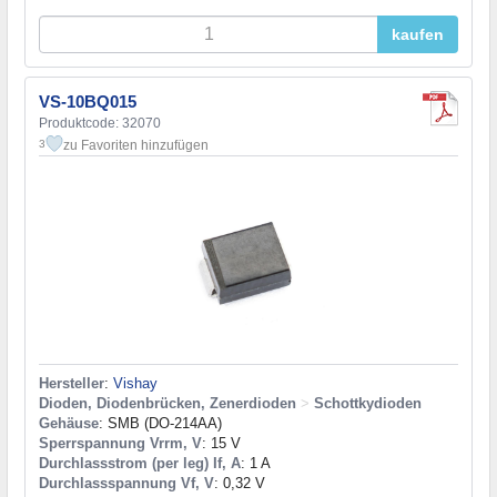
kaufen
VS-10BQ015
Produktcode: 32070
zu Favoriten hinzufügen
3
Hersteller
:
Vishay
Dioden, Diodenbrücken, Zenerdioden
>
Schottkydioden
Gehäuse
: SMB (DO-214AA)
Sperrspannung Vrrm, V
: 15 V
Durchlassstrom (per leg) If, A
: 1 A
Durchlassspannung Vf, V
: 0,32 V