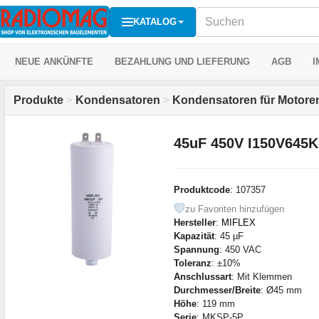
KATALOG
NEUE ANKÜNFTE
BEZAHLUNG UND LIEFERUNG
AGB
I
Produkte
>
Kondensatoren
>
Kondensatoren für Motore
45uF 450V I150V645
Produktcode
: 107357
zu Favoriten hinzufügen
Hersteller
:
MIFLEX
Kapazität
: 45 µF
Spannung
: 450 VAC
Toleranz
: ±10%
Anschlussart
: Mit Klemmen
Durchmesser/Breite
: Ø45 mm
Höhe
: 119 mm
Serie
: MKSP-5P