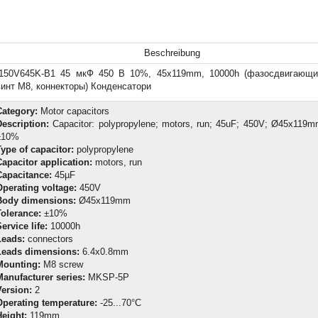
Beschreibung
I150V645K-B1 45 мкФ 450 В 10%, 45x119mm, 10000h (фазосдвигающи
винт М8, коннекторы) Конденсатори
Category:
Motor capacitors
Description:
Capacitor: polypropylene; motors, run; 45uF; 450V; Ø45x119m
±10%
Type of capacitor:
polypropylene
Capacitor application:
motors, run
Capacitance:
45µF
Operating voltage:
450V
Body dimensions:
Ø45x119mm
Tolerance:
±10%
ervice life:
10000h
Leads:
connectors
Leads dimensions:
6.4x0.8mm
Mounting:
M8 screw
Manufacturer series:
MKSP-5P
Version:
2
Operating temperature:
-25...70°C
Height:
119mm