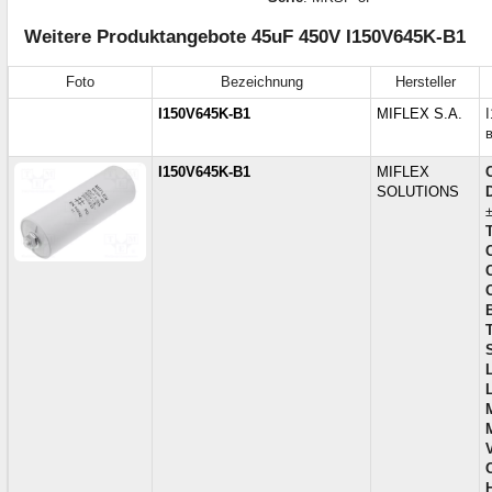
Weitere Produktangebote 45uF 450V I150V645K-B1
Foto
Bezeichnung
Hersteller
I150V645K-B1
MIFLEX S.A.
I150V645K-B1
MIFLEX
SOLUTIONS
S