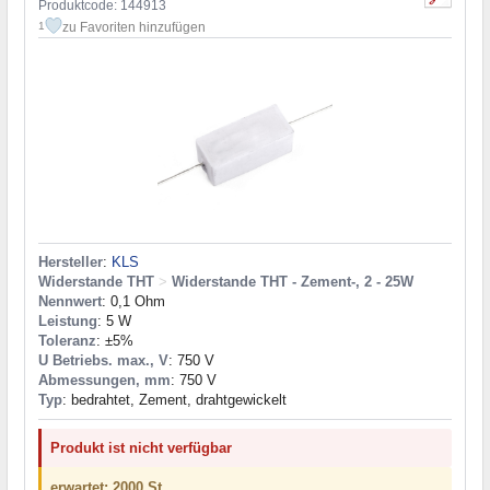
Produktcode: 144913
zu Favoriten hinzufügen
1
Hersteller
:
KLS
Widerstande THT
>
Widerstande THT - Zement-, 2 - 25W
Nennwert
: 0,1 Ohm
Leistung
: 5 W
Toleranz
: ±5%
U Betriebs. max., V
: 750 V
Abmessungen, mm
: 750 V
Typ
: bedrahtet, Zement, drahtgewickelt
Produkt ist nicht verfügbar
erwartet: 2000 St.