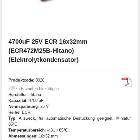
4700uF 25V ECR 16x32mm
(ECR472M25B-Hitano)
(Elektrolytkondensator)
Produktcode
: 3026
zu Favoriten hinzufügen
2
Hersteller
:
Hitano
Kapazität
: 4700 µF
Nennspannung
: 25 V
Reihe
: ECR
Typ
: Allzweck, für automatische Bestückung geeignet, Miniatur,
85°C
Temperaturbereich
: -40...+85°C
Abmessungen
: 16x32 mm