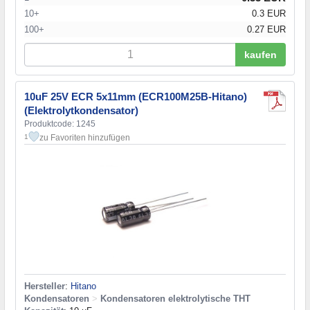
10+
0.3 EUR
100+
0.27 EUR
kaufen
10uF 25V ECR 5x11mm (ECR100M25B-Hitano)
(Elektrolytkondensator)
Produktcode: 1245
zu Favoriten hinzufügen
1
Hersteller
:
Hitano
Kondensatoren
>
Kondensatoren elektrolytische THT