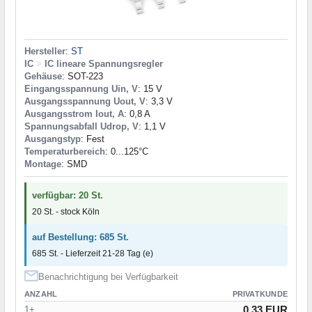
Hersteller
:
ST
IC
>
IC lineare Spannungsregler
Gehäuse
: SOT-223
Eingangsspannung Uin, V
: 15 V
Ausgangsspannung Uout, V
: 3,3 V
Ausgangsstrom Iout, A
: 0,8 A
Spannungsabfall Udrop, V
: 1,1 V
Ausgangstyp
: Fest
Temperaturbereich
: 0...125°C
Montage
: SMD
verfügbar: 20 St.
20 St. - stock Köln
auf Bestellung: 685 St.
685 St. - Lieferzeit 21-28 Tag (e)
Benachrichtigung bei Verfügbarkeit
ANZAHL
PRIVATKUNDE
0.33 EUR
1+