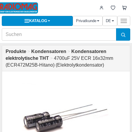
KATALOG
Privatkunde
DE
Togg
navi
Produkte
>
Kondensatoren
>
Kondensatoren
elektrolytische THT
>
4700uF 25V ECR 16x32mm
(ECR472M25B-Hitano) (Elektrolytkondensator)