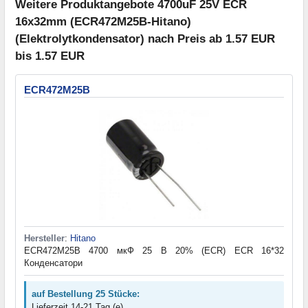
Weitere Produktangebote 4700uF 25V ECR
16x32mm (ECR472M25B-Hitano)
(Elektrolytkondensator) nach Preis ab 1.57 EUR
bis 1.57 EUR
ECR472M25B
Hersteller
:
Hitano
ECR472M25B 4700 мкФ 25 В 20% (ECR) ECR 16*32
Конденсатори
auf Bestellung 25 Stücke:
Lieferzeit 14-21 Tag (e)