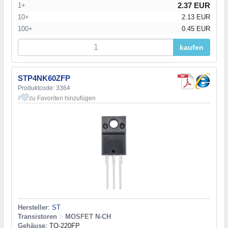
2.37 EUR
1+
10+
2.13 EUR
100+
0.45 EUR
kaufen
STP4NK60ZFP
Produktcode: 3364
zu Favoriten hinzufügen
2
Hersteller
:
ST
Transistoren
>
MOSFET N-CH
Gehäuse
: TO-220FP