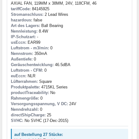
AXIAL FAN, 119MM x 38MM, 24V, 118CFM, 46
tariffCode:
84145925
Stromanschluss:
2 Lead Wires
hazardous:
false
Art des Lagers:
Ball Bearing
Nennleistung:
8.4W
IP-Schutzart:
-
usEccn:
EAR99
Luftstrom - m3/min:
0
Nennstrom:
350mA
Außentiefe:
0
Geräuschentwicklung:
46.5dBA
Luftstrom - CFM:
0
euEccn:
NLR
Lüfterrahmen:
Square
Produktpalette:
4715KL Series
productTraceability:
No
Rahmengröße:
0
Versorgungsspannung, V DC:
24V
Nenndrehzahl:
0
directShipCharge:
25
SVHC:
No SVHC (17-Dec-2015)
auf Bestellung 27 Stücke: