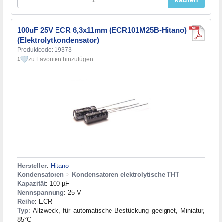
kaufen
100uF 25V ECR 6,3x11mm (ECR101M25B-Hitano)
(Elektrolytkondensator)
Produktcode: 19373
zu Favoriten hinzufügen
1
Hersteller
:
Hitano
Kondensatoren
>
Kondensatoren elektrolytische THT
Kapazität
: 100 µF
Nennspannung
: 25 V
Reihe
: ECR
Typ
: Allzweck, für automatische Bestückung geeignet, Miniatur,
85°C