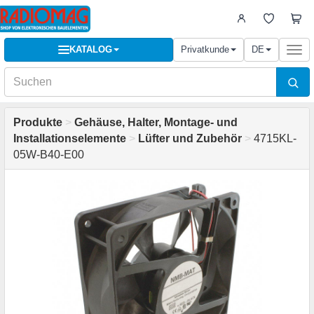
KATALOG
Privatkunde
DE
Togg
navi
Produkte
>
Gehäuse, Halter, Montage- und
Installationselemente
>
Lüfter und Zubehör
>
4715KL-
05W-B40-E00