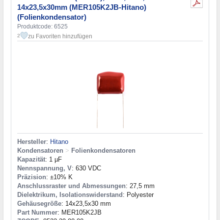
14x23,5x30mm (MER105K2JB-Hitano)
(Folienkondensator)
Produktcode: 6525
zu Favoriten hinzufügen
2
Hersteller
:
Hitano
Kondensatoren
>
Folienkondensatoren
Kapazität
: 1 µF
Nennspannung, V
: 630 VDC
Präzision
: ±10% K
Anschlussraster und Abmessungen
: 27,5 mm
Dielektrikum, Isolationswiderstand
: Polyester
Gehäusegröße
: 14x23,5x30 mm
Part Nummer
: MER105K2JB