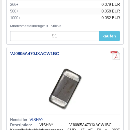
266+
0.079 EUR
500+
0.058 EUR
1000+
0.052 EUR
Mindestbestellmenge: 91 Stücke
kaufen
VJ0805A470JXACW1BC
Hersteller
:
VISHAY
Description:
VISHAY - VJ0805A470JXACW1BC -