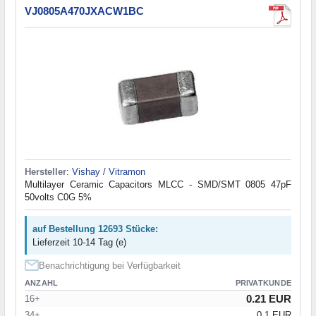
VJ0805A470JXACW1BC
Hersteller
:
Vishay / Vitramon
Multilayer Ceramic Capacitors MLCC - SMD/SMT 0805 47pF
50volts C0G 5%
auf Bestellung 12693 Stücke:
Lieferzeit 10-14 Tag (e)
Benachrichtigung bei Verfügbarkeit
ANZAHL
PRIVATKUNDE
0.21 EUR
16+
34+
0.1 EUR