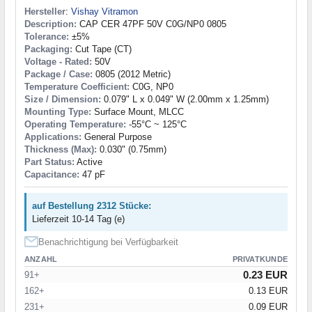
Hersteller
:
Vishay Vitramon
Description:
CAP CER 47PF 50V C0G/NP0 0805
Tolerance:
±5%
Packaging:
Cut Tape (CT)
Voltage - Rated:
50V
Package / Case:
0805 (2012 Metric)
Temperature Coefficient:
C0G, NP0
Size / Dimension:
0.079" L x 0.049" W (2.00mm x 1.25mm)
Mounting Type:
Surface Mount, MLCC
Operating Temperature:
-55°C ~ 125°C
Applications:
General Purpose
Thickness (Max):
0.030" (0.75mm)
Part Status:
Active
Capacitance:
47 pF
auf Bestellung 2312 Stücke:
Lieferzeit 10-14 Tag (e)
Benachrichtigung bei Verfügbarkeit
ANZAHL
PRIVATKUNDE
0.23 EUR
91+
162+
0.13 EUR
231+
0.09 EUR