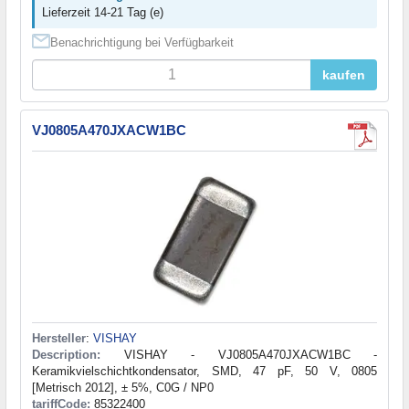
Lieferzeit 14-21 Tag (e)
Benachrichtigung bei Verfügbarkeit
kaufen
VJ0805A470JXACW1BC
Hersteller
:
VISHAY
Description:
VISHAY - VJ0805A470JXACW1BC -
Keramikvielschichtkondensator, SMD, 47 pF, 50 V, 0805
[Metrisch 2012], ± 5%, C0G / NP0
tariffCode:
85322400