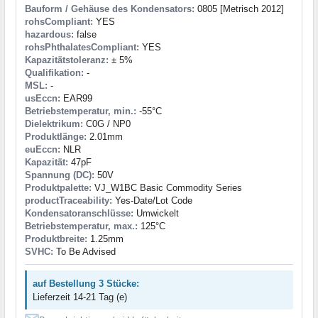
Bauform / Gehäuse des Kondensators:
0805 [Metrisch 2012]
rohsCompliant:
YES
hazardous:
false
rohsPhthalatesCompliant:
YES
Kapazitätstoleranz:
± 5%
Qualifikation:
-
MSL:
-
usEccn:
EAR99
Betriebstemperatur, min.:
-55°C
Dielektrikum:
C0G / NP0
Produktlänge:
2.01mm
euEccn:
NLR
Kapazität:
47pF
Spannung (DC):
50V
Produktpalette:
VJ_W1BC Basic Commodity Series
productTraceability:
Yes-Date/Lot Code
Kondensatoranschlüsse:
Umwickelt
Betriebstemperatur, max.:
125°C
Produktbreite:
1.25mm
SVHC:
To Be Advised
auf Bestellung 3 Stücke:
Lieferzeit 14-21 Tag (e)