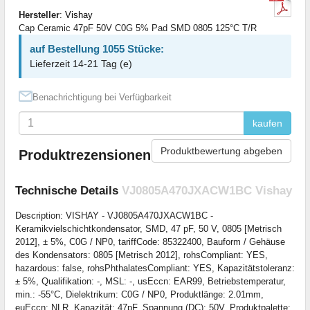
Hersteller
:
Vishay
Cap Ceramic 47pF 50V C0G 5% Pad SMD 0805 125°C T/R
auf Bestellung 1055 Stücke:
Lieferzeit 14-21 Tag (e)
Benachrichtigung bei Verfügbarkeit
kaufen
Produktbewertung abgeben
Produktrezensionen
Technische Details
VJ0805A470JXACW1BC Vishay
Description: VISHAY - VJ0805A470JXACW1BC -
Keramikvielschichtkondensator, SMD, 47 pF, 50 V, 0805 [Metrisch
2012], ± 5%, C0G / NP0, tariffCode: 85322400, Bauform / Gehäuse
des Kondensators: 0805 [Metrisch 2012], rohsCompliant: YES,
hazardous: false, rohsPhthalatesCompliant: YES, Kapazitätstoleranz:
± 5%, Qualifikation: -, MSL: -, usEccn: EAR99, Betriebstemperatur,
min.: -55°C, Dielektrikum: C0G / NP0, Produktlänge: 2.01mm,
euEccn: NLR, Kapazität: 47pF, Spannung (DC): 50V, Produktpalette: