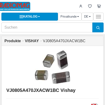
KATALOG
Privatkunde
DE
Togg
navi
Produkte
>
VISHAY
>
VJ0805A470JXACW1BC
VJ0805A470JXACW1BC Vishay