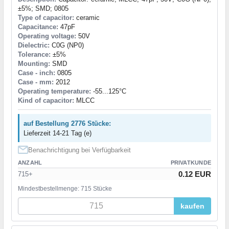
±5%; SMD; 0805
Type of capacitor:
ceramic
Capacitance:
47pF
Operating voltage:
50V
Dielectric:
C0G (NP0)
Tolerance:
±5%
Mounting:
SMD
Case - inch:
0805
Case - mm:
2012
Operating temperature:
-55...125°C
Kind of capacitor:
MLCC
auf Bestellung 2776 Stücke:
Lieferzeit 14-21 Tag (e)
Benachrichtigung bei Verfügbarkeit
ANZAHL
PRIVATKUNDE
0.12 EUR
715+
Mindestbestellmenge: 715 Stücke
kaufen