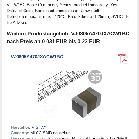
VJ_W1BC Basic Commodity Series, productTraceability: Yes-
Date/Lot Code, Kondensatoranschlüsse: Umwickelt,
Betriebstemperatur, max.: 125°C, Produktbreite: 1.25mm, SVHC: To
Be Advised.
Weitere Produktangebote VJ0805A470JXACW1BC
nach Preis ab 0.031 EUR bis 0.23 EUR
VJ0805A470JXACW1BC
Hersteller
:
VISHAY
Category:
MLCC SMD capacitors
Description:
Capacitor: ceramic; MLCC; 47pF; 50V; C0G (NP0);