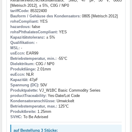
Keramikvielschichtkondensator, SMD, 47 pF, 50 V, 0805
[Metrisch 2012], ± 5%, C0G / NP0
tariffCode:
85322400
Bauform / Gehäuse des Kondensators:
0805 [Metrisch 2012]
rohsCompliant:
YES
hazardous:
false
rohsPhthalatesCompliant:
YES
Kapazitätstoleranz:
± 5%
Qualifikation:
-
MSL:
-
usEccn:
EAR99
Betriebstemperatur, min.:
-55°C
Dielektrikum:
C0G / NP0
Produktlänge:
2.01mm
euEccn:
NLR
Kapazität:
47pF
Spannung (DC):
50V
Produktpalette:
VJ_W1BC Basic Commodity Series
productTraceability:
Yes-Date/Lot Code
Kondensatoranschlüsse:
Umwickelt
Betriebstemperatur, max.:
125°C
Produktbreite:
1.25mm
SVHC:
To Be Advised
auf Bestellung 3 Stücke: