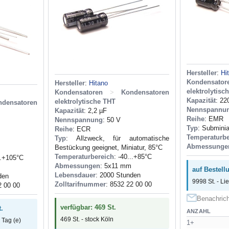
Hersteller
:
Hi
Kondensator
Hersteller
:
Hitano
elektrolytisc
Kondensatoren
>
Kondensatoren
Kapazität
: 22
elektrolytische THT
ndensatoren
Nennspannu
Kapazität
: 2,2 µF
Reihe
: EMR
Nennspannung
: 50 V
Typ
: Subminia
Reihe
: ECR
Temperaturbe
Typ
: Allzweck, für automatische
Abmessunge
Bestückung geeignet, Miniatur, 85°C
Temperaturbereich
: -40...+85°C
..+105°C
Abmessungen
: 5x11 mm
auf Bestell
Lebensdauer
: 2000 Stunden
den
9998 St. - Li
Zolltarifnummer
: 8532 22 00 00
2 00 00
Benachrich
verfügbar: 469 St.
.
ANZAHL
469 St. - stock Köln
 Tag (e)
1+