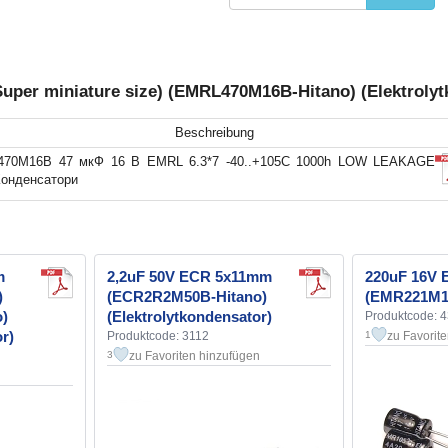
per miniature size) (EMRL470M16B-Hitano) (Elektrolyt
Beschreibung
70M16B 47 мкФ 16 В EMRL 6.3*7 -40..+105C 1000h LOW LEAKAGE
Конденсатори
m
2,2uF 50V ECR 5x11mm
220uF 16V
)
(ECR2R2M50B-Hitano)
(EMR221M1
)
(Elektrolytkondensator)
Produktcode: 
r)
Produktcode: 3112
zu Favorit
1
zu Favoriten hinzufügen
3