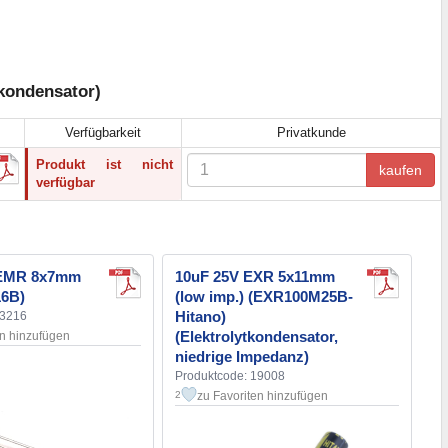
kondensator)
Verfügbarkeit
Privatkunde
Produkt ist nicht
kaufen
verfügbar
 EMR 8x7mm
10uF 25V EXR 5x11mm
6B)
(low imp.) (EXR100M25B-
Hitano)
43216
(Elektrolytkondensator,
en hinzufügen
niedrige Impedanz)
Produktcode: 19008
zu Favoriten hinzufügen
2