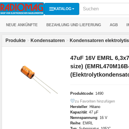
KATALOG
NEUE ANKÜNFTE
BEZAHLUNG UND LIEFERUNG
AGB
I
Produkte
>
Kondensatoren
>
Kondensatoren elektrolyti
47uF 16V EMRL 6,3x7
size) (EMRL470M16B-
(Elektrolytkondensat
Produktcode
: 1490
zu Favoriten hinzufügen
Hersteller
:
Hitano
Kapazität
: 47 µF
Nennspannung
: 16 V
Reihe
: EMRL
Typ
: Subminiatur, 105°C