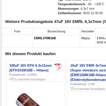
Temperaturbereich
: -40...+105°C
Abmessungen
: 6,3x7 mm
Zolltarifnummer
: 8532 22 00 00
Weitere Produktangebote 47uF 16V EMRL 6,3x7mm (Su
Foto
Bezeichnung
Hersteller
EMRL470M16B
Hitano
EMRL4
MINI 
Mit diesem Produkt kaufen
100uF 16V EFH 6.3x11mm
10uF 16V EMR 4x7m
(EFH101M16B – Hitano)
(Super miniature size
(EMR100M16B-Hitano
Produktcode: 114666
(Elektrolytkondensato
zu Favoriten hinzufügen
6
Produktcode: 2706
zu Favoriten hinzufügen