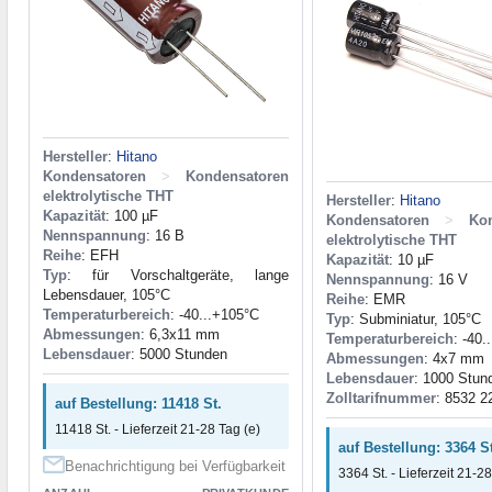
Hersteller
:
Hitano
Kondensatoren
>
Kondensatoren
elektrolytische THT
Hersteller
:
Hitano
Kapazität
: 100 µF
Kondensatoren
>
Ko
Nennspannung
: 16 В
elektrolytische THT
Reihe
: EFH
Kapazität
: 10 µF
Typ
: für Vorschaltgeräte, lange
Nennspannung
: 16 V
Lebensdauer, 105°C
Reihe
: EMR
Temperaturbereich
: -40...+105°C
Typ
: Subminiatur, 105°C
Abmessungen
: 6,3x11 mm
Temperaturbereich
: -40.
Lebensdauer
: 5000 Stunden
Abmessungen
: 4x7 mm
Lebensdauer
: 1000 Stun
Zolltarifnummer
: 8532 2
auf Bestellung: 11418 St.
11418 St. - Lieferzeit 21-28 Tag (e)
auf Bestellung: 3364 St
Benachrichtigung bei Verfügbarkeit
3364 St. - Lieferzeit 21-28