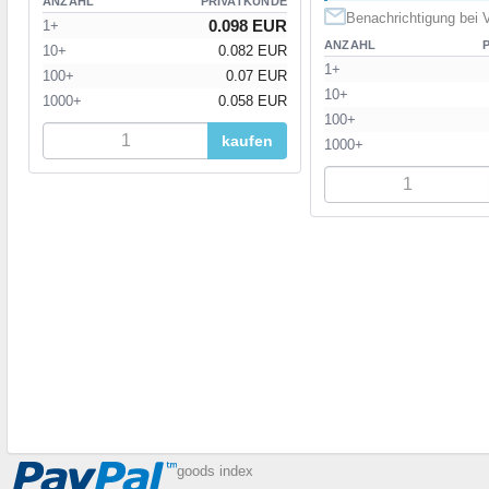
ANZAHL
PRIVATKUNDE
Benachrichtigung bei V
0.098 EUR
1+
ANZAHL
10+
0.082 EUR
1+
100+
0.07 EUR
10+
1000+
0.058 EUR
100+
kaufen
1000+
goods index