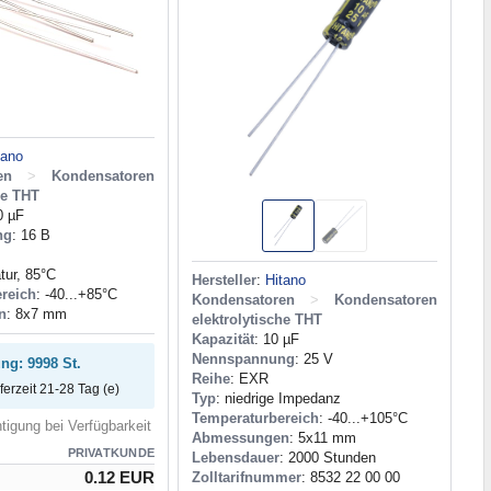
tano
en
>
Kondensatoren
he THT
0 µF
ng
: 16 В
tur, 85°C
Hersteller
:
Hitano
reich
: -40...+85°C
Kondensatoren
>
Kondensatoren
n
: 8x7 mm
elektrolytische THT
Kapazität
: 10 µF
Nennspannung
: 25 V
ung: 9998 St.
Reihe
: EXR
eferzeit 21-28 Tag (e)
Typ
: niedrige Impedanz
Temperaturbereich
: -40...+105°C
tigung bei Verfügbarkeit
Abmessungen
: 5x11 mm
PRIVATKUNDE
Lebensdauer
: 2000 Stunden
0.12 EUR
Zolltarifnummer
: 8532 22 00 00