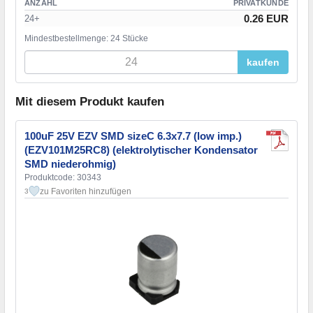
ANZAHL
PRIVATKUNDE
0.26 EUR
24+
Mindestbestellmenge: 24 Stücke
kaufen
Mit diesem Produkt kaufen
100uF 25V EZV SMD sizeC 6.3x7.7 (low imp.)
(EZV101M25RC8) (elektrolytischer Kondensator
SMD niederohmig)
Produktcode: 30343
zu Favoriten hinzufügen
3