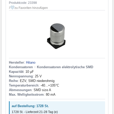
Produktcode: 23398
zu Favoriten hinzufügen
2
Hersteller
:
Hitano
Kondensatoren
>
Kondensatoren elektrolytische SMD
Kapazität
: 10 µF
Nennspannung
: 25 V
Reihe
: EZV, SMD niederohmig
Temperaturbereich
: -40...+105°C
Abmessungen
: SMD size A
Max. Welligkeitsstrom
: 80 mA
auf Bestellung: 1728 St.
1728 St. - Lieferzeit 21-28 Tag (e)