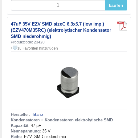
kaufen
47uF 35V EZV SMD sizeC 6.3x5.7 (low imp.)
(EZV470M35RC) (elektrolytischer Kondensator
SMD niederohmig)
Produktcode: 23420
zu Favoriten hinzufügen
1
Hersteller
:
Hitano
Kondensatoren
>
Kondensatoren elektrolytische SMD
Kapazität
: 47 µF
Nennspannung
: 35 V
Reihe
: EZV, SMD niederohmig