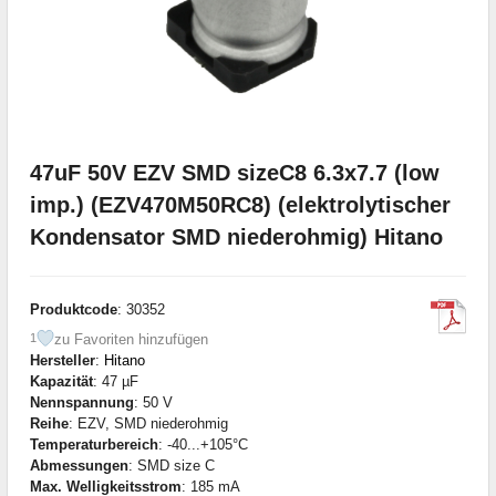
47uF 50V EZV SMD sizeC8 6.3x7.7 (low
imp.) (EZV470M50RC8) (elektrolytischer
Kondensator SMD niederohmig) Hitano
Produktcode
: 30352
zu Favoriten hinzufügen
1
Hersteller
:
Hitano
Kapazität
: 47 µF
Nennspannung
: 50 V
Reihe
: EZV, SMD niederohmig
Temperaturbereich
: -40...+105°C
Abmessungen
: SMD size C
Max. Welligkeitsstrom
: 185 mA