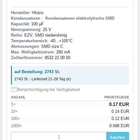
Hersteller
:
Hitano
Kondensatoren
>
Kondensatoren elektrolytische SMD
Kapazität
: 100 µF
Nennspannung
: 25 V
Reihe
: EZV, SMD niederohmig
Temperaturbereich
: -40...+105°C
Abmessungen
: SMD size C
Max. Welligkeitsstrom
: 280 mA
Zolltarifnummer
: 8532 22 00 00
auf Bestellung: 2743 St.
2743 St. - Lieferzeit 21-28 Tag (e)
Benachrichtigung bei Verfügbarkeit
ANZAHL
PRIVATKUNDE
0.17 EUR
1+
10+
0.14 EUR
100+
0.12 EUR
1000+
0.098 EUR
kaufen