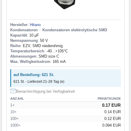
Hersteller
:
Hitano
Kondensatoren
>
Kondensatoren elektrolytische SMD
Kapazität
: 10 µF
Nennspannung
: 50 V
Reihe
: EZV, SMD niederohmig
Temperaturbereich
: -40...+105°C
Abmessungen
: SMD size C
Max. Welligkeitsstrom
: 165 mA
auf Bestellung: 621 St.
621 St. - Lieferzeit 21-28 Tag (e)
Benachrichtigung bei Verfügbarkeit
ANZAHL
PRIVATKUNDE
0.17 EUR
1+
10+
0.14 EUR
100+
0.12 EUR
1000+
0.094 EUR