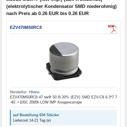
(elektrolytischer Kondensator SMD niederohmig)
nach Preis ab 0.26 EUR bis 0.26 EUR
EZV470M50RC8
Hersteller
:
Hitano
EZV470M50RC8 47 мкФ 50 В 20% (EZV) SMD EZV-C8 6.3*7.7
-40..+105C 2000h LOW IMP Конденсатори
auf Bestellung 654 Stücke:
Lieferzeit 14-21 Tag (e)