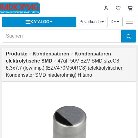
KATALOG
Privatkunde
DE
Togg
navi
Produkte
>
Kondensatoren
>
Kondensatoren
elektrolytische SMD
>
47uF 50V EZV SMD sizeC8
6.3x7.7 (low imp.) (EZV470M50RC8) (elektrolytischer
Kondensator SMD niederohmig) Hitano