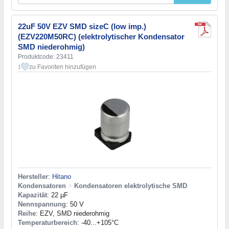
22uF 50V EZV SMD sizeC (low imp.)
(EZV220M50RC) (elektrolytischer Kondensator
SMD niederohmig)
Produktcode: 23411
zu Favoriten hinzufügen
1
Hersteller
:
Hitano
Kondensatoren
>
Kondensatoren elektrolytische SMD
Kapazität
: 22 µF
Nennspannung
: 50 V
Reihe
: EZV, SMD niederohmig
Temperaturbereich
: -40...+105°C