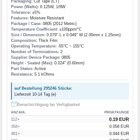
Packaging:
Cut Tape (CT)
Power (Watts):
0.125W, 1/8W
Tolerance:
±5%
Features:
Moisture Resistant
Package / Case:
0805 (2012 Metric)
Temperature Coefficient:
±100ppm/°C
Size / Dimension:
0.079" L x 0.049" W (2.00mm x 1.25mm)
Composition:
Thick Film
Operating Temperature:
-55°C ~ 155°C
Number of Terminations:
2
Supplier Device Package:
0805
Height - Seated (Max):
0.024" (0.60mm)
Part Status:
Active
Resistance:
5.1 kOhms
auf Bestellung 295246 Stücke:
Lieferzeit 10-14 Tag (e)
Benachrichtigung bei Verfügbarkeit
ANZAHL
PRIVATKUNDE
0.19 EUR
112+
358+
0.058 EUR
481+
0.044 EUR