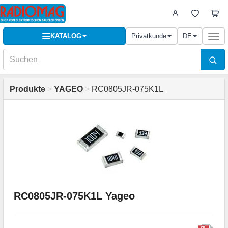
KATALOG
Privatkunde
DE
Togg
navi
Produkte
>
YAGEO
>
RC0805JR-075K1L
RC0805JR-075K1L Yageo