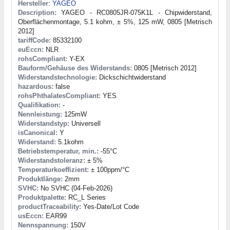
Hersteller
:
YAGEO
Description:
YAGEO - RC0805JR-075K1L - Chipwiderstand,
Oberflächenmontage, 5.1 kohm, ± 5%, 125 mW, 0805 [Metrisch
2012]
tariffCode:
85332100
euEccn:
NLR
rohsCompliant:
Y-EX
Bauform/Gehäuse des Widerstands:
0805 [Metrisch 2012]
Widerstandstechnologie:
Dickschichtwiderstand
hazardous:
false
rohsPhthalatesCompliant:
YES
Qualifikation:
-
Nennleistung:
125mW
Widerstandstyp:
Universell
isCanonical:
Y
Widerstand:
5.1kohm
Betriebstemperatur, min.:
-55°C
Widerstandstoleranz:
± 5%
Temperaturkoeffizient:
± 100ppm/°C
Produktlänge:
2mm
SVHC:
No SVHC (04-Feb-2026)
Produktpalette:
RC_L Series
productTraceability:
Yes-Date/Lot Code
usEccn:
EAR99
Nennspannung:
150V