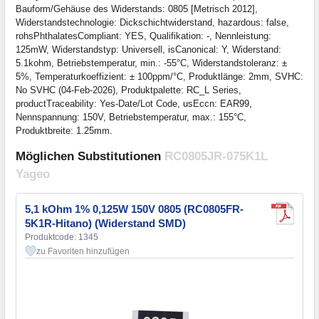
Bauform/Gehäuse des Widerstands: 0805 [Metrisch 2012],
Widerstandstechnologie: Dickschichtwiderstand, hazardous: false,
rohsPhthalatesCompliant: YES, Qualifikation: -, Nennleistung:
125mW, Widerstandstyp: Universell, isCanonical: Y, Widerstand:
5.1kohm, Betriebstemperatur, min.: -55°C, Widerstandstoleranz: ±
5%, Temperaturkoeffizient: ± 100ppm/°C, Produktlänge: 2mm, SVHC:
No SVHC (04-Feb-2026), Produktpalette: RC_L Series,
productTraceability: Yes-Date/Lot Code, usEccn: EAR99,
Nennspannung: 150V, Betriebstemperatur, max.: 155°C,
Produktbreite: 1.25mm.
Möglichen Substitutionen
RC0805JR-075K1L
Yageo
5,1 kOhm 1% 0,125W 150V 0805 (RC0805FR-
5K1R-Hitano) (Widerstand SMD)
Produktcode: 1345
zu Favoriten hinzufügen