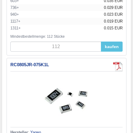
603+
0.035 EUR
736+
0.029 EUR
940+
0.023 EUR
1117+
0.019 EUR
1311+
0.015 EUR
Mindestbestellmenge: 112 Stücke
kaufen
RC0805JR-075K1L
Hersteller
:
Yageo