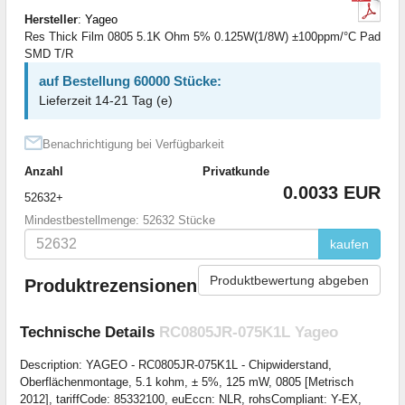
Hersteller
:
Yageo
Res Thick Film 0805 5.1K Ohm 5% 0.125W(1/8W) ±100ppm/°C Pad
SMD T/R
auf Bestellung 60000 Stücke:
Lieferzeit 14-21 Tag (e)
Benachrichtigung bei Verfügbarkeit
Anzahl
Privatkunde
0.0033 EUR
52632+
Mindestbestellmenge: 52632 Stücke
kaufen
Produktbewertung abgeben
Produktrezensionen
Technische Details
RC0805JR-075K1L Yageo
Description: YAGEO - RC0805JR-075K1L - Chipwiderstand,
Oberflächenmontage, 5.1 kohm, ± 5%, 125 mW, 0805 [Metrisch
2012], tariffCode: 85332100, euEccn: NLR, rohsCompliant: Y-EX,