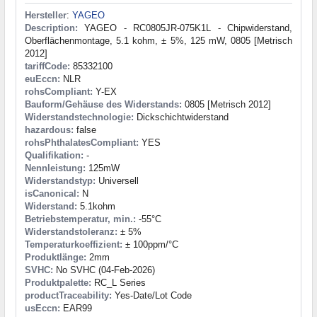
Hersteller
:
YAGEO
Description:
YAGEO - RC0805JR-075K1L - Chipwiderstand,
Oberflächenmontage, 5.1 kohm, ± 5%, 125 mW, 0805 [Metrisch
2012]
tariffCode:
85332100
euEccn:
NLR
rohsCompliant:
Y-EX
Bauform/Gehäuse des Widerstands:
0805 [Metrisch 2012]
Widerstandstechnologie:
Dickschichtwiderstand
hazardous:
false
rohsPhthalatesCompliant:
YES
Qualifikation:
-
Nennleistung:
125mW
Widerstandstyp:
Universell
isCanonical:
N
Widerstand:
5.1kohm
Betriebstemperatur, min.:
-55°C
Widerstandstoleranz:
± 5%
Temperaturkoeffizient:
± 100ppm/°C
Produktlänge:
2mm
SVHC:
No SVHC (04-Feb-2026)
Produktpalette:
RC_L Series
productTraceability:
Yes-Date/Lot Code
usEccn:
EAR99