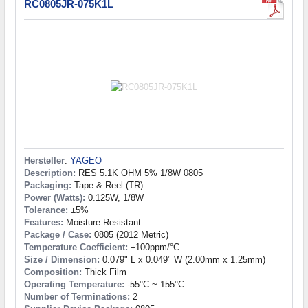
RC0805JR-075K1L
Hersteller
:
YAGEO
Description:
RES 5.1K OHM 5% 1/8W 0805
Packaging:
Tape & Reel (TR)
Power (Watts):
0.125W, 1/8W
Tolerance:
±5%
Features:
Moisture Resistant
Package / Case:
0805 (2012 Metric)
Temperature Coefficient:
±100ppm/°C
Size / Dimension:
0.079" L x 0.049" W (2.00mm x 1.25mm)
Composition:
Thick Film
Operating Temperature:
-55°C ~ 155°C
Number of Terminations:
2