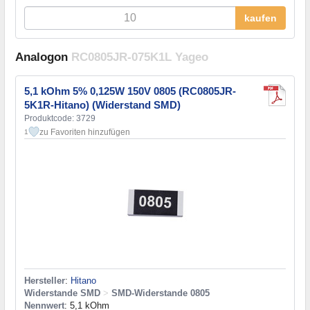
kaufen
Analogon
RC0805JR-075K1L Yageo
5,1 kOhm 5% 0,125W 150V 0805 (RC0805JR-
5K1R-Hitano) (Widerstand SMD)
Produktcode: 3729
zu Favoriten hinzufügen
1
Hersteller
:
Hitano
Widerstande SMD
>
SMD-Widerstande 0805
Nennwert
: 5,1 kOhm