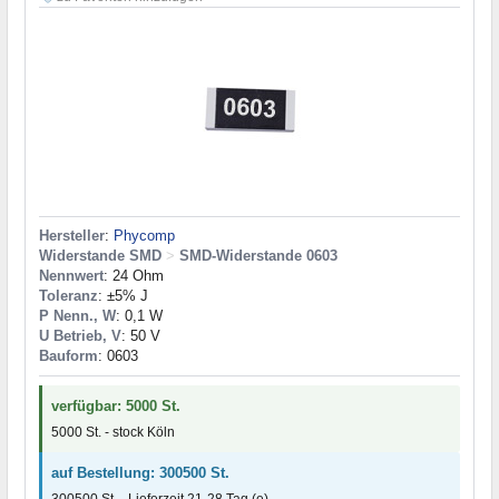
Hersteller
:
Phycomp
Widerstande SMD
>
SMD-Widerstande 0603
Nennwert
: 24 Ohm
Toleranz
: ±5% J
P Nenn., W
: 0,1 W
U Betrieb, V
: 50 V
Bauform
: 0603
verfügbar: 5000 St.
5000 St. - stock Köln
auf Bestellung: 300500 St.
300500 St. - Lieferzeit 21-28 Tag (e)