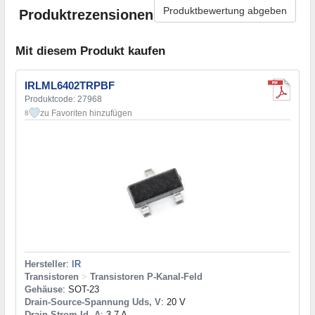
Produktbewertung abgeben
Produktrezensionen
Mit diesem Produkt kaufen
IRLML6402TRPBF
Produktcode: 27968
zu Favoriten hinzufügen
8
Hersteller
:
IR
Transistoren
>
Transistoren P-Kanal-Feld
Gehäuse
: SOT-23
Drain-Source-Spannung Uds, V
: 20 V
Drain-Strom Id, A
: 3,7 A