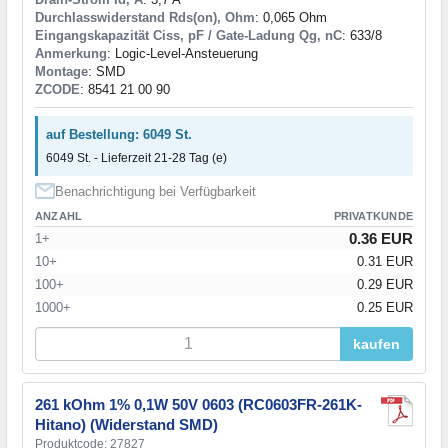
Durchlasswiderstand Rds(on), Ohm
: 0,065 Ohm
Eingangskapazität Ciss, pF / Gate-Ladung Qg, nC
: 633/8
Anmerkung
: Logic-Level-Ansteuerung
Montage
: SMD
ZCODE
: 8541 21 00 90
auf Bestellung: 6049 St.
6049 St. - Lieferzeit 21-28 Tag (e)
Benachrichtigung bei Verfügbarkeit
ANZAHL
PRIVATKUNDE
0.36 EUR
1+
10+
0.31 EUR
100+
0.29 EUR
1000+
0.25 EUR
kaufen
261 kOhm 1% 0,1W 50V 0603 (RC0603FR-261K-
Hitano) (Widerstand SMD)
Produktcode: 27827