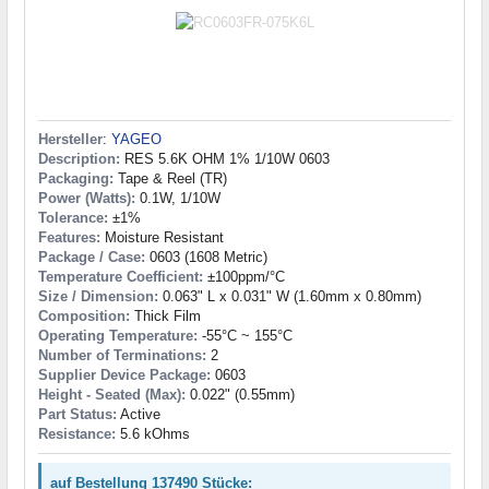
Hersteller
:
YAGEO
Description:
RES 5.6K OHM 1% 1/10W 0603
Packaging:
Tape & Reel (TR)
Power (Watts):
0.1W, 1/10W
Tolerance:
±1%
Features:
Moisture Resistant
Package / Case:
0603 (1608 Metric)
Temperature Coefficient:
±100ppm/°C
Size / Dimension:
0.063" L x 0.031" W (1.60mm x 0.80mm)
Composition:
Thick Film
Operating Temperature:
-55°C ~ 155°C
Number of Terminations:
2
Supplier Device Package:
0603
Height - Seated (Max):
0.022" (0.55mm)
Part Status:
Active
Resistance:
5.6 kOhms
auf Bestellung 137490 Stücke: