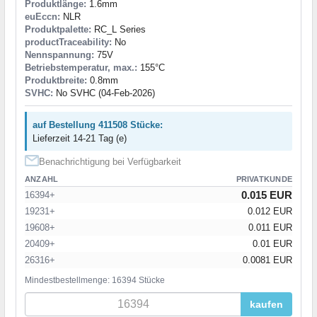
Produktlänge:
1.6mm
euEccn:
NLR
Produktpalette:
RC_L Series
productTraceability:
No
Nennspannung:
75V
Betriebstemperatur, max.:
155°C
Produktbreite:
0.8mm
SVHC:
No SVHC (04-Feb-2026)
auf Bestellung 411508 Stücke:
Lieferzeit 14-21 Tag (e)
Benachrichtigung bei Verfügbarkeit
ANZAHL
PRIVATKUNDE
0.015 EUR
16394+
19231+
0.012 EUR
19608+
0.011 EUR
20409+
0.01 EUR
26316+
0.0081 EUR
Mindestbestellmenge: 16394 Stücke
kaufen