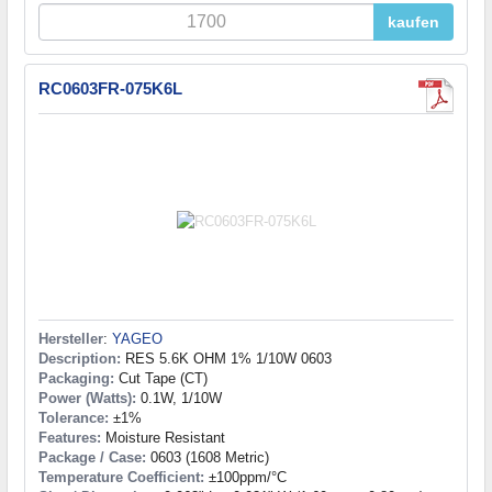
kaufen
RC0603FR-075K6L
Hersteller
:
YAGEO
Description:
RES 5.6K OHM 1% 1/10W 0603
Packaging:
Cut Tape (CT)
Power (Watts):
0.1W, 1/10W
Tolerance:
±1%
Features:
Moisture Resistant
Package / Case:
0603 (1608 Metric)
Temperature Coefficient:
±100ppm/°C