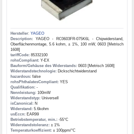
Hersteller
:
YAGEO
Description:
YAGEO - RC0603FR-075K6L - Chipwiderstand,
Oberflächenmontage, 5.6 kohm, ± 1%, 100 mW, 0603 [Metrisch
1608]
tariffCode:
85332100
rohsCompliant:
Y-EX
Bauform/Gehäuse des Widerstands:
0603 [Metrisch 1608]
Widerstandstechnologie:
Dickschichtwiderstand
hazardous:
false
rohsPhthalatesCompliant:
YES
Qualifikation:
-
Nennleistung:
100mW
Widerstandstyp:
Universell
isCanonical:
N
Widerstand:
5.6kohm
usEccn:
EAR99
Betriebstemperatur, min.:
-55°C
Widerstandstoleranz:
± 1%
Temperaturkoeffizient:
± 100ppm/°C