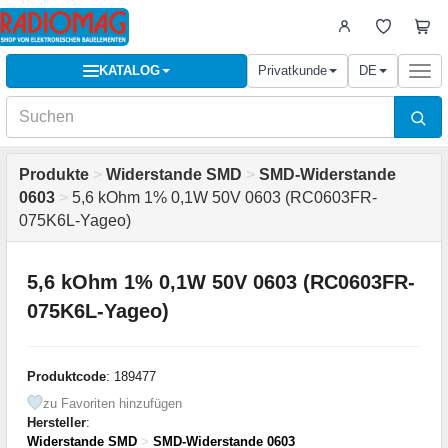
KATALOG
Privatkunde
DE
Togg
navi
Produkte
>
Widerstande SMD
>
SMD-Widerstande
0603
>
5,6 kOhm 1% 0,1W 50V 0603 (RC0603FR-
075K6L-Yageo)
5,6 kOhm 1% 0,1W 50V 0603 (RC0603FR-
075K6L-Yageo)
Produktcode
: 189477
zu Favoriten hinzufügen
Hersteller
:
Widerstande SMD
>
SMD-Widerstande 0603