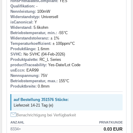
rohsPhthalatesCompliant:
YES
Qualifikation:
-
Nennleistung:
100mW
Widerstandstyp:
Universell
isCanonical:
Y
Widerstand:
5.6kohm
Betriebstemperatur, min.:
-55°C
Widerstandstoleranz:
± 1%
Temperaturkoeffizient:
± 100ppm/°C
Produktlänge:
1.6mm
SVHC:
No SVHC (04-Feb-2026)
Produktpalette:
RC_L Series
productTraceability:
Yes-Date/Lot Code
usEccn:
EAR99
Nennspannung:
75V
Betriebstemperatur, max.:
155°C
Produktbreite:
0.8mm
auf Bestellung 351576 Stücke:
Lieferzeit 14-21 Tag (e)
Benachrichtigung bei Verfügbarkeit
ANZAHL
PRIVATKUNDE
0.03 EUR
8334+