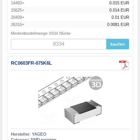
14493+
0.015 EUR
15625+
0.014 EUR
20409+
0.01 EUR
26316+
0.0081 EUR
Mindestbestellmenge: 8334 Stücke
kaufen
RC0603FR-075K6L
Hersteller
:
YAGEO
Category:
SMD resistors