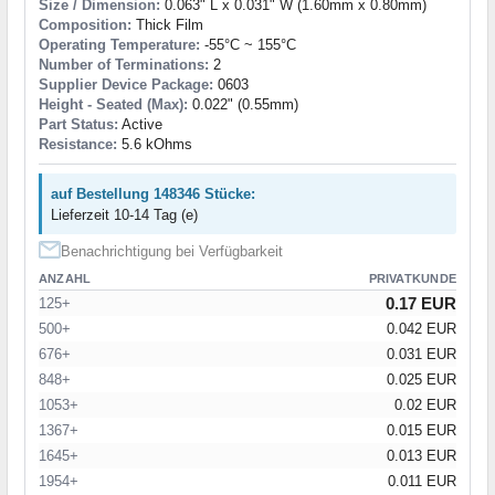
Size / Dimension:
0.063" L x 0.031" W (1.60mm x 0.80mm)
Composition:
Thick Film
Operating Temperature:
-55°C ~ 155°C
Number of Terminations:
2
Supplier Device Package:
0603
Height - Seated (Max):
0.022" (0.55mm)
Part Status:
Active
Resistance:
5.6 kOhms
auf Bestellung 148346 Stücke:
Lieferzeit 10-14 Tag (e)
Benachrichtigung bei Verfügbarkeit
ANZAHL
PRIVATKUNDE
0.17 EUR
125+
500+
0.042 EUR
676+
0.031 EUR
848+
0.025 EUR
1053+
0.02 EUR
1367+
0.015 EUR
1645+
0.013 EUR
1954+
0.011 EUR