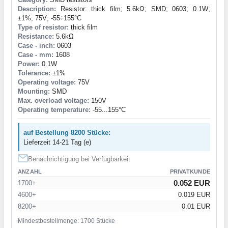
Description:
Resistor: thick film; 5.6kΩ; SMD; 0603; 0.1W;
±1%; 75V; -55÷155°C
Type of resistor:
thick film
Resistance:
5.6kΩ
Case - inch:
0603
Case - mm:
1608
Power:
0.1W
Tolerance:
±1%
Operating voltage:
75V
Mounting:
SMD
Max. overload voltage:
150V
Operating temperature:
-55...155°C
auf Bestellung 8200 Stücke:
Lieferzeit 14-21 Tag (e)
Benachrichtigung bei Verfügbarkeit
ANZAHL
PRIVATKUNDE
0.052 EUR
1700+
4600+
0.019 EUR
8200+
0.01 EUR
Mindestbestellmenge: 1700 Stücke