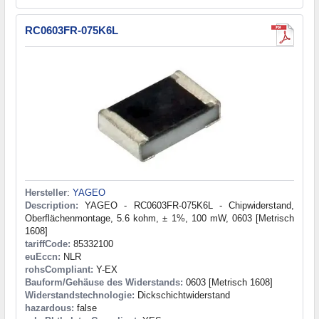
RC0603FR-075K6L
Hersteller
:
YAGEO
Description:
YAGEO - RC0603FR-075K6L - Chipwiderstand,
Oberflächenmontage, 5.6 kohm, ± 1%, 100 mW, 0603 [Metrisch
1608]
tariffCode:
85332100
euEccn:
NLR
rohsCompliant:
Y-EX
Bauform/Gehäuse des Widerstands:
0603 [Metrisch 1608]
Widerstandstechnologie:
Dickschichtwiderstand
hazardous:
false