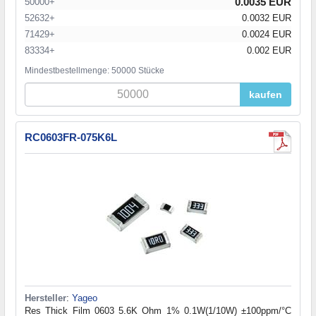
0.0035 EUR
50000+
52632+
0.0032 EUR
71429+
0.0024 EUR
83334+
0.002 EUR
Mindestbestellmenge: 50000 Stücke
kaufen
RC0603FR-075K6L
Hersteller
:
Yageo
Res Thick Film 0603 5.6K Ohm 1% 0.1W(1/10W) ±100ppm/°C