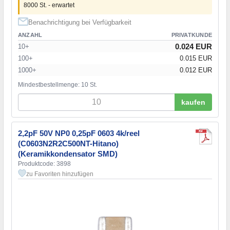
8000 St. - erwartet
Benachrichtigung bei Verfügbarkeit
ANZAHL
PRIVATKUNDE
0.024 EUR
10+
100+
0.015 EUR
1000+
0.012 EUR
Mindestbestellmenge: 10 St.
kaufen
2,2pF 50V NP0 0,25pF 0603 4k/reel
(C0603N2R2C500NT-Hitano)
(Keramikkondensator SMD)
Produktcode: 3898
zu Favoriten hinzufügen