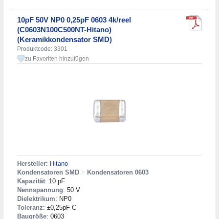
10pF 50V NP0 0,25pF 0603 4k/reel
(C0603N100C500NT-Hitano)
(Keramikkondensator SMD)
Produktcode: 3301
zu Favoriten hinzufügen
Hersteller
:
Hitano
Kondensatoren SMD
>
Kondensatoren 0603
Kapazität
: 10 pF
Nennspannung
: 50 V
Dielektrikum
: NP0
Toleranz
: ±0,25pF C
Baugröße
: 0603