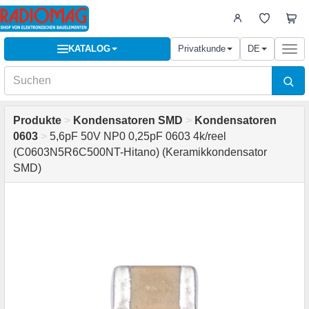
KATALOG
Privatkunde
DE
Togg
navi
Produkte
>
Kondensatoren SMD
>
Kondensatoren
0603
>
5,6pF 50V NP0 0,25pF 0603 4k/reel
(C0603N5R6C500NT-Hitano) (Keramikkondensator
SMD)