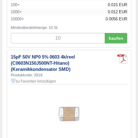
100+
0.015 EUR
1000+
0.012 EUR
10000+
0.0056 EUR
Mindestbestellmenge: 10 St.
kaufen
15pF 50V NP0 5% 0603 4k/reel
(C0603N150J500NT-Hitano)
(Keramikkondensator SMD)
Produktcode: 3918
zu Favoriten hinzufügen