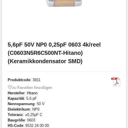
5,6pF 50V NP0 0,25pF 0603 4k/reel
(C0603N5R6C500NT-Hitano)
(Keramikkondensator SMD)
Produktcode
: 3911
zu Favoriten hinzufügen
Hersteller
:
Hitano
Kapazität
: 5,6 pF
Nennspannung
: 50 V
Dielektrikum
: NP0
Toleranz
: ±0,25pF C
Baugröße
: 0603
HS-Code
: 8532 24 00 00