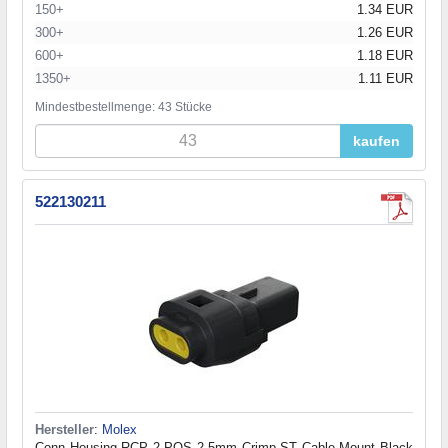
150+
1.34 EUR
300+
1.26 EUR
600+
1.18 EUR
1350+
1.11 EUR
Mindestbestellmenge: 43 Stücke
kaufen
522130211
Hersteller
:
Molex
Conn Housing RCP 2 POS 2.5mm Crimp ST Cable Mount Black