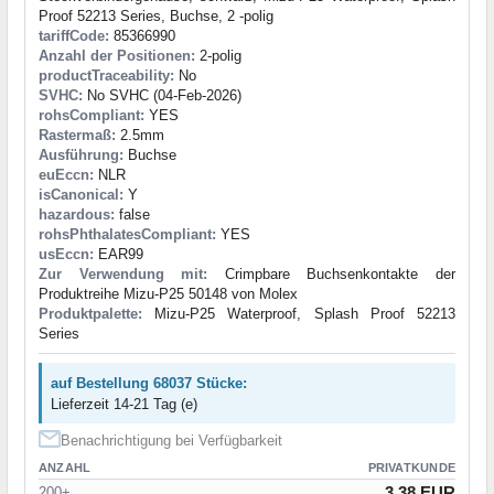
Proof 52213 Series, Buchse, 2 -polig
tariffCode:
85366990
Anzahl der Positionen:
2-polig
productTraceability:
No
SVHC:
No SVHC (04-Feb-2026)
rohsCompliant:
YES
Rastermaß:
2.5mm
Ausführung:
Buchse
euEccn:
NLR
isCanonical:
Y
hazardous:
false
rohsPhthalatesCompliant:
YES
usEccn:
EAR99
Zur Verwendung mit:
Crimpbare Buchsenkontakte der
Produktreihe Mizu-P25 50148 von Molex
Produktpalette:
Mizu-P25 Waterproof, Splash Proof 52213
Series
auf Bestellung 68037 Stücke:
Lieferzeit 14-21 Tag (e)
Benachrichtigung bei Verfügbarkeit
ANZAHL
PRIVATKUNDE
3.38 EUR
200+