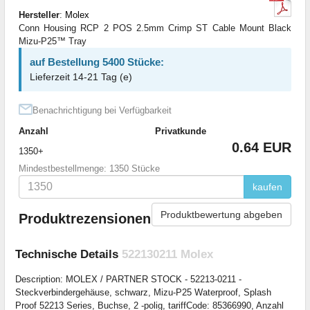
Hersteller
:
Molex
Conn Housing RCP 2 POS 2.5mm Crimp ST Cable Mount Black
Mizu-P25™ Tray
auf Bestellung 5400 Stücke:
Lieferzeit 14-21 Tag (e)
Benachrichtigung bei Verfügbarkeit
Anzahl
Privatkunde
0.64 EUR
1350+
Mindestbestellmenge: 1350 Stücke
kaufen
Produktbewertung abgeben
Produktrezensionen
Technische Details
522130211 Molex
Description: MOLEX / PARTNER STOCK - 52213-0211 -
Steckverbindergehäuse, schwarz, Mizu-P25 Waterproof, Splash
Proof 52213 Series, Buchse, 2 -polig, tariffCode: 85366990, Anzahl