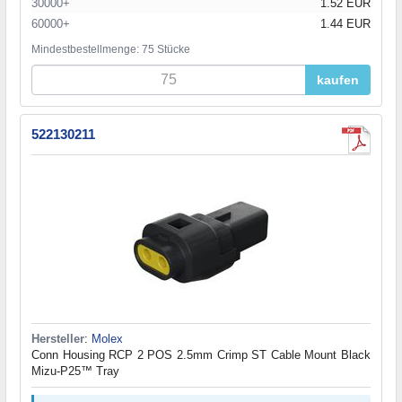
30000+
1.52 EUR
60000+
1.44 EUR
Mindestbestellmenge: 75 Stücke
kaufen
522130211
Hersteller
:
Molex
Conn Housing RCP 2 POS 2.5mm Crimp ST Cable Mount Black
Mizu-P25™ Tray