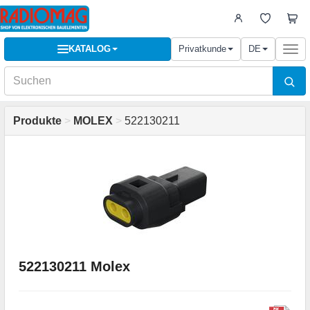
KATALOG
Privatkunde
DE
Togg
navi
Produkte
>
MOLEX
>
522130211
522130211 Molex