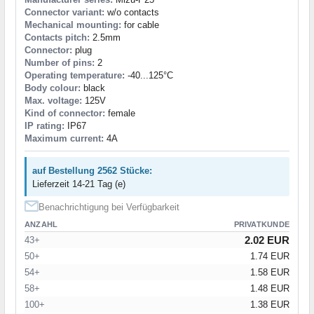
Connector variant:
w/o contacts
Mechanical mounting:
for cable
Contacts pitch:
2.5mm
Connector:
plug
Number of pins:
2
Operating temperature:
-40...125°C
Body colour:
black
Max. voltage:
125V
Kind of connector:
female
IP rating:
IP67
Maximum current:
4A
auf Bestellung 2562 Stücke:
Lieferzeit 14-21 Tag (e)
Benachrichtigung bei Verfügbarkeit
ANZAHL
PRIVATKUNDE
2.02 EUR
43+
50+
1.74 EUR
54+
1.58 EUR
58+
1.48 EUR
100+
1.38 EUR