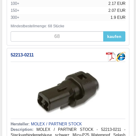
100+
2.17 EUR
150+
2.07 EUR
300+
1.9 EUR
Mindestbestellmenge: 68 Stücke
kaufen
52213-0211
Hersteller
:
MOLEX / PARTNER STOCK
Description:
MOLEX / PARTNER STOCK - 52213-0211 -
Steckverbindergehäuse, schwarz, Mizu-P25 Waterproof, Splash