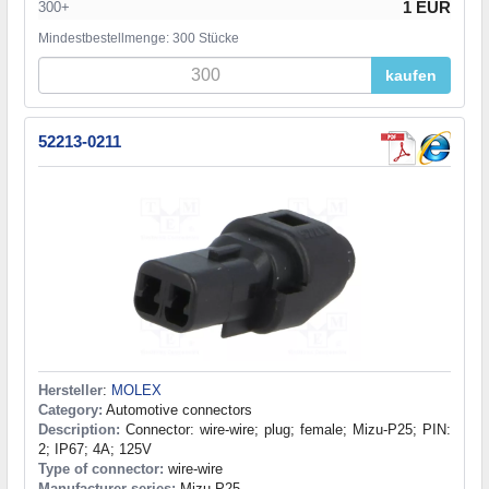
1 EUR
300+
Mindestbestellmenge: 300 Stücke
kaufen
52213-0211
Hersteller
:
MOLEX
Category:
Automotive connectors
Description:
Connector: wire-wire; plug; female; Mizu-P25; PIN:
2; IP67; 4A; 125V
Type of connector:
wire-wire
Manufacturer series:
Mizu-P25