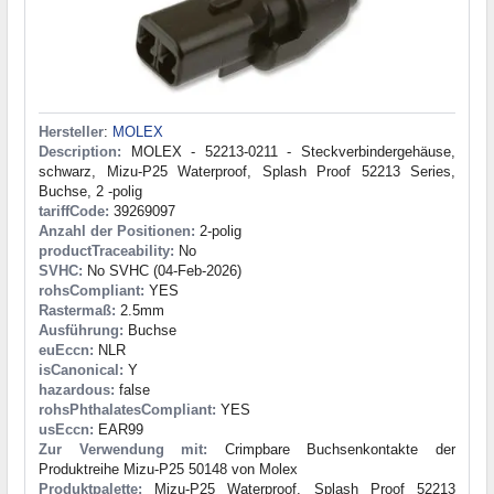
Hersteller
:
MOLEX
Description:
MOLEX - 52213-0211 - Steckverbindergehäuse,
schwarz, Mizu-P25 Waterproof, Splash Proof 52213 Series,
Buchse, 2 -polig
tariffCode:
39269097
Anzahl der Positionen:
2-polig
productTraceability:
No
SVHC:
No SVHC (04-Feb-2026)
rohsCompliant:
YES
Rastermaß:
2.5mm
Ausführung:
Buchse
euEccn:
NLR
isCanonical:
Y
hazardous:
false
rohsPhthalatesCompliant:
YES
usEccn:
EAR99
Zur Verwendung mit:
Crimpbare Buchsenkontakte der
Produktreihe Mizu-P25 50148 von Molex
Produktpalette:
Mizu-P25 Waterproof, Splash Proof 52213