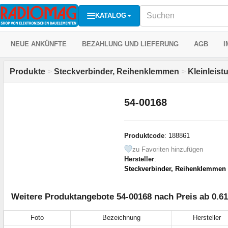
KATALOG
NEUE ANKÜNFTE
BEZAHLUNG UND LIEFERUNG
AGB
I
Produkte
>
Steckverbinder, Reihenklemmen
>
Kleinleist
54-00168
Produktcode
: 188861
zu Favoriten hinzufügen
Hersteller
:
Steckverbinder, Reihenklemmen
Weitere Produktangebote 54-00168 nach Preis ab 0.6
Foto
Bezeichnung
Hersteller