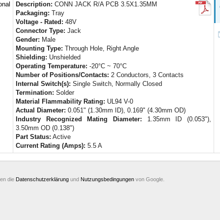
onal
Description:
CONN JACK R/A PCB 3.5X1.35MM
Packaging:
Tray
Voltage - Rated:
48V
Connector Type:
Jack
Gender:
Male
Mounting Type:
Through Hole, Right Angle
Shielding:
Unshielded
Operating Temperature:
-20°C ~ 70°C
Number of Positions/Contacts:
2 Conductors, 3 Contacts
Internal Switch(s):
Single Switch, Normally Closed
Termination:
Solder
Material Flammability Rating:
UL94 V-0
Actual Diameter:
0.051" (1.30mm ID), 0.169" (4.30mm OD)
Industry Recognized Mating Diameter:
1.35mm ID (0.053"),
3.50mm OD (0.138")
Part Status:
Active
Current Rating (Amps):
5.5 A
ten die
Datenschutzerklärung
und
Nutzungsbedingungen
von Google.