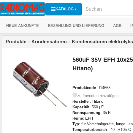
KATALOG
NEUE ANKÜNFTE
BEZAHLUNG UND LIEFERUNG
AGB
I
Produkte
>
Kondensatoren
>
Kondensatoren elektrolyti
560uF 35V EFH 10x2
Hitano)
Produktcode
: 114668
zu Favoriten hinzufügen
Hersteller
:
Hitano
Kapazität
: 560 µF
Nennspannung
: 35 В
Reihe
: EFH
Typ
: für Vorschaltgeräte, lange Le
Temperaturbereich
: -40...+105°C