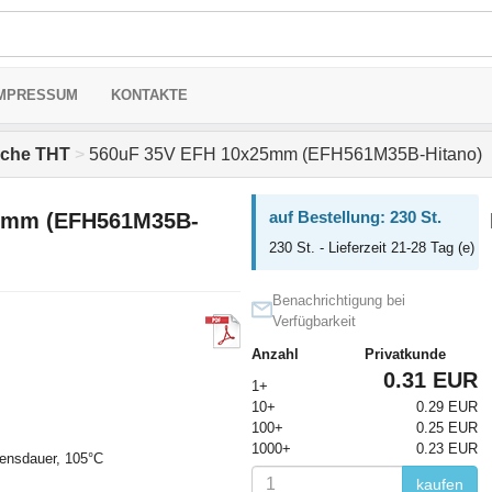
MPRESSUM
KONTAKTE
sche THT
>
560uF 35V EFH 10x25mm (EFH561M35B-Hitano)
auf Bestellung: 230 St.
5mm (EFH561M35B-
230 St. - Lieferzeit 21-28 Tag (e)
Benachrichtigung bei
Verfügbarkeit
Anzahl
Privatkunde
0.31 EUR
1+
10+
0.29 EUR
100+
0.25 EUR
1000+
0.23 EUR
bensdauer, 105°C
kaufen