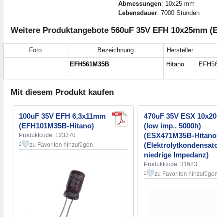
Abmessungen
: 10x25 mm
Lebensdauer
: 7000 Stunden
Weitere Produktangebote 560uF 35V EFH 10x25mm (
Foto
Bezeichnung
Hersteller
EFH561M35B
Hitano
EFH56
Mit diesem Produkt kaufen
100uF 35V EFH 6,3x11mm
470uF 35V ESX 10x2
(EFH101M35B-Hitano)
(low imp., 5000h)
(ESX471M35B-Hitano
Produktcode: 123370
(Elektrolytkondensato
zu Favoriten hinzufügen
2
niedrige Impedanz)
Produktcode: 31683
zu Favoriten hinzufüge
2