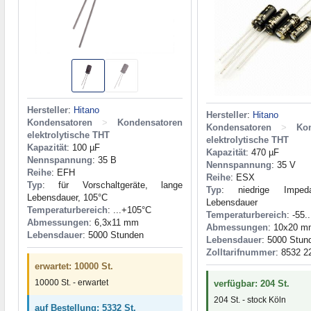
Hersteller
:
Hitano
Hersteller
:
Hitano
Kondensatoren
>
Kondensatoren
Kondensatoren
>
Ko
elektrolytische THT
elektrolytische THT
Kapazität
: 100 µF
Kapazität
: 470 µF
Nennspannung
: 35 В
Nennspannung
: 35 V
Reihe
: EFH
Reihe
: ESX
Typ
: für Vorschaltgeräte, lange
Typ
: niedrige Imped
Lebensdauer, 105°C
Lebensdauer
Temperaturbereich
: ...+105°C
Temperaturbereich
: -55.
Abmessungen
: 6,3x11 mm
Abmessungen
: 10x20 
Lebensdauer
: 5000 Stunden
Lebensdauer
: 5000 Stun
Zolltarifnummer
: 8532 2
erwartet: 10000 St.
10000 St. - erwartet
verfügbar: 204 St.
204 St. - stock Köln
auf Bestellung: 5332 St.