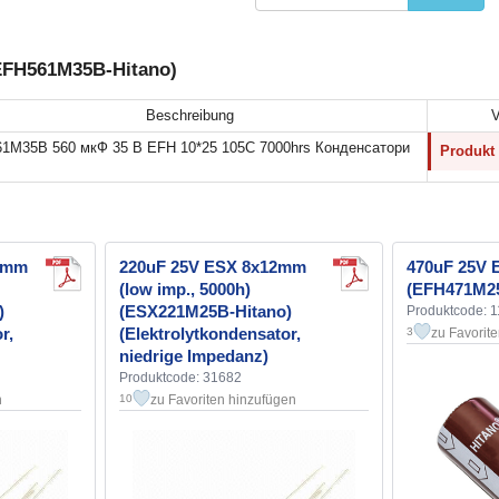
EFH561M35B-Hitano)
Beschreibung
V
1M35B 560 мкФ 35 В EFH 10*25 105C 7000hrs Конденсатори
Produkt 
0mm
220uF 25V ESX 8x12mm
470uF 25V 
(low imp., 5000h)
(EFH471M25
)
(ESX221M25B-Hitano)
Produktcode: 
r,
(Elektrolytkondensator,
zu Favorit
3
niedrige Impedanz)
Produktcode: 31682
n
zu Favoriten hinzufügen
10