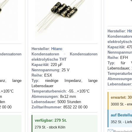
Hersteller
:
Hi
Kondensator
elektrolytisc
Kapazität
: 47
Hersteller
:
Hitano
Nennspannu
ndensatoren
Kondensatoren
>
Kondensatoren
Reihe
: EFH
elektrolytische THT
Typ
: für Vo
Kapazität
: 220 µF
Lebensdauer,
Nennspannung
: 25 V
Temperaturbe
Reihe
: ESX
Abmessunge
anz, lange
Typ
: niedrige Impedanz, lange
Lebensdauer
Lebensdauer
..+105°C
Temperaturbereich
: -55...+105°C
mm
Abmessungen
: 8x12 mm
erwartet: 30
den
Lebensdauer
: 5000 Stunden
3000 St. - er
2 00 00
Zolltarifnummer
: 8532 22 00 00
auf Bestell
verfügbar: 279 St.
352 St. - Lief
279 St. - stock Köln
Benachrich