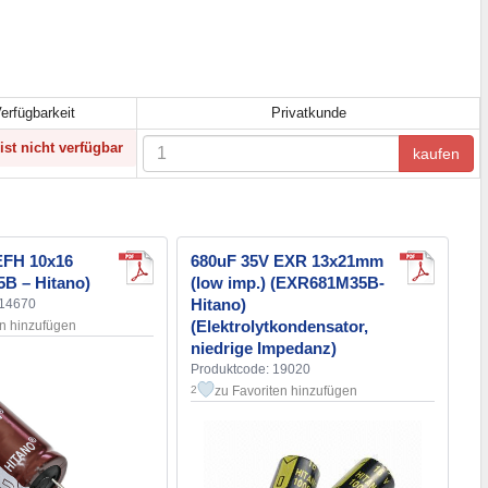
erfügbarkeit
Privatkunde
ist nicht verfügbar
kaufen
EFH 10x16
680uF 35V EXR 13x21mm
B – Hitano)
(low imp.) (EXR681M35B-
Hitano)
114670
(Elektrolytkondensator,
en hinzufügen
niedrige Impedanz)
Produktcode: 19020
zu Favoriten hinzufügen
2