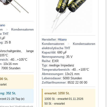
tano
en
>
Kondensatoren
he THT
0 µF
Hersteller
:
Hitano
ng
: 25 В
Kondensatoren
>
Kondensatoren
elektrolytische THT
rschaltgeräte, lange
Kapazität
: 680 µF
 105°C
Nennspannung
: 35 V
reich
: -40...+105°C
Reihe
: EXR
n
: 10x16 mm
Typ
: niedrige Impedanz
: 7000 Stunden
Temperaturbereich
: -40...+105°C
Abmessungen
: 13x21 mm
Lebensdauer
: 5000 Stunden
00 St.
Zolltarifnummer
: 8532 22 00 00
wartet
erwartet: 1050 St.
ung: 352 St.
1000 St. - erwartet 01.11.2026
erzeit 21-28 Tag (e)
50 St. - erwartet
tigung bei Verfügbarkeit