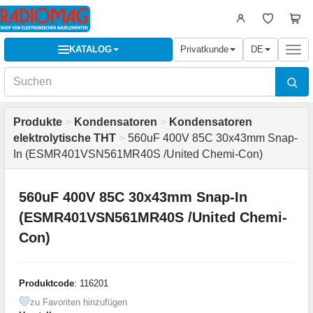
KATALOG
Privatkunde
DE
Togg
navi
Produkte
>
Kondensatoren
>
Kondensatoren
elektrolytische THT
>
560uF 400V 85C 30x43mm Snap-
In (ESMR401VSN561MR40S /United Chemi-Con)
560uF 400V 85C 30x43mm Snap-In
(ESMR401VSN561MR40S /United Chemi-
Con)
Produktcode
: 116201
zu Favoriten hinzufügen