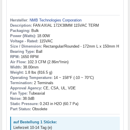
Hersteller
:
NMB Technologies Corporation
Description:
FAN AXIAL 172X38MM 115VAC TERM
Packaging:
Bulk
Power (Watts):
18.00W
Voltage - Rated:
115VAC
Size / Dimension:
Rectangular/Rounded - 172mm L x 150mm H
Bearing Type:
Ball
RPM:
1650 RPM
Air Flow:
102.3 CFM (2.86m³/min)
Width:
38.00mm
Weight:
1.8 lbs (816.5 g)
Operating Temperature:
14 ~ 158°F (-10 ~ 70°C)
Termination:
2 Terminals
Approval Agency:
CE, CSA, UL, VDE
Fan Type:
Tubeaxial
Noise:
38.0dB
Static Pressure:
0.243 in H2O (60.7 Pa)
Part Status:
Obsolete
auf Bestellung 1 Stücke:
Lieferzeit 10-14 Tag (e)