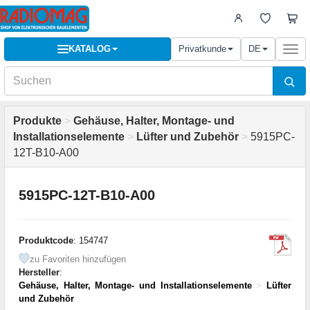
KATALOG
Privatkunde
DE
Togg
navi
Produkte
>
Gehäuse, Halter, Montage- und
Installationselemente
>
Lüfter und Zubehör
>
5915PC-
12T-B10-A00
5915PC-12T-B10-A00
Produktcode
: 154747
zu Favoriten hinzufügen
Hersteller
:
Gehäuse, Halter, Montage- und Installationselemente
>
Lüfter
und Zubehör