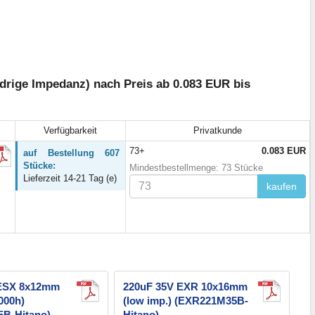
rige Impedanz) nach Preis ab 0.083 EUR bis
Verfügbarkeit
Privatkunde
73+
0.083 EUR
auf Bestellung 607
Stücke:
Mindestbestellmenge: 73 Stücke
Lieferzeit 14-21 Tag (e)
kaufen
 ESX 8x12mm
220uF 35V EXR 10x16mm
5000h)
(low imp.) (EXR221M35B-
B-Hitano)
Hitano)