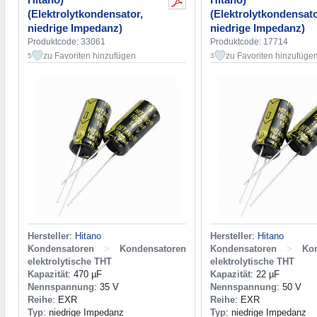
(Elektrolytkondensator,
(Elektrolytkondensato
niedrige Impedanz)
niedrige Impedanz)
Produktcode: 33061
Produktcode: 17714
zu Favoriten hinzufügen
zu Favoriten hinzufüge
5
3
Hersteller
:
Hitano
Hersteller
:
Hitano
Kondensatoren
>
Kondensatoren
Kondensatoren
>
Ko
elektrolytische THT
elektrolytische THT
Kapazität
: 470 µF
Kapazität
: 22 µF
Nennspannung
: 35 V
Nennspannung
: 50 V
Reihe
: EXR
Reihe
: EXR
Typ
: niedrige Impedanz
Typ
: niedrige Impedanz