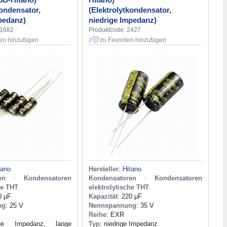
kondensator,
(Elektrolytkondensator,
pedanz)
niedrige Impedanz)
31682
Produktcode: 2427
ten hinzufügen
zu Favoriten hinzufügen
2
tano
Hersteller
:
Hitano
en
>
Kondensatoren
Kondensatoren
>
Kondensatoren
he THT
elektrolytische THT
0 µF
Kapazität
: 220 µF
ng
: 25 V
Nennspannung
: 35 V
Reihe
: EXR
ige Impedanz, lange
Typ
: niedrige Impedanz