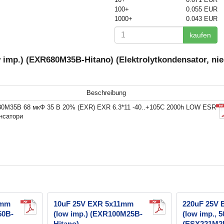
100+
0.055 EUR
1000+
0.043 EUR
kaufen
mp.) (EXR680M35B-Hitano) (Elektrolytkondensator, nied
Beschreibung
0M35B 68 мкФ 35 В 20% (EXR) EXR 6.3*11 -40..+105C 2000h LOW ESR
нсатори
1mm
10uF 25V EXR 5x11mm
220uF 25V
50B-
(low imp.) (EXR100M25B-
(low imp., 
Hitano)
(ESX221M25