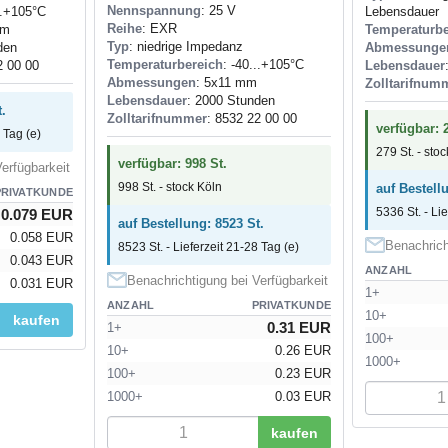
Nennspannung
: 25 V
..+105°C
Lebensdauer
Reihe
: EXR
mm
Temperaturbe
Typ
: niedrige Impedanz
den
Abmessunge
Temperaturbereich
: -40...+105°C
2 00 00
Lebensdauer
Abmessungen
: 5x11 mm
Zolltarifnum
Lebensdauer
: 2000 Stunden
.
Zolltarifnummer
: 8532 22 00 00
verfügbar: 
 Tag (e)
279 St. - sto
verfügbar: 998 St.
erfügbarkeit
998 St. - stock Köln
auf Bestell
PRIVATKUNDE
5336 St. - Li
0.079 EUR
auf Bestellung: 8523 St.
0.058 EUR
Benachrich
8523 St. - Lieferzeit 21-28 Tag (e)
0.043 EUR
ANZAHL
Benachrichtigung bei Verfügbarkeit
0.031 EUR
1+
ANZAHL
PRIVATKUNDE
10+
kaufen
0.31 EUR
1+
100+
10+
0.26 EUR
1000+
100+
0.23 EUR
1000+
0.03 EUR
kaufen