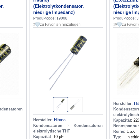
r,
(Elektrolytkondensator,
(Elektrolyt
niedrige Impedanz)
niedrige Im
Produktcode: 19008
Produktcode: 
n
zu Favoriten hinzufügen
zu Favori
2
10
Hersteller
:
Hi
ndensatoren
Kondensator
elektrolytisc
Hersteller
:
Hitano
Kapazität
: 22
Kondensatoren
>
Kondensatoren
Nennspannu
elektrolytische THT
Reihe
: ESX
Kapazität
: 10 µF
Typ
: niedr