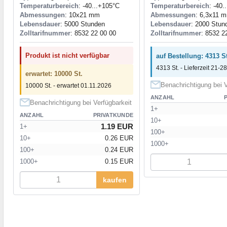
Temperaturbereich
: -40...+105°C
Temperaturbereich
: -40.
Abmessungen
: 10x21 mm
Abmessungen
: 6,3x11 
Lebensdauer
: 5000 Stunden
Lebensdauer
: 2000 Stun
Zolltarifnummer
: 8532 22 00 00
Zolltarifnummer
: 8532 2
Produkt ist nicht verfügbar
auf Bestellung: 4313 St
4313 St. - Lieferzeit 21-28
erwartet: 10000 St.
Benachrichtigung bei V
10000 St. - erwartet 01.11.2026
ANZAHL
Benachrichtigung bei Verfügbarkeit
1+
ANZAHL
PRIVATKUNDE
10+
1.19 EUR
1+
100+
10+
0.26 EUR
1000+
100+
0.24 EUR
1000+
0.15 EUR
kaufen