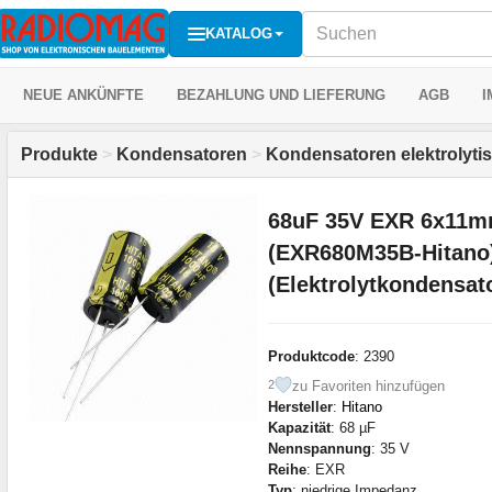
KATALOG
NEUE ANKÜNFTE
BEZAHLUNG UND LIEFERUNG
AGB
I
Produkte
>
Kondensatoren
>
Kondensatoren elektrolyti
68uF 35V EXR 6x11mm
(EXR680M35B-Hitano
(Elektrolytkondensat
Produktcode
: 2390
zu Favoriten hinzufügen
2
Hersteller
:
Hitano
Kapazität
: 68 µF
Nennspannung
: 35 V
Reihe
: EXR
Typ
: niedrige Impedanz