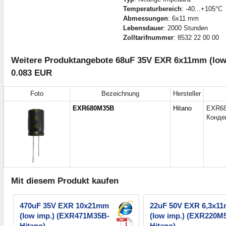
Temperaturbereich
: -40...+105°C
Abmessungen
: 6x11 mm
Lebensdauer
: 2000 Stunden
Zolltarifnummer
: 8532 22 00 00
Weitere Produktangebote 68uF 35V EXR 6x11mm (low i
0.083 EUR
Foto
Bezeichnung
Hersteller
EXR680M35B
Hitano
EXR68
Конде
Mit diesem Produkt kaufen
470uF 35V EXR 10x21mm
22uF 50V EXR 6,3x1
(low imp.) (EXR471M35B-
(low imp.) (EXR220M
Hitano)
Hitano)