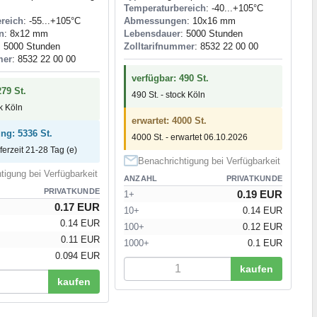
Temperaturbereich
: -40...+105°C
reich
: -55...+105°C
Abmessungen
: 10x16 mm
n
: 8x12 mm
Lebensdauer
: 5000 Stunden
: 5000 Stunden
Zolltarifnummer
: 8532 22 00 00
mer
: 8532 22 00 00
verfügbar: 490 St.
279 St.
490 St. - stock Köln
ck Köln
erwartet: 4000 St.
ung: 5336 St.
4000 St. - erwartet 06.10.2026
eferzeit 21-28 Tag (e)
Benachrichtigung bei Verfügbarkeit
tigung bei Verfügbarkeit
ANZAHL
PRIVATKUNDE
PRIVATKUNDE
0.19 EUR
1+
0.17 EUR
10+
0.14 EUR
0.14 EUR
100+
0.12 EUR
0.11 EUR
1000+
0.1 EUR
0.094 EUR
kaufen
kaufen