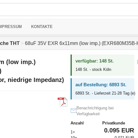
MPRESSUM
KONTAKTE
sche THT
>
68uF 35V EXR 6x11mm (low imp.) (EXR680M35B-Hita
verfügbar: 148 St.
 (low imp.)
148 St. - stock Köln
)
or, niedrige Impedanz)
auf Bestellung: 6893 St.
6893 St. - Lieferzeit 21-28 Tag (e)
Benachrichtigung bei
Verfügbarkeit
Anzahl
Privatkunde
0.095 EUR
1+
10+
0.071 EUR