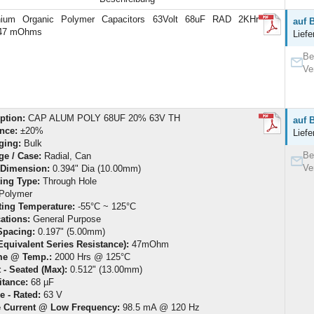
nium Organic Polymer Capacitors 63Volt 68uF RAD 2KHr
auf 
47 mOhms
Liefe
Be
Ve
ption:
CAP ALUM POLY 68UF 20% 63V TH
auf 
nce:
±20%
Liefe
ging:
Bulk
Be
ge / Case:
Radial, Can
Ve
 Dimension:
0.394" Dia (10.00mm)
ing Type:
Through Hole
Polymer
ting Temperature:
-55°C ~ 125°C
ations:
General Purpose
Spacing:
0.197" (5.00mm)
quivalent Series Resistance):
47mOhm
ime @ Temp.:
2000 Hrs @ 125°C
 - Seated (Max):
0.512" (13.00mm)
itance:
68 µF
e - Rated:
63 V
e Current @ Low Frequency:
98.5 mA @ 120 Hz