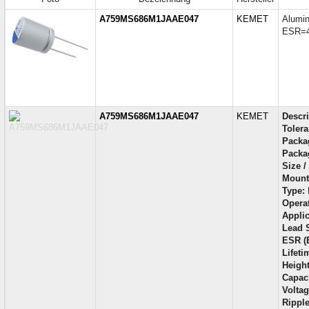
A759MS686M1JAAE047
KEMET
Alumi
ESR=
A759MS686M1JAAE047
KEMET
Descri
Tolera
Packa
Packa
Size /
Mount
Type:
Opera
Applic
Lead 
ESR (E
Lifet
Height
Capac
Voltag
Rippl