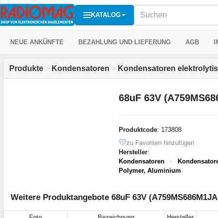
KATALOG
NEUE ANKÜNFTE
BEZAHLUNG UND LIEFERUNG
AGB
I
Produkte
>
Kondensatoren
>
Kondensatoren elektrolyti
68uF 63V (A759MS6
Produktcode
: 173808
zu Favoriten hinzufügen
Hersteller
:
Kondensatoren
>
Kondensator
Polymer, Aluminium
Weitere Produktangebote 68uF 63V (A759MS686M1JAA
Foto
Bezeichnung
Hersteller