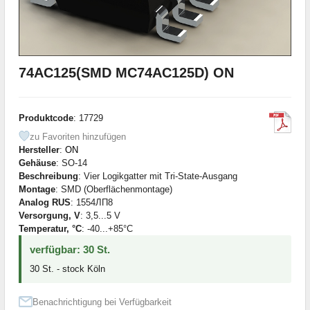
74AC125(SMD MC74AC125D) ON
Produktcode
: 17729
zu Favoriten hinzufügen
Hersteller
:
ON
Gehäuse
: SO-14
Beschreibung
: Vier Logikgatter mit Tri-State-Ausgang
Montage
: SMD (Oberflächenmontage)
Analog RUS
: 1554ЛП8
Versorgung, V
: 3,5...5 V
Temperatur, °C
: -40...+85°С
verfügbar: 30 St.
30 St. - stock Köln
Benachrichtigung bei Verfügbarkeit