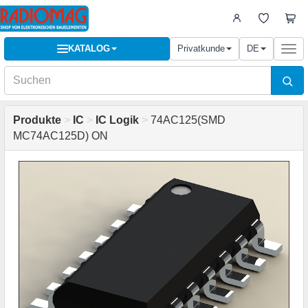
KATALOG
Privatkunde
DE
Togg
navi
Produkte
>
IC
>
IC Logik
>
74AC125(SMD
MC74AC125D) ON