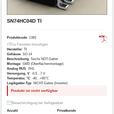
SN74HC04D TI
Produktcode
: 1393
zu Favoriten hinzufügen
1
Hersteller
:
TI
Gehäuse
: SO-14
Beschreibung
: Sechs NOT-Gatter
Montage
: SMD (Oberflächenmontage)
Analog RUS
: ЛН1
Versorgung, V
: -0,5...7 V
Temperatur, °C
: -40...+85°C
Logikgatter-Typ
: NICHT-Gatter (Inverter)
Produkt ist nicht verfügbar
Benachrichtigung bei Verfügbarkeit
Anzahl
Privatkunde