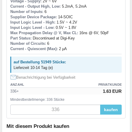
Voltage - Supply:
2V ~ 6V
Current - Output High, Low:
5.2mA, 5.2mA
Number of Inputs:
6
Supplier Device Package:
14-SOIC
Input Logic Level - High:
1.5V ~ 4.2V
Input Logic Level - Low:
0.5V ~ 1.8V
Max Propagation Delay @ V, Max CL:
16ns @ 6V, 50pF
Part Status:
Discontinued at Digi-Key
Number of Circuits:
6
Current - Quiescent (Max):
2 µA
auf Bestellung 51949 Stücke:
Lieferzeit 10-14 Tag (e)
Benachrichtigung bei Verfügbarkeit
ANZAHL
PRIVATKUNDE
1.63 EUR
336+
Mindestbestellmenge: 336 Stücke
kaufen
Mit diesem Produkt kaufen