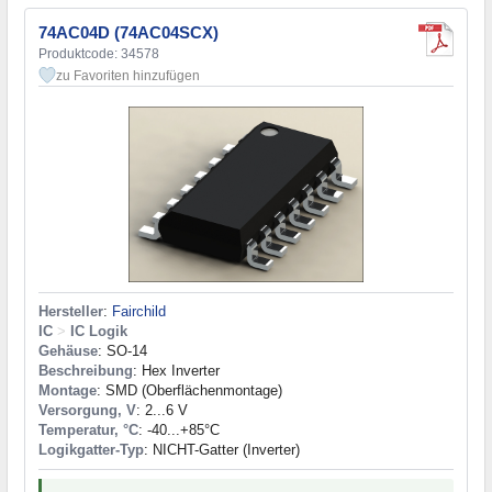
74AC04D (74AC04SCX)
Produktcode: 34578
zu Favoriten hinzufügen
Hersteller
:
Fairchild
IC
>
IC Logik
Gehäuse
: SO-14
Beschreibung
: Hex Inverter
Montage
: SMD (Oberflächenmontage)
Versorgung, V
: 2...6 V
Temperatur, °C
: -40...+85°C
Logikgatter-Typ
: NICHT-Gatter (Inverter)