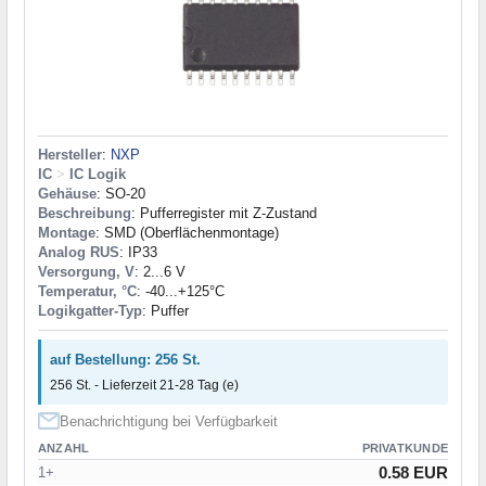
Hersteller
:
NXP
IC
>
IC Logik
Gehäuse
: SO-20
Beschreibung
: Pufferregister mit Z-Zustand
Montage
: SMD (Oberflächenmontage)
Analog RUS
: ІР33
Versorgung, V
: 2...6 V
Temperatur, °C
: -40...+125°C
Logikgatter-Typ
: Puffer
auf Bestellung: 256 St.
256 St. - Lieferzeit 21-28 Tag (e)
Benachrichtigung bei Verfügbarkeit
ANZAHL
PRIVATKUNDE
0.58 EUR
1+