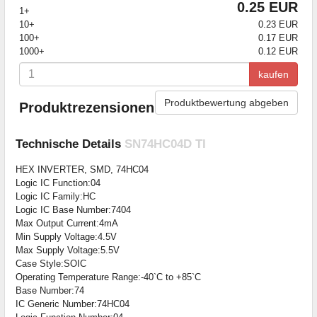
0.25 EUR
1+
10+
0.23 EUR
100+
0.17 EUR
1000+
0.12 EUR
kaufen
Produktbewertung abgeben
Produktrezensionen
Technische Details
SN74HC04D TI
HEX INVERTER, SMD, 74HC04
Logic IC Function:04
Logic IC Family:HC
Logic IC Base Number:7404
Max Output Current:4mA
Min Supply Voltage:4.5V
Max Supply Voltage:5.5V
Case Style:SOIC
Operating Temperature Range:-40`C to +85`C
Base Number:74
IC Generic Number:74HC04