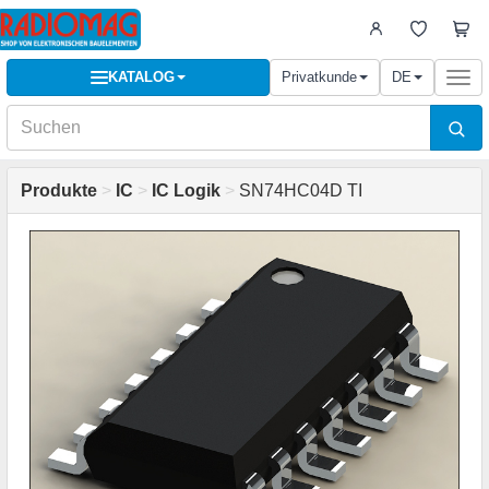
KATALOG
Privatkunde
DE
Togg
navi
Produkte
>
IC
>
IC Logik
>
SN74HC04D TI