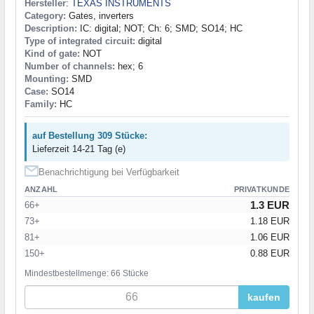
Hersteller
:
TEXAS INSTRUMENTS
Category:
Gates, inverters
Description:
IC: digital; NOT; Ch: 6; SMD; SO14; HC
Type of integrated circuit:
digital
Kind of gate:
NOT
Number of channels:
hex; 6
Mounting:
SMD
Case:
SO14
Family:
HC
auf Bestellung 309 Stücke:
Lieferzeit 14-21 Tag (e)
Benachrichtigung bei Verfügbarkeit
ANZAHL
PRIVATKUNDE
1.3 EUR
66+
73+
1.18 EUR
81+
1.06 EUR
150+
0.88 EUR
Mindestbestellmenge: 66 Stücke
kaufen