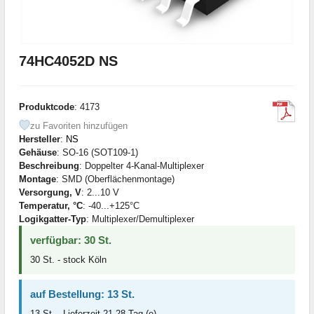
74HC4052D NS
Produktcode
: 4173
zu Favoriten hinzufügen
Hersteller
:
NS
Gehäuse
: SO-16 (SOT109-1)
Beschreibung
: Doppelter 4-Kanal-Multiplexer
Montage
: SMD (Oberflächenmontage)
Versorgung, V
: 2...10 V
Temperatur, °C
: -40...+125°C
Logikgatter-Typ
: Multiplexer/Demultiplexer
verfügbar: 30 St.
30 St. - stock Köln
auf Bestellung: 13 St.
13 St. - Lieferzeit 21-28 Tag (e)