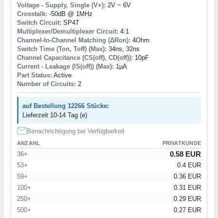
Voltage - Supply, Single (V+):
2V ~ 6V
Crosstalk:
-50dB @ 1MHz
Switch Circuit:
SP4T
Multiplexer/Demultiplexer Circuit:
4:1
Channel-to-Channel Matching (ΔRon):
4Ohm
Switch Time (Ton, Toff) (Max):
34ns, 32ns
Channel Capacitance (CS(off), CD(off)):
10pF
Current - Leakage (IS(off)) (Max):
1µA
Part Status:
Active
Number of Circuits:
2
auf Bestellung 12266 Stücke:
Lieferzeit 10-14 Tag (e)
Benachrichtigung bei Verfügbarkeit
ANZAHL
PRIVATKUNDE
0.58 EUR
36+
53+
0.4 EUR
59+
0.36 EUR
100+
0.31 EUR
250+
0.29 EUR
500+
0.27 EUR