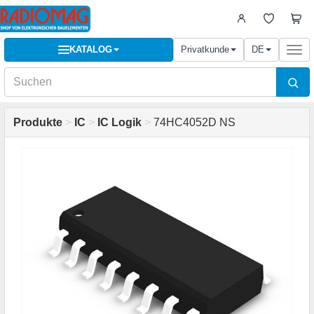
KATALOG
Privatkunde
DE
Togg
navi
Produkte
>
IC
>
IC Logik
>
74HC4052D NS