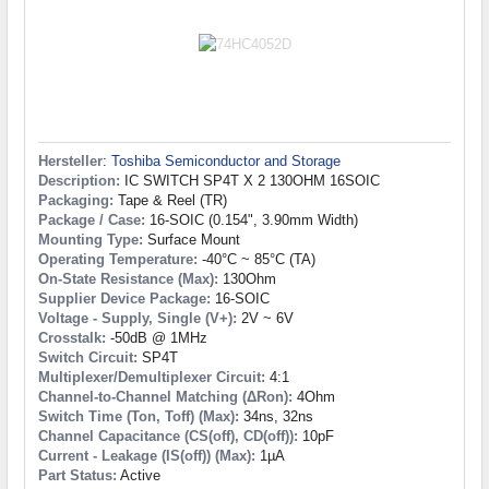
Hersteller
:
Toshiba Semiconductor and Storage
Description:
IC SWITCH SP4T X 2 130OHM 16SOIC
Packaging:
Tape & Reel (TR)
Package / Case:
16-SOIC (0.154", 3.90mm Width)
Mounting Type:
Surface Mount
Operating Temperature:
-40°C ~ 85°C (TA)
On-State Resistance (Max):
130Ohm
Supplier Device Package:
16-SOIC
Voltage - Supply, Single (V+):
2V ~ 6V
Crosstalk:
-50dB @ 1MHz
Switch Circuit:
SP4T
Multiplexer/Demultiplexer Circuit:
4:1
Channel-to-Channel Matching (ΔRon):
4Ohm
Switch Time (Ton, Toff) (Max):
34ns, 32ns
Channel Capacitance (CS(off), CD(off)):
10pF
Current - Leakage (IS(off)) (Max):
1µA
Part Status:
Active