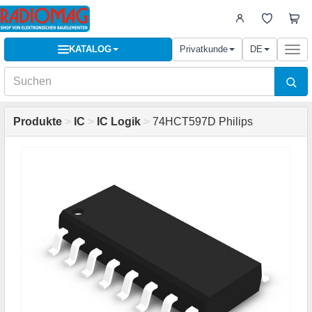
KATALOG
Privatkunde
DE
Togg
navi
Produkte
>
IC
>
IC Logik
>
74HCT597D Philips