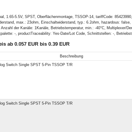
al, 1.65-5.5V, SPST, Oberflächenmontage, TSSOP-14, tariffCode: 85423990, I
stand, max.: 23ohm, Einschaltwiderstand, typ.: 6.2ohm, hazardous: false, ro
hl der Kanäle: 1Kanäle, Betriebstemperatur, min.: -40°C, Multiplexer/Demu
palette: -, productTraceability: Yes-Date/Lot Code, Schnittstellen: -, Betri
is ab 0.057 EUR bis 0.39 EUR
Beschreibung
log Switch Single SPST 5-Pin TSSOP T/R
log Switch Single SPST 5-Pin TSSOP T/R