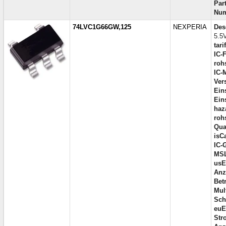
Part
Num
74LVC1G66GW,125
NEXPERIA
Des
5.5
tari
IC-
roh
IC-
Ver
Ein
Ein
haz
roh
Qual
isC
IC-
MSL
usE
Anz
Bet
Mul
Sch
euE
Str