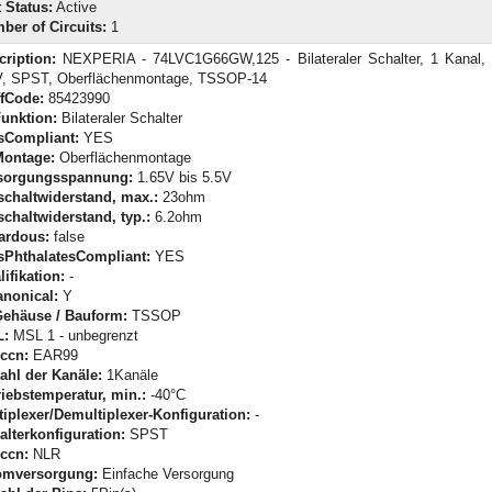
 Status:
Active
ber of Circuits:
1
cription:
NEXPERIA - 74LVC1G66GW,125 - Bilateraler Schalter, 1 Kanal, 
V, SPST, Oberflächenmontage, TSSOP-14
ffCode:
85423990
Funktion:
Bilateraler Schalter
sCompliant:
YES
Montage:
Oberflächenmontage
sorgungsspannung:
1.65V bis 5.5V
schaltwiderstand, max.:
23ohm
schaltwiderstand, typ.:
6.2ohm
ardous:
false
sPhthalatesCompliant:
YES
ifikation:
-
anonical:
Y
Gehäuse / Bauform:
TSSOP
:
MSL 1 - unbegrenzt
ccn:
EAR99
ahl der Kanäle:
1Kanäle
riebstemperatur, min.:
-40°C
tiplexer/Demultiplexer-Konfiguration:
-
alterkonfiguration:
SPST
ccn:
NLR
omversorgung:
Einfache Versorgung