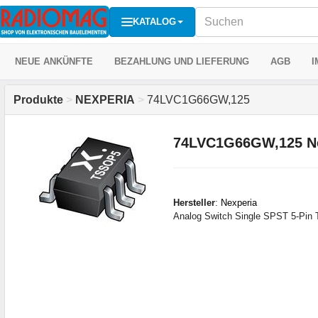
KATALOG
NEUE ANKÜNFTE
BEZAHLUNG UND LIEFERUNG
AGB
I
Produkte
>
NEXPERIA
>
74LVC1G66GW,125
74LVC1G66GW,125 Ne
Hersteller
:
Nexperia
Analog Switch Single SPST 5-Pin