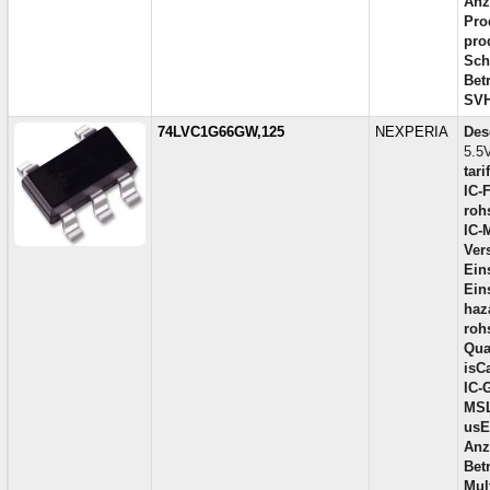
Anz
Pro
pro
Schn
Bet
SVH
74LVC1G66GW,125
NEXPERIA
Des
5.5
tari
IC-
roh
IC-
Ver
Ein
Ein
haz
roh
Qual
isC
IC-
MSL
usE
Anz
Bet
Mul