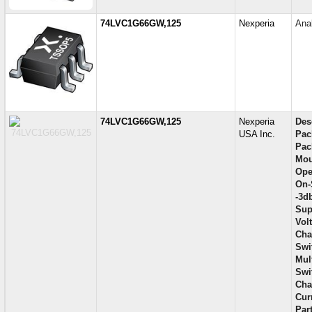
74LVC1G66GW,125
Nexperia
Ana
74LVC1G66GW,125
Nexperia
Des
USA Inc.
Pac
Pac
Mou
Ope
On-
-3d
Sup
Vol
Cha
Swi
Mul
Swi
Cha
Curr
Part