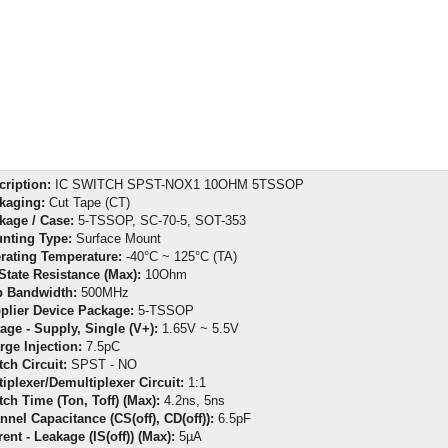
cription:
IC SWITCH SPST-NOX1 10OHM 5TSSOP
kaging:
Cut Tape (CT)
kage / Case:
5-TSSOP, SC-70-5, SOT-353
nting Type:
Surface Mount
rating Temperature:
-40°C ~ 125°C (TA)
State Resistance (Max):
10Ohm
b Bandwidth:
500MHz
plier Device Package:
5-TSSOP
tage - Supply, Single (V+):
1.65V ~ 5.5V
rge Injection:
7.5pC
tch Circuit:
SPST - NO
tiplexer/Demultiplexer Circuit:
1:1
tch Time (Ton, Toff) (Max):
4.2ns, 5ns
nnel Capacitance (CS(off), CD(off)):
6.5pF
ent - Leakage (IS(off)) (Max):
5µA