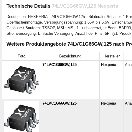
Technische Details
74LVC1G66GW,125 Nexperia
Description: NEXPERIA - 74LVC1G66GW,125 - Bilateraler Schalter, 1 Kan
Oberflächenmontage, Versorgungsspannung: 1.65V bis 5.5V, Einschaltwider
Gehäuse / Bauform: TSSOP, MSL: MSL 1 - unbegrenzt, usEccn: EAR99, Anza
Stromversorgung: Einfache Versorgung, Anzahl der Pins: 5Pin(s), Produkt
Weitere Produktangebote 74LVC1G66GW,125 nach Pre
Foto
Bezeichnung
Hersteller
74LVC1G66GW,125
Nexperia
Ana
74LVC1G66GW,125
Nexperia
Ana