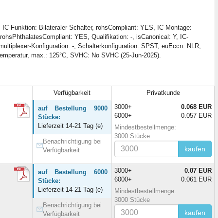
C-Funktion: Bilateraler Schalter, rohsCompliant: YES, IC-Montage:
hsPhthalatesCompliant: YES, Qualifikation: -, isCanonical: Y, IC-
ltiplexer-Konfiguration: -, Schalterkonfiguration: SPST, euEccn: NLR,
ebstemperatur, max.: 125°C, SVHC: No SVHC (25-Jun-2025).
Verfügbarkeit
Privatkunde
3000+
0.068 EUR
auf Bestellung 9000
6000+
0.057 EUR
Stücke:
Lieferzeit 14-21 Tag (e)
Mindestbestellmenge:
3000 Stücke
Benachrichtigung bei
kaufen
Verfügbarkeit
3000+
0.07 EUR
auf Bestellung 6000
6000+
0.061 EUR
Stücke:
Lieferzeit 14-21 Tag (e)
Mindestbestellmenge:
3000 Stücke
Benachrichtigung bei
kaufen
Verfügbarkeit