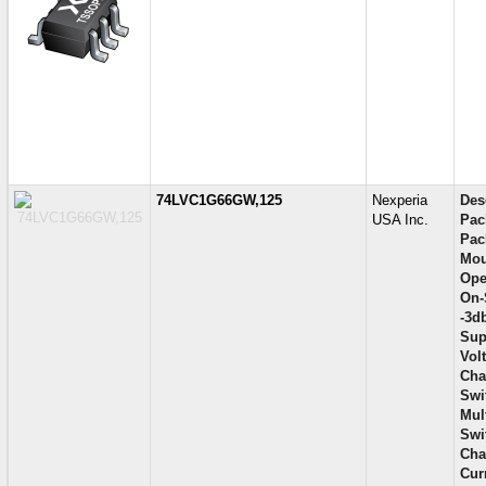
74LVC1G66GW,125
Nexperia
Des
USA Inc.
Pac
Pac
Mou
Ope
On-
-3d
Sup
Vol
Cha
Swi
Mul
Swi
Cha
Curr