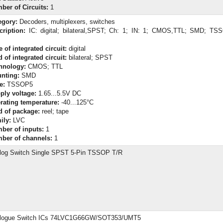
ber of Circuits:
1
egory:
Decoders, multiplexers, switches
cription:
IC: digital; bilateral,SPST; Ch: 1; IN: 1; CMOS,TTL; SMD; TS
 of integrated circuit:
digital
 of integrated circuit:
bilateral; SPST
hnology:
CMOS; TTL
nting:
SMD
e:
TSSOP5
ply voltage:
1.65...5.5V DC
rating temperature:
-40...125°C
d of package:
reel; tape
ily:
LVC
ber of inputs:
1
ber of channels:
1
log Switch Single SPST 5-Pin TSSOP T/R
logue Switch ICs 74LVC1G66GW/SOT353/UMT5