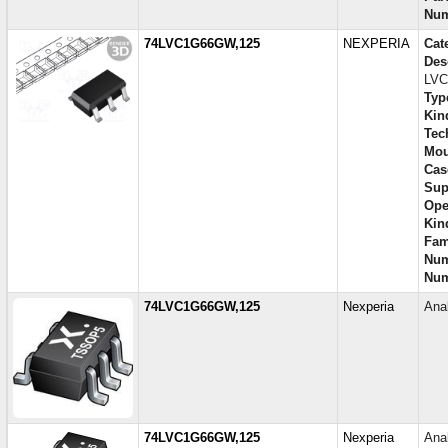
Num
74LVC1G66GW,125
NEXPERIA
Cat
Des
LVC
Type
Kind
Tec
Mou
Cas
Sup
Ope
Kin
Fam
Num
Num
74LVC1G66GW,125
Nexperia
Ana
74LVC1G66GW,125
Nexperia
Ana