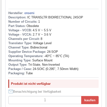
Hersteller
:
onsemi
Description:
IC TRANSLTR BIDIRECTIONAL 24SOP
Number of Circuits:
1
Part Status:
Obsolete
Voltage - VCCB:
4.5 V ~ 5.5 V
Voltage - VCCA:
2.7 V ~ 3.6 V
Channels per Circuit:
8
Translator Type:
Voltage Level
Channel Type:
Bidirectional
Supplier Device Package:
24-SOP
Operating Temperature:
-40°C ~ 85°C (TA)
Mounting Type:
Surface Mount
Output Type:
Tri-State, Non-Inverted
Package / Case:
24-SOIC (0.295", 7.50mm Width)
Packaging:
Tube
Produkt ist nicht verfügbar
Benachrichtigung bei Verfügbarkeit
kaufen