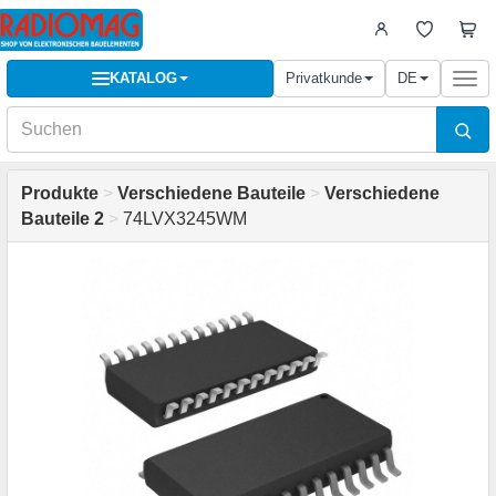
KATALOG
Privatkunde
DE
Togg
navi
Produkte
>
Verschiedene Bauteile
>
Verschiedene
Bauteile 2
>
74LVX3245WM